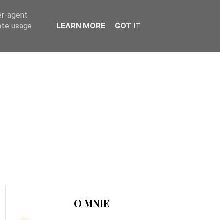
er-agent
rate usage
LEARN MORE
GOT IT
O MNIE