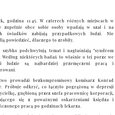
k, godzina 11:45. W czterech różnych miejscach w
e zupełnie obce sobie osoby wpadają w szał i na
ch świadków zabijają przypadkowych ludzi. Nie
fią powiedzieć, dlaczego to zrobiły.
 szybko podchwytują temat i nagłaśniają "syndrom
”. Według niektórych badań to właśnie o tej porze we
ki ludzie są najbardziej przemęczeni pracą i
trowani.
ztwo prowadzi bezkompromisowy komisarz Konrad
r. Próbuje odkryć, co łączyło pogrążoną w depresji
ycielkę, gnębioną przez szefa pracownicę korporacji,
ającego się z poważnymi oskarżeniami księdza i
ńczonego pracą po godzinach lekarza.