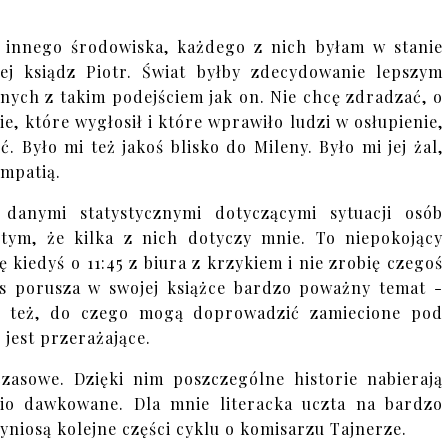
 innego środowiska, każdego z nich byłam w stanie
ej ksiądz Piotr. Świat byłby zdecydowanie lepszym
nych z takim podejściem jak on. Nie chcę zdradzać, o
e, które wygłosił i które wprawiło ludzi w osłupienie,
. Było mi też jakoś blisko do Mileny. Było mi jej żal,
ympatią.
danymi statystycznymi dotyczącymi sytuacji osób
tym, że kilka z nich dotyczy mnie. To niepokojący
kiedyś o 11:45 z biura z krzykiem i nie zrobię czegoś
ss porusza w swojej książce bardzo poważny temat -
je też, do czego mogą doprowadzić zamiecione pod
jest przerażające.
asowe. Dzięki nim poszczególne historie nabierają
nio dawkowane. Dla mnie literacka uczta na bardzo
yniosą kolejne części cyklu o komisarzu Tajnerze.