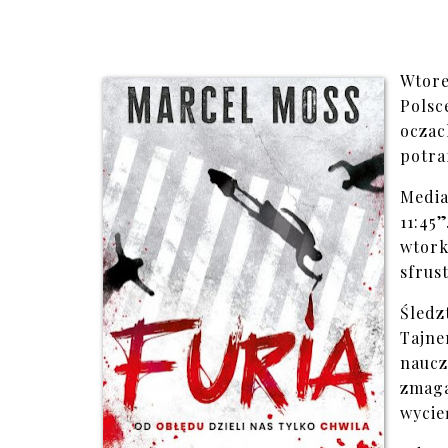
Wtore
Polsc
ocza
potra
Media
11:45
wtor
sfrus
Śled
Tajne
naucz
zmag
wycie