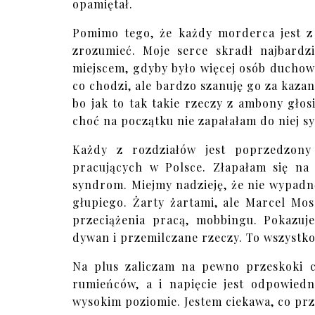
opamiętał.
Pomimo tego, że każdy morderca jest z
zrozumieć. Moje serce skradł najbardzi
miejscem, gdyby było więcej osób duchow
co chodzi, ale bardzo szanuję go za kazani
bo jak to tak takie rzeczy z ambony głosić
choć na początku nie zapałałam do niej s
Każdy z rozdziałów jest poprzedzony 
pracujących w Polsce. Złapałam się na 
syndrom. Miejmy nadzieję, że nie wypadnę 
głupiego. Żarty żartami, ale Marcel Mo
przeciążenia pracą, mobbingu. Pokazu
dywan i przemilczane rzeczy. To wszystko 
Na plus zaliczam na pewno przeskoki cz
rumieńców, a i napięcie jest odpowied
wysokim poziomie. Jestem ciekawa, co prz