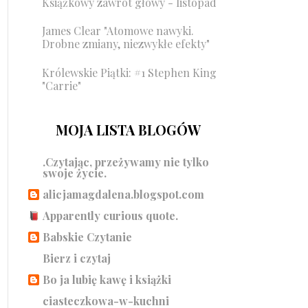
Książkowy zawrót głowy - listopad
James Clear "Atomowe nawyki.
Drobne zmiany, niezwykłe efekty"
Królewskie Piątki: #1 Stephen King
"Carrie"
MOJA LISTA BLOGÓW
.Czytając, przeżywamy nie tylko
swoje życie.
alicjamagdalena.blogspot.com
Apparently curious quote.
Babskie Czytanie
Bierz i czytaj
Bo ja lubię kawę i książki
ciasteczkowa-w-kuchni