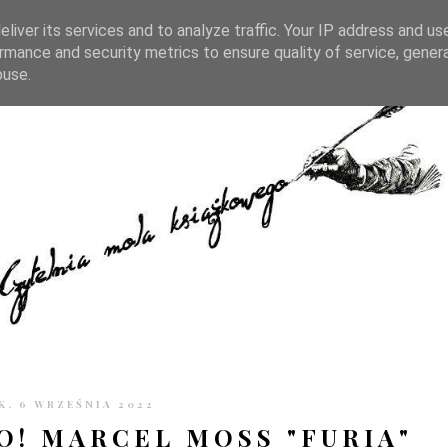
TRONIE
KONTAKT
CZYTELNIA PO GODZINACH
liver its services and to analyze traffic. Your IP address and us
rmance and security metrics to ensure quality of service, gene
buse.
, 6 WRZEŚNIA 2022
! MARCEL MOSS "FURIA"