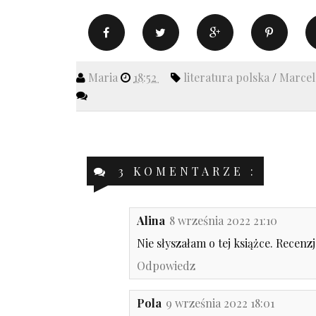
Maria
18:52
literatura polska
/
Marce
3 KOMENTARZE :
Alina
8 września 2022 21:10
Nie słyszałam o tej książce. Recenz
Odpowiedz
Pola
9 września 2022 18:01