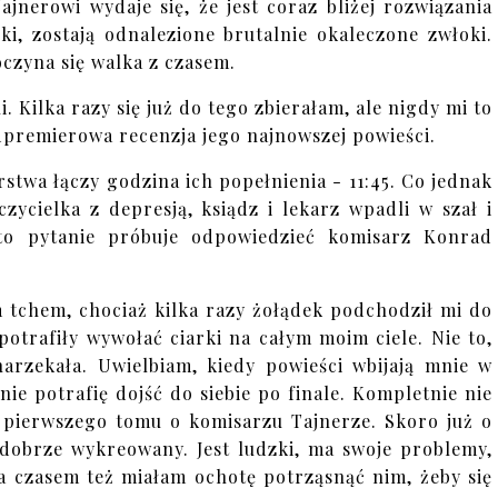
ajnerowi wydaje się, że jest coraz bliżej rozwiązania
ki, zostają odnalezione brutalnie okaleczone zwłoki.
czyna się walka z czasem.
i. Kilka razy się już do tego zbierałam, ale nigdy mi to
dpremierowa recenzja jego najnowszej powieści.
twa łączy godzina ich popełnienia - 11:45. Co jednak
zycielka z depresją, ksiądz i lekarz wpadli w szał i
to pytanie próbuje odpowiedzieć komisarz Konrad
 tchem, chociaż kilka razy żołądek podchodził mi do
potrafiły wywołać ciarki na całym moim ciele. Nie to,
arzekała. Uwielbiam, kiedy powieści wbijają mnie w
y nie potrafię dojść do siebie po finale. Kompletnie nie
 pierwszego tomu o komisarzu Tajnerze. Skoro już o
dobrze wykreowany. Jest ludzki, ma swoje problemy,
a czasem też miałam ochotę potrząsnąć nim, żeby się