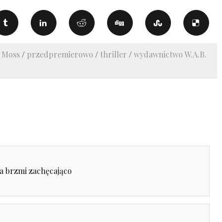
l Moss
/
przedpremierowo
/
thriller
/
wydawnictwo W.A.B.
ja brzmi zachęcająco