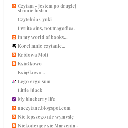
Czytam - jestem po drugiej
stronie lustra
Czytelnia Cynki
I write sins, not tragedies.
In my world of books...
Korci mnie czytanie...
Królowa Moli
Ksiażkowo
Książkowo...
Lego ergo sum
Little Black
My blueberry life
naczytane.blogspot.com
Nic lepszego nie wymyślę
Niekończące się Marzenia -