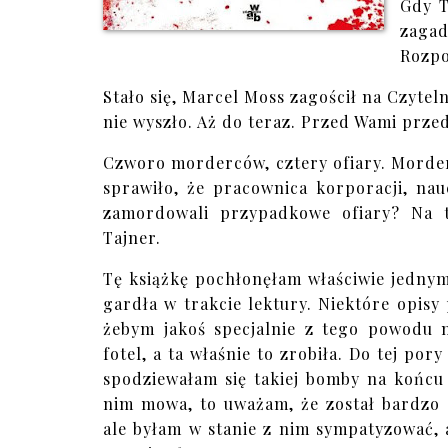
Gdy T
zagad
Rozpo
Stało się, Marcel Moss zagościł na Czyteln
nie wyszło. Aż do teraz. Przed Wami prze
Czworo morderców, cztery ofiary. Morders
sprawiło, że pracownica korporacji, nauc
zamordowali przypadkowe ofiary? Na 
Tajner.
Tę książkę pochłonęłam właściwie jednym
gardła w trakcie lektury. Niektóre opisy 
żebym jakoś specjalnie z tego powodu n
fotel, a ta właśnie to zrobiła. Do tej por
spodziewałam się takiej bomby na końcu
nim mowa, to uważam, że został bardzo 
ale byłam w stanie z nim sympatyzować, 