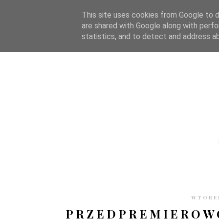
STRONA GŁÓWNA
WSPÓŁPRACA
RECENZJE
O S
This site uses cookies from Google to de
are shared with Google along with perfo
statistics, and to detect and address a
WTOREK
PRZEDPREMIEROWO