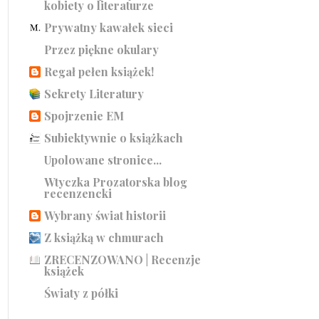
kobiety o literaturze
Prywatny kawałek sieci
Przez piękne okulary
Regał pełen książek!
Sekrety Literatury
Spojrzenie EM
Subiektywnie o książkach
Upolowane stronice...
Wtyczka Prozatorska blog
recenzencki
Wybrany świat historii
Z książką w chmurach
ZRECENZOWANO | Recenzje
książek
Światy z półki