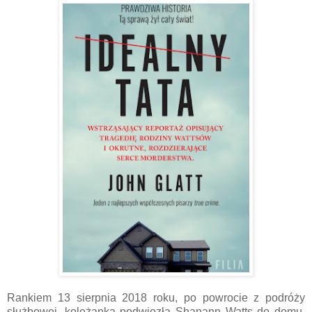
Rankiem 13 sierpnia 2018 roku, po powrocie z podróży
służbowej, koleżanka podwiozła Shanann Watts do domu.