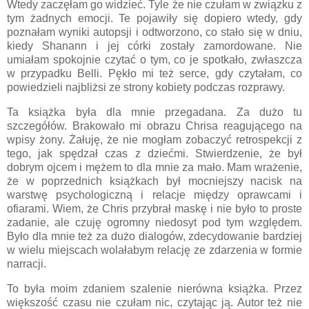
Wtedy zaczęłam go widzieć. Tyle że nie czułam w związku z
tym żadnych emocji. Te pojawiły się dopiero wtedy, gdy
poznałam wyniki autopsji i odtworzono, co stało się w dniu,
kiedy Shanann i jej córki zostały zamordowane. Nie
umiałam spokojnie czytać o tym, co je spotkało, zwłaszcza
w przypadku Belli. Pękło mi też serce, gdy czytałam, co
powiedzieli najbliżsi ze strony kobiety podczas rozprawy.
Ta książka była dla mnie przegadana. Za dużo tu
szczegółów. Brakowało mi obrazu Chrisa reagującego na
wpisy żony. Żałuję, że nie mogłam zobaczyć retrospekcji z
tego, jak spędzał czas z dziećmi. Stwierdzenie, że był
dobrym ojcem i mężem to dla mnie za mało. Mam wrażenie,
że w poprzednich książkach był mocniejszy nacisk na
warstwę psychologiczną i relacje między oprawcami i
ofiarami. Wiem, że Chris przybrał maskę i nie było to proste
zadanie, ale czuję ogromny niedosyt pod tym względem.
Było dla mnie też za dużo dialogów, zdecydowanie bardziej
w wielu miejscach wolałabym relację ze zdarzenia w formie
narracji.
To była moim zdaniem szalenie nierówna książka. Przez
większość czasu nie czułam nic, czytając ją. Autor też nie