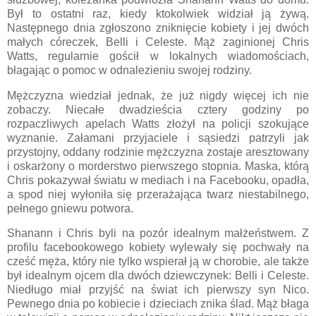
Był to ostatni raz, kiedy ktokolwiek widział ją żywą.
Następnego dnia zgłoszono zniknięcie kobiety i jej dwóch
małych córeczek, Belli i Celeste. Mąż zaginionej Chris
Watts, regularnie gościł w lokalnych wiadomościach,
błagając o pomoc w odnalezieniu swojej rodziny.
Mężczyzna wiedział jednak, że już nigdy więcej ich nie
zobaczy. Niecałe dwadzieścia cztery godziny po
rozpaczliwych apelach Watts złożył na policji szokujące
wyznanie. Załamani przyjaciele i sąsiedzi patrzyli jak
przystojny, oddany rodzinie mężczyzna zostaje aresztowany
i oskarżony o morderstwo pierwszego stopnia. Maska, którą
Chris pokazywał światu w mediach i na Facebooku, opadła,
a spod niej wyłoniła się przerażająca twarz niestabilnego,
pełnego gniewu potwora.
Shanann i Chris byli na pozór idealnym małżeństwem. Z
profilu facebookowego kobiety wylewały się pochwały na
cześć męża, który nie tylko wspierał ją w chorobie, ale także
był idealnym ojcem dla dwóch dziewczynek: Belli i Celeste.
Niedługo miał przyjść na świat ich pierwszy syn Nico.
Pewnego dnia po kobiecie i dzieciach znika ślad. Mąż błaga