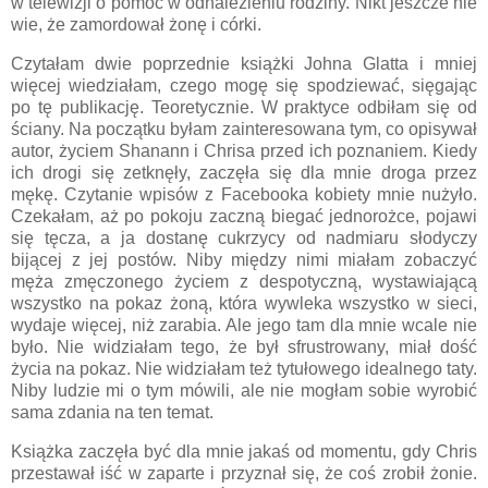
w telewizji o pomoc w odnalezieniu rodziny. Nikt jeszcze nie
wie, że zamordował żonę i córki.
Czytałam dwie poprzednie książki Johna Glatta i mniej
więcej wiedziałam, czego mogę się spodziewać, sięgając
po tę publikację. Teoretycznie. W praktyce odbiłam się od
ściany. Na początku byłam zainteresowana tym, co opisywał
autor, życiem Shanann i Chrisa przed ich poznaniem. Kiedy
ich drogi się zetknęły, zaczęła się dla mnie droga przez
mękę. Czytanie wpisów z Facebooka kobiety mnie nużyło.
Czekałam, aż po pokoju zaczną biegać jednorożce, pojawi
się tęcza, a ja dostanę cukrzycy od nadmiaru słodyczy
bijącej z jej postów. Niby między nimi miałam zobaczyć
męża zmęczonego życiem z despotyczną, wystawiającą
wszystko na pokaz żoną, która wywleka wszystko w sieci,
wydaje więcej, niż zarabia. Ale jego tam dla mnie wcale nie
było. Nie widziałam tego, że był sfrustrowany, miał dość
życia na pokaz. Nie widziałam też tytułowego idealnego taty.
Niby ludzie mi o tym mówili, ale nie mogłam sobie wyrobić
sama zdania na ten temat.
Książka zaczęła być dla mnie jakaś od momentu, gdy Chris
przestawał iść w zaparte i przyznał się, że coś zrobił żonie.