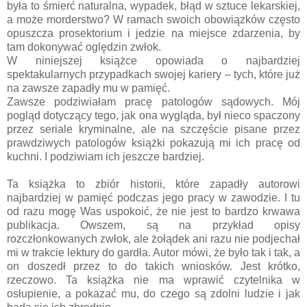
była to śmierć naturalna, wypadek, błąd w sztuce lekarskiej,
a może morderstwo? W ramach swoich obowiązków często
opuszcza prosektorium i jedzie na miejsce zdarzenia, by
tam dokonywać oględzin zwłok.
W niniejszej książce opowiada o najbardziej
spektakularnych przypadkach swojej kariery – tych, które już
na zawsze zapadły mu w pamięć.
Zawsze podziwiałam pracę patologów sądowych. Mój
pogląd dotyczący tego, jak ona wygląda, był nieco spaczony
przez seriale kryminalne, ale na szczęście pisane przez
prawdziwych patologów książki pokazują mi ich pracę od
kuchni. I podziwiam ich jeszcze bardziej.
Ta książka to zbiór historii, które zapadły autorowi
najbardziej w pamięć podczas jego pracy w zawodzie. I tu
od razu mogę Was uspokoić, że nie jest to bardzo krwawa
publikacja. Owszem, są na przykład opisy
rozczłonkowanych zwłok, ale żołądek ani razu nie podjechał
mi w trakcie lektury do gardła. Autor mówi, że było tak i tak, a
on doszedł przez to do takich wniosków. Jest krótko,
rzeczowo. Ta książka nie ma wprawić czytelnika w
osłupienie, a pokazać mu, do czego są zdolni ludzie i jak