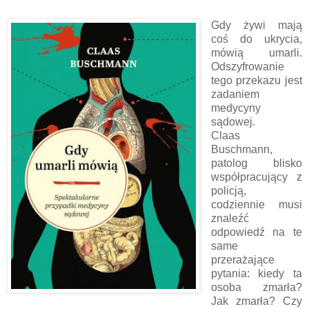
Gdy żywi mają
coś do ukrycia,
mówią umarli.
Odszyfrowanie
tego przekazu jest
zadaniem
medycyny
sądowej.
Claas
Buschmann,
patolog blisko
współpracujący z
policją,
codziennie musi
znaleźć
odpowiedź na te
same
przerażające
pytania: kiedy ta
osoba zmarła?
Jak zmarła? Czy