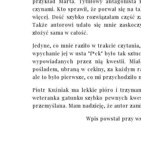
przykład Marta. Tytułowy antagonista m
czynami. Kto sprawił, że porwał się na ta
więcej. Dość szybko rozwiązałam część z
Także autorowi udało się mnie zaskocz
złożyć sama w całość.
Jedyne, co mnie raziło w trakcie czytania,
wpychanie jej w usta "f*ck" było tak szt
wypowiadanych przez nią kwestii. Mia
pośladem, ubraną w cekiny, za każdym ra
ale to było pierwsze, co mi przychodziło 
Piotr Kuźniak ma lekkie pióro i trzyma
weteranka gatunku szybko pewnych kwest
przemyślana. Mam nadzieję, że autor za
Wpis powstał przy w