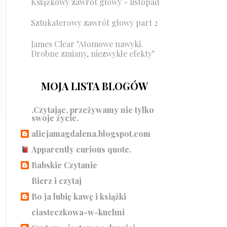
Książkowy zawrót głowy - listopad
Sztukaterowy zawrót głowy part 2
James Clear "Atomowe nawyki.
Drobne zmiany, niezwykłe efekty"
MOJA LISTA BLOGÓW
.Czytając, przeżywamy nie tylko
swoje życie.
alicjamagdalena.blogspot.com
Apparently curious quote.
Babskie Czytanie
Bierz i czytaj
Bo ja lubię kawę i książki
ciasteczkowa-w-kuchni