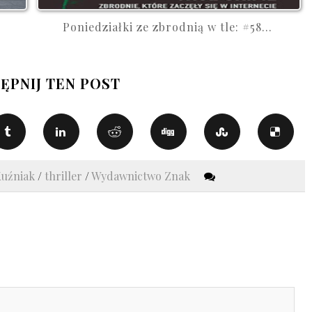
Poniedziałki ze zbrodnią w tle: #58...
ĘPNIJ TEN POST
Kuźniak
/
thriller
/
Wydawnictwo Znak