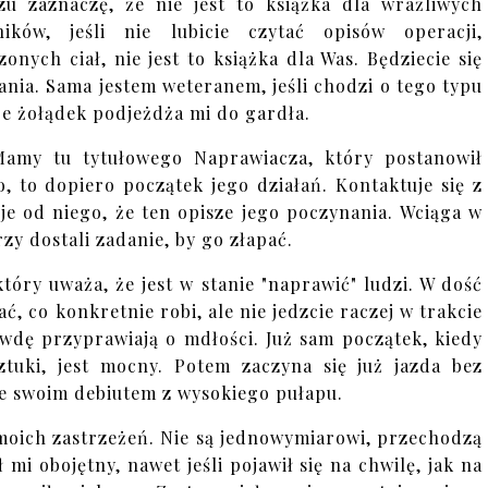
u zaznaczę, że nie jest to książka dla wrażliwych
lników, jeśli nie lubicie czytać opisów operacji,
zonych ciał, nie jest to książka dla Was. Będziecie się
nia. Sama jestem weteranem, jeśli chodzi o tego typu
że żołądek podjeżdża mi do gardła.
 Mamy tu tytułowego Naprawiacza, który postanowił
o, to dopiero początek jego działań. Kontaktuje się z
e od niego, że ten opisze jego poczynania. Wciąga w
zy dostali zadanie, by go złapać.
który uważa, że jest w stanie "naprawić" ludzi. W dość
ć, co konkretnie robi, ale nie jedzcie raczej w trakcie
rawdę przyprawiają o mdłości. Już sam początek, kiedy
ztuki, jest mocny. Potem zaczyna się już jazda bez
ze swoim debiutem z wysokiego pułapu.
moich zastrzeżeń. Nie są jednowymiarowi, przechodzą
mi obojętny, nawet jeśli pojawił się na chwilę, jak na