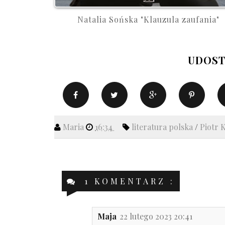
Natalia Sońska "Klauzula zaufania"
UDOST
Maria
16:34
literatura polska
/
Piotr 
1 KOMENTARZ :
Maja
22 lutego 2023 20:41