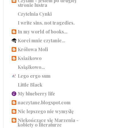
Czytam - jestem po drugiej
stronie lustra
Czytelnia Cynki
I write sins, not tragedies.
In my world of books...
Korci mnie czytanie...
Królowa Moli
Ksiażkowo
Książkowo...
Lego ergo sum
Little Black
My blueberry life
naczytane.blogspot.com
Nic lepszego nie wymyślę
Niekończące się Marzenia -
kobiety o literaturze