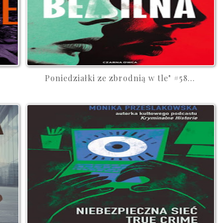
Poniedziałki ze zbrodnią w tle" #58...