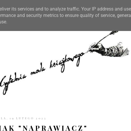
TRONIE
KONTAKT
CZYTELNIA PO GODZINACH
liver its services and to analyze traffic. Your IP address and us
rmance and security metrics to ensure quality of service, gener
use.
ELA, 19 LUTEGO 2023
IAK "NAPRAWIACZ"