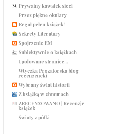
Prywatny kawałek sieci
Przez piękne okulary
Regał pełen książek!
Sekrety Literatury
Spojrzenie EM
Subiektywnie o książkach
Upolowane stronice...
Wtyczka Prozatorska blog
recenzencki
Wybrany świat historii
Z książką w chmurach
ZRECENZOWANO | Recenzje
książek
Światy z półki