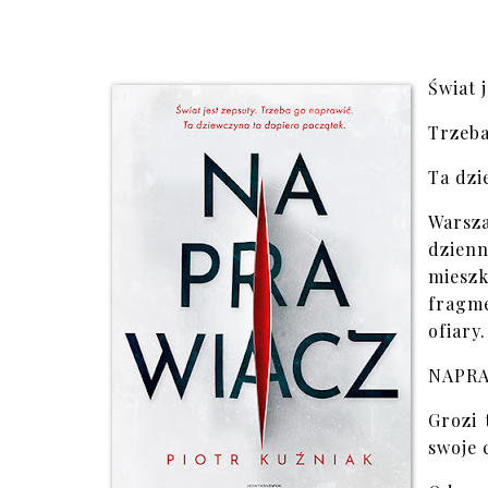
Świat 
Trzeba
Ta dzi
Warsza
dzien
mieszk
fragme
ofiary
NAPR
Grozi 
swoje 