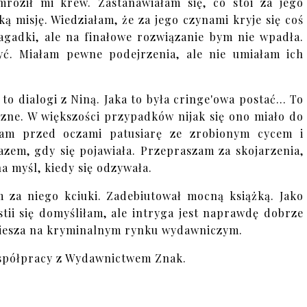
roził mi krew. Zastanawiałam się, co stoi za jego
ką misję. Wiedziałam, że za jego czynami kryje się coś
agadki, ale na finałowe rozwiązanie bym nie wpadła.
yć. Miałam pewne podejrzenia, ale nie umiałam ich
 to dialogi z Niną. Jaka to była cringe'owa postać... To
uczne. W większości przypadków nijak się ono miało do
łam przed oczami patusiarę ze zrobionym cycem i
zem, gdy się pojawiała. Przepraszam za skojarzenia,
na myśl, kiedy się odzywała.
m za niego kciuki. Zadebiutował mocną książką. Jako
ii się domyśliłam, ale intryga jest naprawdę dobrze
miesza na kryminalnym rynku wydawniczym.
spółpracy z Wydawnictwem Znak.