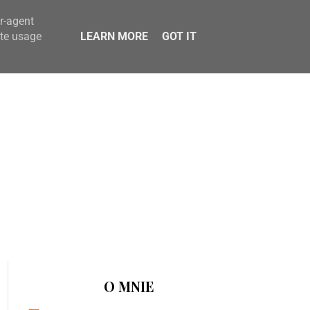
er-agent
ate usage
LEARN MORE
GOT IT
O MNIE