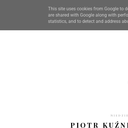
STRONA GŁÓWNA
WSPÓŁPRACA
RECENZJE
O S
This site uses cookies from Google to de
are shared with Google along with perfo
statistics, and to detect and address ab
NIEDZI
PIOTR KUŹN