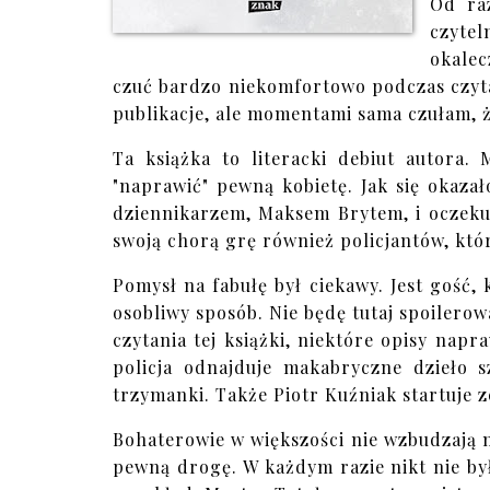
Od raz
czyte
okalec
czuć bardzo niekomfortowo podczas czyta
publikacje, ale momentami sama czułam, 
Ta książka to literacki debiut autora.
"naprawić" pewną kobietę. Jak się okazał
dziennikarzem, Maksem Brytem, i oczekuj
swoją chorą grę również policjantów, któr
Pomysł na fabułę był ciekawy. Jest gość, 
osobliwy sposób. Nie będę tutaj spoilerowa
czytania tej książki, niektóre opisy nap
policja odnajduje makabryczne dzieło s
trzymanki. Także Piotr Kuźniak startuje 
Bohaterowie w większości nie wzbudzają 
pewną drogę. W każdym razie nikt nie był 