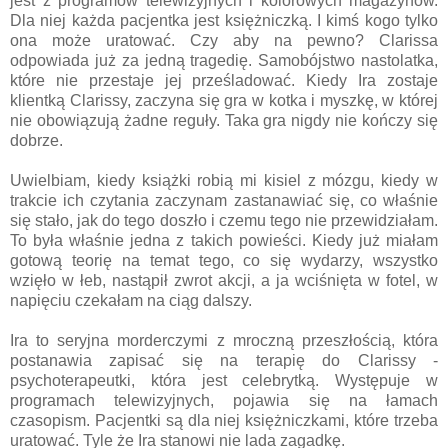
jest z programów telewizyjnych i kolorowych magazynów.
Dla niej każda pacjentka jest księżniczką. I kimś kogo tylko
ona może uratować. Czy aby na pewno? Clarissa
odpowiada już za jedną tragedię. Samobójstwo nastolatka,
które nie przestaje jej prześladować. Kiedy Ira zostaje
klientką Clarissy, zaczyna się gra w kotka i myszkę, w której
nie obowiązują żadne reguły. Taka gra nigdy nie kończy się
dobrze.
Uwielbiam, kiedy książki robią mi kisiel z mózgu, kiedy w
trakcie ich czytania zaczynam zastanawiać się, co właśnie
się stało, jak do tego doszło i czemu tego nie przewidziałam.
To była właśnie jedna z takich powieści. Kiedy już miałam
gotową teorię na temat tego, co się wydarzy, wszystko
wzięło w łeb, nastąpił zwrot akcji, a ja wciśnięta w fotel, w
napięciu czekałam na ciąg dalszy.
Ira to seryjna morderczymi z mroczną przeszłością, która
postanawia zapisać się na terapię do Clarissy -
psychoterapeutki, która jest celebrytką. Występuje w
programach telewizyjnych, pojawia się na łamach
czasopism. Pacjentki są dla niej księżniczkami, które trzeba
uratować. Tyle że Ira stanowi nie lada zagadkę.