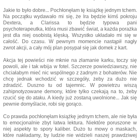
Jakie to było dobre... Pochłonęłam tę książkę jednym tchem.
Na początku wydawało mi się, że Ira będzie kimś pokroju
Dextera, a Clarissa to będzie typowa pani
psychoterapeutka, która musi zbawić świat, a każda porażka
jest dla niej osobistą klęską. Wszystko układało mi się w
całość. Do czasu. W pewnym momencie nastąpił nagły
zwrot akcji, a cały mój plan posypał się jak domek z kart.
Akcja tej powieści nie mknie na złamanie karku, toczy się
powoli, ale i tak wbija w fotel. Szczerze powiedziawszy, nie
chciałabym mieć nic wspólnego z żadnym z bohaterów. Nie
chcę jednak wchodzić w szczegóły, żeby za dużo nie
zdradzić. Duszno tu od tajemnic. W powietrzu wiszą
zahipnotyzowane demony, które tylko czekają na to, żeby
rzucić się do ataku. A kiedy już zostaną uwolnione... Jak się
pewnie domyślacie, robi się gorąco.
Co prawda pochłonęłam książkę jednym tchem, ale nie była
to emocjonalnie zbyt łatwa lektura. Niektóre poruszone w
niej aspekty to spory kaliber. Dużo tu mowy o maskach,
które nakładamy, by ludzie nie widzieli naszej prawdziwej