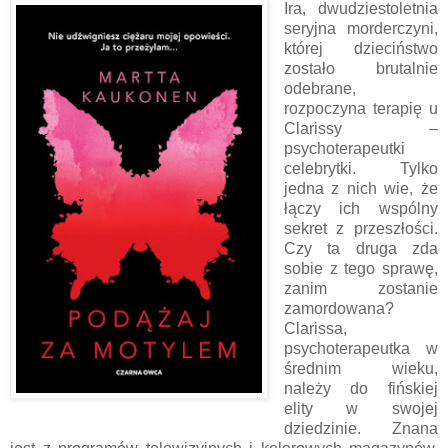
Ira, dwudziestoletnia
seryjna morderczyni,
której dzieciństwo
zostało brutalnie
odebrane,
rozpoczyna terapię u
Clarissy –
psychoterapeutki
celebrytki. Tylko
jedna z nich wie, że
łączy ich wspólny
sekret z przeszłości.
Czy ta druga zda
sobie z tego sprawę,
zanim zostanie
zamordowana?
Clarissa,
psychoterapeutka w
średnim wieku,
należy do fińskiej
elity w swojej
dziedzinie. Znana