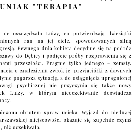
UNIAK "TERAPIA"
 nie oszczędzało Luizy, co potwierdzają dziesiątki
iźnionych ran na jej ciele, spowodowanych silną
gresją. Pewnego dnia kobieta decyduje się na podróż
szawy do Dębicy i podjęcie próby rozprawienia się z
ami przeszłości. Pragnie tylko jednego – zemsty.
macja o znalezieniu zwłok jej przyjaciółki z dawnych
edynie pogarsza sytuację, a do osiągnięcia upragnionej
owagi psychicznej nie przyczynia się także nowy
zek Luizy, w którym nieoczekiwanie doświadcza
ocy.
ńczona obrotem spraw ucieka. Wyjazd do niedużej
rszawskiej miejscowości okazuje się zupełnie czymś
, niż oczekiwała.