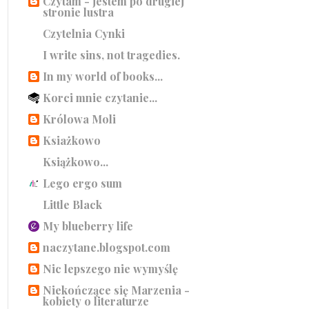
Czytam - jestem po drugiej
stronie lustra
Czytelnia Cynki
I write sins, not tragedies.
In my world of books...
Korci mnie czytanie...
Królowa Moli
Ksiażkowo
Książkowo...
Lego ergo sum
Little Black
My blueberry life
naczytane.blogspot.com
Nic lepszego nie wymyślę
Niekończące się Marzenia -
kobiety o literaturze