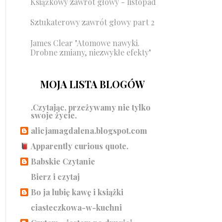
Książkowy zawrót głowy - listopad
Sztukaterowy zawrót głowy part 2
James Clear "Atomowe nawyki.
Drobne zmiany, niezwykłe efekty"
MOJA LISTA BLOGÓW
.Czytając, przeżywamy nie tylko
swoje życie.
alicjamagdalena.blogspot.com
Apparently curious quote.
Babskie Czytanie
Bierz i czytaj
Bo ja lubię kawę i książki
ciasteczkowa-w-kuchni