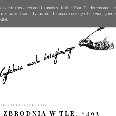
TRONIE
KONTAKT
CZYTELNIA PO GODZINACH
liver its services and to analyze traffic. Your IP address and us
rmance and security metrics to ensure quality of service, gene
buse.
ŁEK, 15 STYCZNIA 2024
 ZBRODNIĄ W TLE: #493