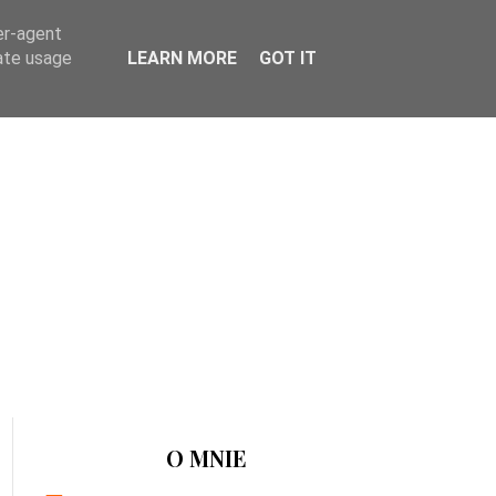
er-agent
rate usage
LEARN MORE
GOT IT
O MNIE