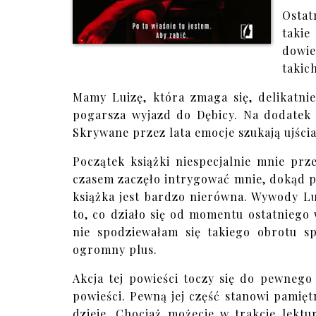
Ostat
takie
dowie
takich
Mamy Luizę, która zmaga się, delikatni
pogarsza wyjazd do Dębicy. Na dodatek zo
Skrywane przez lata emocje szukają ujścia
Początek książki niespecjalnie mnie prz
czasem zaczęło intrygować mnie, dokąd p
książka jest bardzo nierówna. Wywody L
to, co działo się od momentu ostatniego 
nie spodziewałam się takiego obrotu sp
ogromny plus.
Akcja tej powieści toczy się do pewneg
powieści. Pewną jej część stanowi pamiętn
dzieje. Chociaż możecie w trakcie lektu