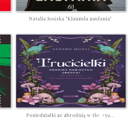
Natalia Sońska "Klauzula zaufania"
Poniedziałki ze zbrodnią w tle: #59...