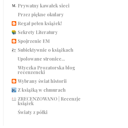
Prywatny kawałek sieci
Przez piękne okulary
Regał pełen książek!
Sekrety Literatury
Spojrzenie EM
Subiektywnie o książkach
Upolowane stronice...
Wtyczka Prozatorska blog
recenzencki
Wybrany świat historii
Z książką w chmurach
ZRECENZOWANO | Recenzje
książek
Światy z półki