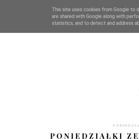
STRONA GŁÓWNA
WSPÓŁPRACA
RECENZJE
O S
This site uses cookies from Google to de
are shared with Google along with perfo
statistics, and to detect and address a
PONIEDZIA
PONIEDZIAŁKI ZE