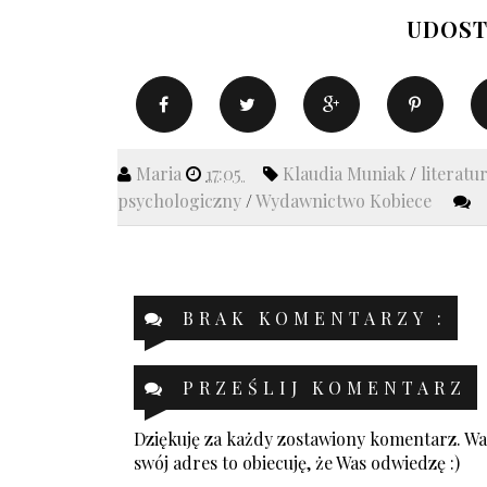
UDOST
Maria
17:05
Klaudia Muniak
/
literatu
psychologiczny
/
Wydawnictwo Kobiece
BRAK KOMENTARZY :
PRZEŚLIJ KOMENTARZ
Dziękuję za każdy zostawiony komentarz. Was
swój adres to obiecuję, że Was odwiedzę :)