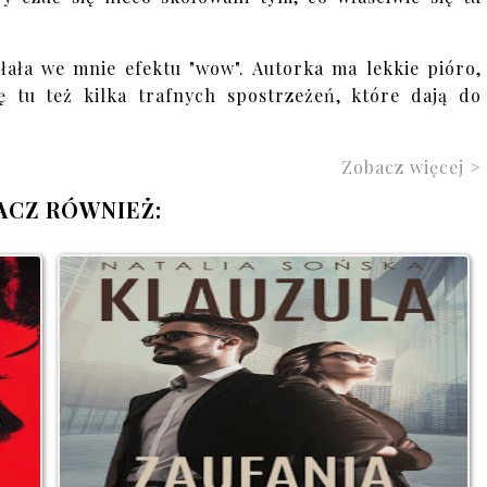
ołała we mnie efektu "wow". Autorka ma lekkie pióro,
ię tu też kilka trafnych spostrzeżeń, które dają do
Zobacz więcej >
ACZ RÓWNIEŻ: