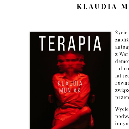
KLAUDIA M
Życie
zabl
autoa
z War
demon
Infor
lat j
równ
zwią
przem
Wycie
podwa
innym