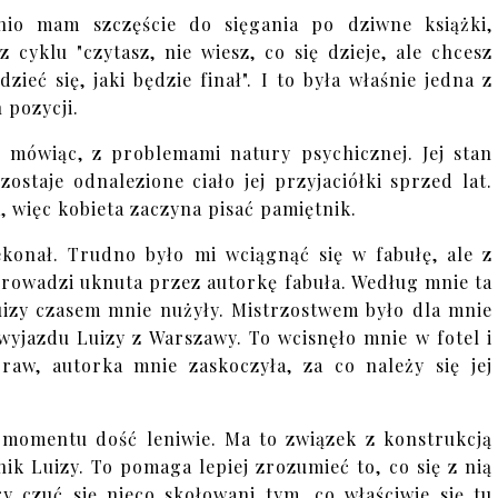
nio mam szczęście do sięgania po dziwne książki,
 z cyklu "czytasz, nie wiesz, co się dzieje, ale chcesz
dzieć się, jaki będzie finał". I to była właśnie jedna z
 pozycji.
e mówiąc, z problemami natury psychicznej. Jej stan
staje odnalezione ciało jej przyjaciółki sprzed lat.
, więc kobieta zaczyna pisać pamiętnik.
ekonał. Trudno było mi wciągnąć się w fabułę, ale z
rowadzi uknuta przez autorkę fabuła. Według mnie ta
uizy czasem mnie nużyły. Mistrzostwem było dla mnie
wyjazdu Luizy z Warszawy. To wcisnęło mnie w fotel i
raw, autorka mnie zaskoczyła, za co należy się jej
o momentu dość leniwie. Ma to związek z konstrukcją
ik Luizy. To pomaga lepiej zrozumieć to, co się z nią
ry czuć się nieco skołowani tym, co właściwie się tu