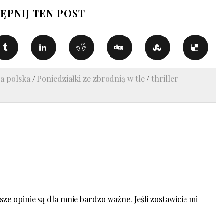
ĘPNIJ TEN POST
ra polska
/
Poniedziałki ze zbrodnią w tle
/
thriller
ze opinie są dla mnie bardzo ważne. Jeśli zostawicie mi