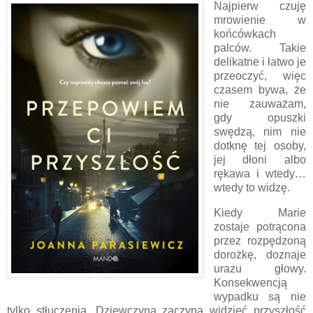
Najpierw czuję
mrowienie w
końcówkach
palców. Takie
delikatne i łatwo je
przeoczyć, więc
czasem bywa, że
nie zauważam,
gdy opuszki
swędzą, nim nie
dotknę tej osoby,
jej dłoni albo
rękawa i wtedy…
wtedy to widzę.
Kiedy Marie
zostaje potrącona
przez rozpędzoną
dorożkę, doznaje
urazu głowy.
Konsekwencją
wypadku są nie
tylko stłuczenia. Dziewczyna zaczyna widzieć przyszłość