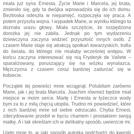
miała już syna Ernesta. Życie Marie i Marcela, jej brata,
zmieniło się, gdy ta dwójka wprowadziła się do ich domu.
Beztroska odeszła w niepamięć, rozpoczęła się praca. A
potem przyszła wojna. I wypadek Marie, w wyniku którego ta
doznała urazu głowy. Miała szczęście, że rozpędzona
dorożka jej nie zabiła. Jednak po tym wydarzeniu
dziewczyna zaczyna widzieć przyszłość innych osób. Z
czasem Marie staje się atrakcją spotkań towarzyskich, trafia
do świata, do którego nie miałaby wcześniej wstępu. W
końcu zaczyna interesować się nią Fryderyk de Vallete –
sparaliżowany, poruszający się na wózku wynalazca.
Mężczyzna z czasem coraz bardziej zadurzać się w
kobiecie.
Początek tej powieści mnie wciągnął. Polubiłam zarówno
Marie, jak i jej brata Marcela. Joachim również będzie miał
miejsce w moim serce. Martę i Ernesta w łyżeczce wody
bym za to z miłą chęcią utopiła. Trudno mi powiedzieć, które
z nich bardziej mnie od siebie odrzucało. Chyba Ernest,
zdecydowanie przebił w byciu chamem i prostakiem swoją
matkę. A i tak określam ich w delikatny sposób, uwierzcie mi.
Ujęło mnie to, w jaki sposób autorka podchodzi do kwestii