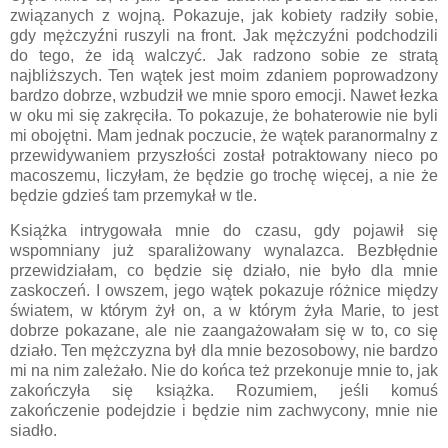
związanych z wojną. Pokazuje, jak kobiety radziły sobie,
gdy mężczyźni ruszyli na front. Jak mężczyźni podchodzili
do tego, że idą walczyć. Jak radzono sobie ze stratą
najbliższych. Ten wątek jest moim zdaniem poprowadzony
bardzo dobrze, wzbudził we mnie sporo emocji. Nawet łezka
w oku mi się zakręciła. To pokazuje, że bohaterowie nie byli
mi obojętni. Mam jednak poczucie, że wątek paranormalny z
przewidywaniem przyszłości został potraktowany nieco po
macoszemu, liczyłam, że będzie go trochę więcej, a nie że
będzie gdzieś tam przemykał w tle.
Książka intrygowała mnie do czasu, gdy pojawił się
wspomniany już sparaliżowany wynalazca. Bezbłędnie
przewidziałam, co będzie się działo, nie było dla mnie
zaskoczeń. I owszem, jego wątek pokazuje różnice między
światem, w którym żył on, a w którym żyła Marie, to jest
dobrze pokazane, ale nie zaangażowałam się w to, co się
działo. Ten mężczyzna był dla mnie bezosobowy, nie bardzo
mi na nim zależało. Nie do końca też przekonuje mnie to, jak
zakończyła się książka. Rozumiem, jeśli komuś
zakończenie podejdzie i będzie nim zachwycony, mnie nie
siadło.