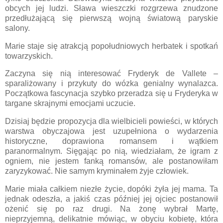
obcych jej ludzi. Sława wieszczki rozgrzewa znudzone
przedłużającą się pierwszą wojną światową paryskie
salony.
Marie staje się atrakcją popołudniowych herbatek i spotkań
towarzyskich.
Zaczyna się nią interesować Fryderyk de Vallete –
sparaliżowany i przykuty do wózka genialny wynalazca.
Początkowa fascynacja szybko przeradza się u Fryderyka w
targane skrajnymi emocjami uczucie.
Dzisiaj będzie propozycja dla wielbicieli powieści, w których
warstwa obyczajowa jest uzupełniona o wydarzenia
historyczne, doprawiona romansem i wątkiem
paranormalnym. Sięgając po nią, wiedziałam, że igram z
ogniem, nie jestem fanką romansów, ale postanowiłam
zaryzykować. Nie samym kryminałem żyje człowiek.
Marie miała całkiem niezłe życie, dopóki żyła jej mama. Ta
jednak odeszła, a jakiś czas później jej ojciec postanowił
ożenić się po raz drugi. Na żonę wybrał Martę,
nieprzyjemną, delikatnie mówiąc, w obyciu kobietę, która