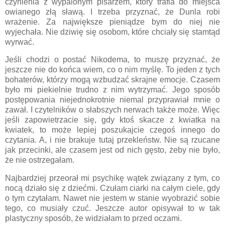
czynienia z wypalonym pisarzem, który trafia do miejsca
owianego złą sławą. I trzeba przyznać, że Dunla robi
wrażenie. Za największe pieniądze bym do niej nie
wyjechała. Nie dziwię się osobom, które chciały się stamtąd
wyrwać.
Jeśli chodzi o postać Nikodema, to muszę przyznać, że
jeszcze nie do końca wiem, co o nim myślę. To jeden z tych
bohaterów, którzy mogą wzbudzać skrajne emocje. Czasem
było mi piekielnie trudno z nim wytrzymać. Jego sposób
postępowania niejednokrotnie niemal przyprawiał mnie o
zawał. I czytelników o słabszych nerwach także może. Więc
jeśli zapowietrzacie się, gdy ktoś skacze z kwiatka na
kwiatek, to może lepiej poszukajcie czegoś innego do
czytania. A, i nie brakuje tutaj przekleństw. Nie są rzucane
jak przecinki, ale czasem jest od nich gęsto, żeby nie było,
że nie ostrzegałam.
Najbardziej przeorał mi psychikę wątek związany z tym, co
nocą działo się z dziećmi. Czułam ciarki na całym ciele, gdy
o tym czytałam. Nawet nie jestem w stanie wyobrazić sobie
tego, co musiały czuć. Jeszcze autor opisywał to w tak
plastyczny sposób, że widziałam to przed oczami.