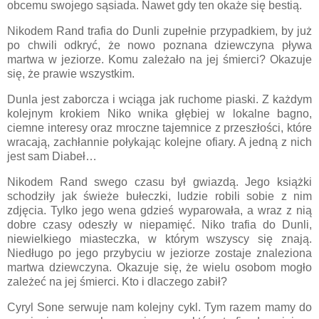
obcemu swojego sąsiada. Nawet gdy ten okaże się bestią.
Nikodem Rand trafia do Dunli zupełnie przypadkiem, by już
po chwili odkryć, że nowo poznana dziewczyna pływa
martwa w jeziorze. Komu zależało na jej śmierci? Okazuje
się, że prawie wszystkim.
Dunla jest zaborcza i wciąga jak ruchome piaski. Z każdym
kolejnym krokiem Niko wnika głębiej w lokalne bagno,
ciemne interesy oraz mroczne tajemnice z przeszłości, które
wracają, zachłannie połykając kolejne ofiary. A jedną z nich
jest sam Diabeł…
Nikodem Rand swego czasu był gwiazdą. Jego książki
schodziły jak świeże bułeczki, ludzie robili sobie z nim
zdjęcia. Tylko jego wena gdzieś wyparowała, a wraz z nią
dobre czasy odeszły w niepamięć. Niko trafia do Dunli,
niewielkiego miasteczka, w którym wszyscy się znają.
Niedługo po jego przybyciu w jeziorze zostaje znaleziona
martwa dziewczyna. Okazuje się, że wielu osobom mogło
zależeć na jej śmierci. Kto i dlaczego zabił?
Cyryl Sone serwuje nam kolejny cykl. Tym razem mamy do