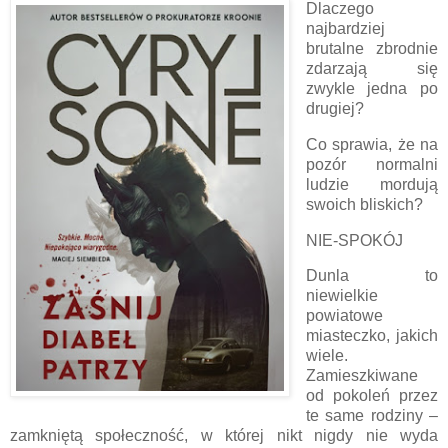
Dlaczego
najbardziej
brutalne zbrodnie
zdarzają się
zwykle jedna po
drugiej?
Co sprawia, że na
pozór normalni
ludzie mordują
swoich bliskich?
NIE-SPOKÓJ
Dunla to
niewielkie
powiatowe
miasteczko, jakich
wiele.
Zamieszkiwane
od pokoleń przez
te same rodziny –
zamkniętą społeczność, w której nikt nigdy nie wyda