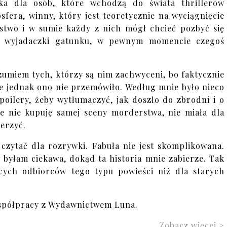
a dla osób, które wchodzą do świata thrillerów
fera, winny, który jest teoretycznie na wyciągnięcie
rstwo i w sumie każdy z nich mógł chcieć pozbyć się
rej wyjadaczki gatunku, w pewnym momencie czegoś
umiem tych, którzy są nim zachwyceni, bo faktycznie
e jednak ono nie przemówiło. Według mnie było nieco
oilery, żeby wytłumaczyć, jak doszło do zbrodni i o
e nie kupuję samej sceny morderstwa, nie miała dla
erzyć.
 czytać dla rozrywki. Fabuła nie jest skomplikowana.
 byłam ciekawa, dokąd ta historia mnie zabierze. Tak
cych odbiorców tego typu powieści niż dla starych
spółpracy z Wydawnictwem Luna.
Zobacz więcej >