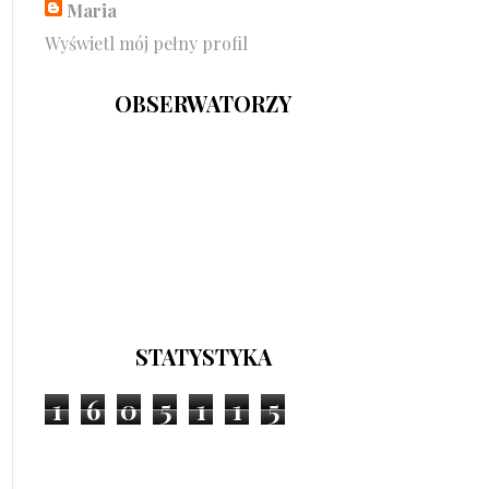
Maria
Wyświetl mój pełny profil
OBSERWATORZY
STATYSTYKA
1
6
0
5
1
1
5