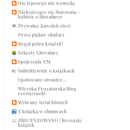
Nic lepszego nie wymyślę
Niekończące się Marzenia -
kobiety o literaturze
Prywatny kawałek sieci
Przez piękne okulary
Regał pełen książek!
Sekrety Literatury
Spojrzenie EM
Subiektywnie o książkach
Upolowane stronice...
Wtyczka Prozatorska blog
recenzencki
Wybrany świat historii
Z książką w chmurach
ZRECENZOWANO | Recenzje
książek