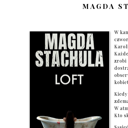
MAGDA ST
W kam
czwor
Karol
Każde
zrobi
dostr
obse
kobie
Kied
zdema
W atm
Kto s
Sąsie