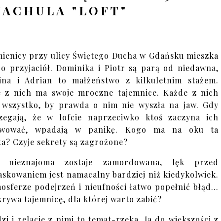
ACHULA "LOFT"
ienicy przy ulicy Świętego Ducha w Gdańsku mieszka
o przyjaciół. Dominika i Piotr są parą od niedawna,
ina i Adrian to małżeństwo z kilkuletnim stażem.
 z nich ma swoje mroczne tajemnice. Każde z nich
 wszystko, by prawda o nim nie wyszła na jaw. Gdy
zegają, że w lofcie naprzeciwko ktoś zaczyna ich
rwować, wpadają w panikę. Kogo ma na oku ta
ta? Czyje sekrety są zagrożone?
y nieznajoma zostaje zamordowana, lęk przed
skowaniem jest namacalny bardziej niż kiedykolwiek.
osferze podejrzeń i nieufności łatwo popełnić błąd…
krywa tajemnicę, dla której warto zabić?
dzi i relacje z nimi to temat-rzeka. Ja do większości z