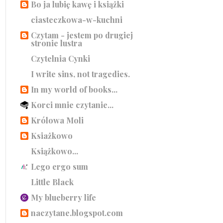
Bo ja lubię kawę i książki
ciasteczkowa-w-kuchni
Czytam - jestem po drugiej
stronie lustra
Czytelnia Cynki
I write sins, not tragedies.
In my world of books...
Korci mnie czytanie...
Królowa Moli
Ksiażkowo
Książkowo...
Lego ergo sum
Little Black
My blueberry life
naczytane.blogspot.com