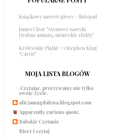
Książkowy zawrót głowy - listopad
James Clear "Atomowe nawyki.
Drobne zmiany, niezwykłe efekty"
Królewskie Piątki: #1 Stephen King
"Carrie"
MOJA LISTA BLOGÓW
.Czytając, przeżywamy nie tylko
swoje życie.
alicjamagdalena.blogspot.com
Apparently curious quote.
Babskie Czytanie
Bierz i czytaj