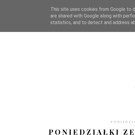
STRONA GŁÓWNA
WSPÓŁPRACA
RECENZJE
O S
This site uses cookies from Google to de
are shared with Google along with perfo
statistics, and to detect and address a
PONIEDZIA
PONIEDZIAŁKI ZE