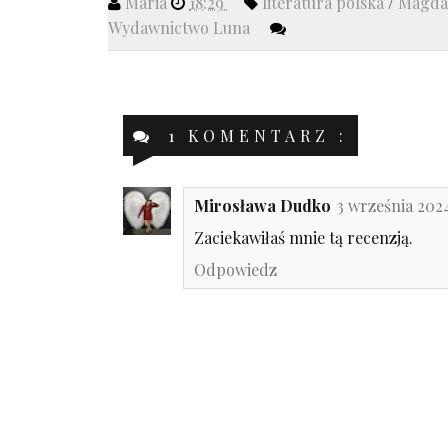
Maria
18:29
literatura polska
/
Magda
Wydawnictwo Luna
1 KOMENTARZ :
Mirosława Dudko
3 września 2024
Zaciekawiłaś mnie tą recenzją.
Odpowiedz