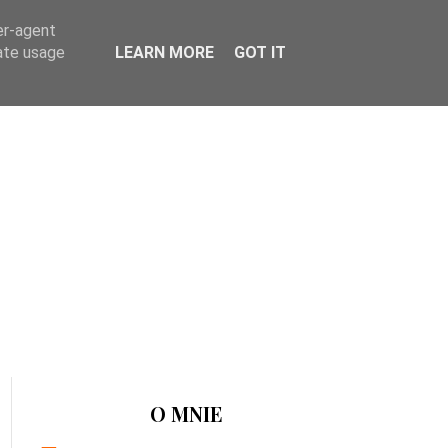
er-agent
rate usage
LEARN MORE
GOT IT
O MNIE