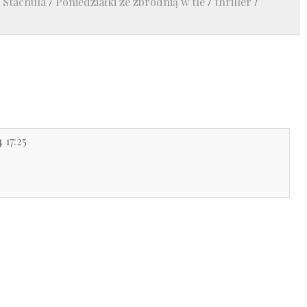
 Stachula
/
Poniedziałki ze zbrodnią w tle
/
thriller
/
 17:25