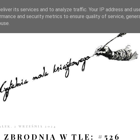
TRONIE
KONTAKT
CZYTELNIA PO GODZINACH
liver its services and to analyze traffic. Your IP address and us
rmance and security metrics to ensure quality of service, gene
buse.
ŁEK, 2 WRZEŚNIA 2024
 ZBRODNIĄ W TLE: #526