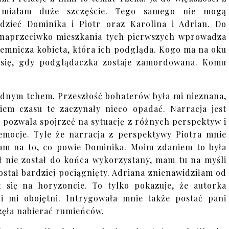
 miałam duże szczęście. Tego samego nie mogą
dzieć Dominika i Piotr oraz Karolina i Adrian. Do
 naprzeciwko mieszkania tych pierwszych wprowadza
ajemnicza kobieta, która ich podgląda. Kogo ma na oku
 się, gdy podglądaczka zostaje zamordowana. Komu
jednym tchem. Przeszłość bohaterów była mi nieznana,
iem czasu te zaczynały nieco opadać. Narracja jest
 pozwala spojrzeć na sytuację z różnych perspektyw i
 emocje. Tyle że narracja z perspektywy Piotra mnie
łam na to, co powie Dominika. Moim zdaniem to była
ał nie został do końca wykorzystany, mam tu na myśli
został bardziej pociągnięty. Adriana znienawidziłam od
 się na horyzoncie. To tylko pokazuje, że autorka
i mi obojętni. Intrygowała mnie także postać pani
zęła nabierać rumieńców.