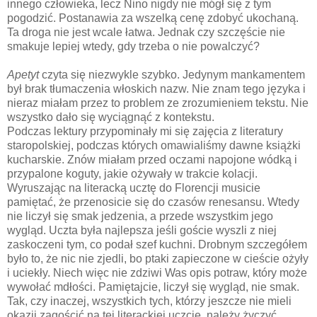
innego człowieka, lecz Nino nigdy nie mógł się z tym
pogodzić. Postanawia za wszelką cenę zdobyć ukochaną.
Ta droga nie jest wcale łatwa. Jednak czy szczęście nie
smakuje lepiej wtedy, gdy trzeba o nie powalczyć?
Apetyt
czyta się niezwykle szybko. Jedynym mankamentem
był brak tłumaczenia włoskich nazw. Nie znam tego języka i
nieraz miałam przez to problem ze zrozumieniem tekstu. Nie
wszystko dało się wyciągnąć z kontekstu.
Podczas lektury przypominały mi się zajęcia z literatury
staropolskiej, podczas których omawialiśmy dawne książki
kucharskie. Znów miałam przed oczami napojone wódką i
przypalone koguty, jakie ożywały w trakcie kolacji.
Wyruszając na literacką ucztę do Florencji musicie
pamiętać, że przenosicie się do czasów renesansu. Wtedy
nie liczył się smak jedzenia, a przede wszystkim jego
wygląd. Uczta była najlepsza jeśli goście wyszli z niej
zaskoczeni tym, co podał szef kuchni. Drobnym szczegółem
było to, że nic nie zjedli, bo ptaki zapieczone w cieście ożyły
i uciekły. Niech więc nie zdziwi Was opis potraw, który może
wywołać mdłości. Pamiętajcie, liczył się wygląd, nie smak.
Tak, czy inaczej, wszystkich tych, którzy jeszcze nie mieli
okazji zagościć na tej literackiej uczcie, należy życzyć