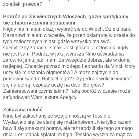
żołądek, prawda?
Podróż po XV-wiecznych Włoszech, gdzie spotykamy
się z historycznymi postaciami
Nigdy nie miałam okazji wybrać się do Włoch. Dzięki panu
Kazanowi miałam wrażenie, że przeniosłam się w czasie do
tych zatłoczonych miast, gdzie wszystko ma swój
specyficzny zapach i smak. Jest głośno, a człowiek nigdy
nie jest sam. Podróż, w jaką wyrusza Nino uświadamia
zarówno jemu, jak i nam, że wszędzie dobrze, ale w domu
najlepiej. Chcecie poznać młodego Leonardo da Vinci, który
uczy się mieszania pigmentów? A może zajrzycie do
pracowni Sandro Botticelliego? Czy jednak wolicie wybrać
się na pełną rozpusty ucztę na dwór Borgiów?
Zainteresowani czymś takim? Taką podróż w czasie może
zafundować Wam lektura
Apetytu
.
Zakazana miłość
Nino był zakochany ze wzajemnością w Tessinie.
Wydawało się, że staną się małżeństwem. Nie tylko razem
bawili się smakami potraw, ale też urodzili się tego samego
dnia. Los jednak spłatał im figla. Tessina wyszła za mąż za