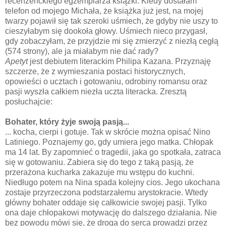
recenzenckiego egzemplarza książki. Kiedy dostałam
telefon od mojego Michała, że książka już jest, na mojej
twarzy pojawił się tak szeroki uśmiech, że gdyby nie uszy to
cieszyłabym się dookoła głowy. Uśmiech nieco przygasł,
gdy zobaczyłam, że przyjdzie mi się zmierzyć z niezłą cegłą
(574 strony), ale ja miałabym nie dać rady?
Apetyt
jest debiutem literackim Philipa Kazana. Przyznaję
szczerze, że z wymieszania postaci historycznych,
opowieści o ucztach i gotowaniu, odrobiny romansu oraz
pasji wyszła całkiem niezła uczta literacka. Zresztą
posłuchajcie:
Bohater, który żyje swoją pasją...
... kocha, cierpi i gotuje. Tak w skrócie można opisać Nino
Latiniego. Poznajemy go, gdy umiera jego matka. Chłopak
ma 14 lat. By zapomnieć o tragedii, jaka go spotkała, zatraca
się w gotowaniu. Zabiera się do tego z taką pasją, że
przerażona kucharka zakazuje mu wstępu do kuchni.
Niedługo potem na Nina spada kolejny cios. Jego ukochana
zostaje przyrzeczona podstarzałemu arystokracie. Wtedy
główny bohater oddaje się całkowicie swojej pasji. Tylko
ona daje chłopakowi motywację do dalszego działania. Nie
bez powodu mówi się, że droga do serca prowadzi przez