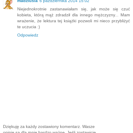
madziusia
6 października 2014 15:02
Niejednokrotnie zastanawiałam się, jak może się czuć
kobieta, którą mąż zdradził dla innego mężczyzny... Mam
wrażenie, że lektura tej książki pozwoli mi nieco przybliżyć
te uczucia :)
Odpowiedz
Dziękuję za każdy zostawiony komentarz. Wasze
opinie są dla mnie bardzo ważne. Jeśli zostawicie