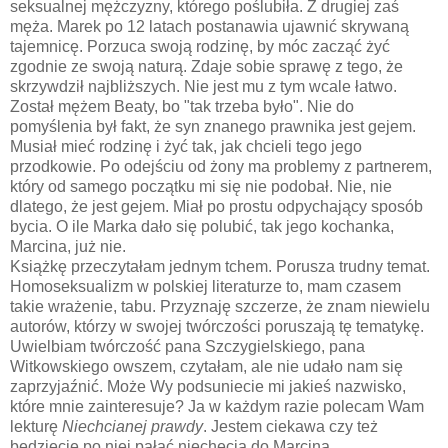
seksualnej mężczyzny, którego poślubiła. Z drugiej zaś
męża. Marek po 12 latach postanawia ujawnić skrywaną
tajemnicę. Porzuca swoją rodzinę, by móc zacząć żyć
zgodnie ze swoją naturą. Zdaje sobie sprawę z tego, że
skrzywdził najbliższych. Nie jest mu z tym wcale łatwo.
Został mężem Beaty, bo "tak trzeba było". Nie do
pomyślenia był fakt, że syn znanego prawnika jest gejem.
Musiał mieć rodzinę i żyć tak, jak chcieli tego jego
przodkowie. Po odejściu od żony ma problemy z partnerem,
który od samego początku mi się nie podobał. Nie, nie
dlatego, że jest gejem. Miał po prostu odpychający sposób
bycia. O ile Marka dało się polubić, tak jego kochanka,
Marcina, już nie.
Książkę przeczytałam jednym tchem. Porusza trudny temat.
Homoseksualizm w polskiej literaturze to, mam czasem
takie wrażenie, tabu. Przyznaję szczerze, że znam niewielu
autorów, którzy w swojej twórczości poruszają tę tematykę.
Uwielbiam twórczość pana Szczygielskiego, pana
Witkowskiego owszem, czytałam, ale nie udało nam się
zaprzyjaźnić. Może Wy podsuniecie mi jakieś nazwisko,
które mnie zainteresuje? Ja w każdym razie polecam Wam
lekturę
Niechcianej prawdy
. Jestem ciekawa czy też
będziecie po niej pałać niechęcią do Marcina.