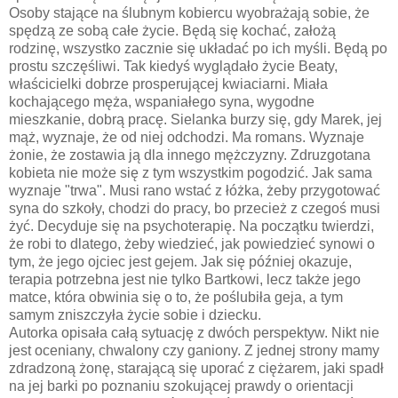
Osoby stające na ślubnym kobiercu wyobrażają sobie, że
spędzą ze sobą całe życie. Będą się kochać, założą
rodzinę, wszystko zacznie się układać po ich myśli. Będą po
prostu szczęśliwi. Tak kiedyś wyglądało życie Beaty,
właścicielki dobrze prosperującej kwiaciarni. Miała
kochającego męża, wspaniałego syna, wygodne
mieszkanie, dobrą pracę. Sielanka burzy się, gdy Marek, jej
mąż, wyznaje, że od niej odchodzi. Ma romans. Wyznaje
żonie, że zostawia ją dla innego mężczyzny. Zdruzgotana
kobieta nie może się z tym wszystkim pogodzić. Jak sama
wyznaje "trwa". Musi rano wstać z łóżka, żeby przygotować
syna do szkoły, chodzi do pracy, bo przecież z czegoś musi
żyć. Decyduje się na psychoterapię. Na początku twierdzi,
że robi to dlatego, żeby wiedzieć, jak powiedzieć synowi o
tym, że jego ojciec jest gejem. Jak się później okazuje,
terapia potrzebna jest nie tylko Bartkowi, lecz także jego
matce, która obwinia się o to, że poślubiła geja, a tym
samym zniszczyła życie sobie i dziecku.
Autorka opisała całą sytuację z dwóch perspektyw. Nikt nie
jest oceniany, chwalony czy ganiony. Z jednej strony mamy
zdradzoną żonę, starającą się uporać z ciężarem, jaki spadł
na jej barki po poznaniu szokującej prawdy o orientacji