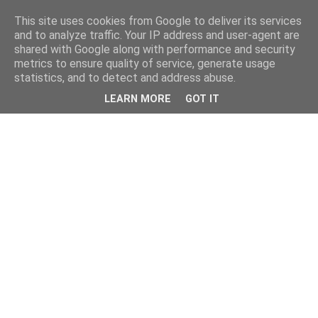
This site uses cookies from Google to deliver its services
and to analyze traffic. Your IP address and user-agent are
shared with Google along with performance and security
metrics to ensure quality of service, generate usage
statistics, and to detect and address abuse.
LEARN MORE
GOT IT