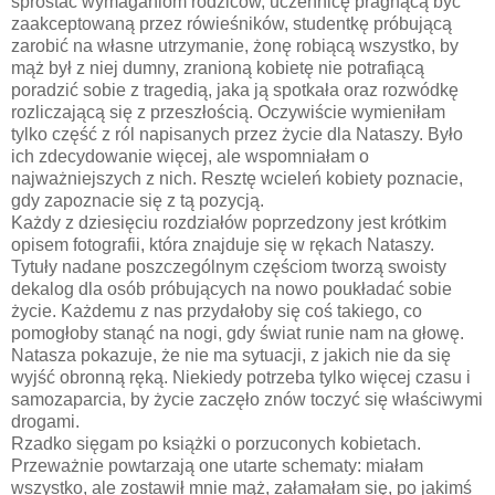
sprostać wymaganiom rodziców, uczennicę pragnącą być
zaakceptowaną przez rówieśników, studentkę próbującą
zarobić na własne utrzymanie, żonę robiącą wszystko, by
mąż był z niej dumny, zranioną kobietę nie potrafiącą
poradzić sobie z tragedią, jaka ją spotkała oraz rozwódkę
rozliczającą się z przeszłością. Oczywiście wymieniłam
tylko część z ról napisanych przez życie dla Nataszy. Było
ich zdecydowanie więcej, ale wspomniałam o
najważniejszych z nich. Resztę wcieleń kobiety poznacie,
gdy zapoznacie się z tą pozycją.
Każdy z dziesięciu rozdziałów poprzedzony jest krótkim
opisem fotografii, która znajduje się w rękach Nataszy.
Tytuły nadane poszczególnym częściom tworzą swoisty
dekalog dla osób próbujących na nowo poukładać sobie
życie. Każdemu z nas przydałoby się coś takiego, co
pomogłoby stanąć na nogi, gdy świat runie nam na głowę.
Natasza pokazuje, że nie ma sytuacji, z jakich nie da się
wyjść obronną ręką. Niekiedy potrzeba tylko więcej czasu i
samozaparcia, by życie zaczęło znów toczyć się właściwymi
drogami.
Rzadko sięgam po książki o porzuconych kobietach.
Przeważnie powtarzają one utarte schematy: miałam
wszystko, ale zostawił mnie mąż, załamałam się, po jakimś