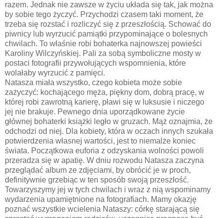
razem. Jednak nie zawsze w życiu układa się tak, jak można
by sobie tego życzyć. Przychodzi czasem taki moment, że
trzeba się rozstać i rozliczyć się z przeszłością. Schować do
piwnicy lub wyrzucić pamiątki przypominające o bolesnych
chwilach. To właśnie robi bohaterka najnowszej powieści
Karoliny Wilczyńskiej. Pali za sobą symboliczne mosty w
postaci fotografii przywołujących wspomnienia, które
wolałaby wyrzucić z pamięci.
Natasza miała wszystko, czego kobieta może sobie
zażyczyć: kochającego męża, piękny dom, dobrą pracę, w
której robi zawrotną karierę, pławi się w luksusie i niczego
jej nie brakuje. Pewnego dnia uporządkowane życie
głównej bohaterki książki legło w gruzach. Mąż oznajmia, że
odchodzi od niej. Dla kobiety, która w oczach innych szukała
potwierdzenia własnej wartości, jest to niemalże koniec
świata. Początkowa euforia z odzyskania wolności powoli
przeradza się w apatię. W dniu rozwodu Natasza zaczyna
przeglądać album ze zdjęciami, by obrócić je w proch,
definitywnie grzebiąc w ten sposób swoją przeszłość.
Towarzyszymy jej w tych chwilach i wraz z nią wspominamy
wydarzenia upamiętnione na fotografiach. Mamy okazję
poznać wszystkie wcielenia Nataszy: córkę starającą się