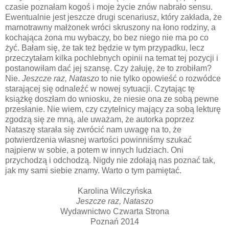
czasie poznałam kogoś i moje życie znów nabrało sensu.
Ewentualnie jest jeszcze drugi scenariusz, który zakłada, że
marnotrawny małżonek wróci skruszony na łono rodziny, a
kochająca żona mu wybaczy, bo bez niego nie ma po co
żyć. Bałam się, że tak też będzie w tym przypadku, lecz
przeczytałam kilka pochlebnych opinii na temat tej pozycji i
postanowiłam dać jej szansę. Czy żałuję, że to zrobiłam?
Nie.
Jeszcze raz, Nataszo
to nie tylko opowieść o rozwódce
starającej się odnaleźć w nowej sytuacji. Czytając tę
książkę doszłam do wniosku, że niesie ona ze sobą pewne
przesłanie. Nie wiem, czy czytelnicy mający za sobą lekturę
zgodzą się ze mną, ale uważam, że autorka poprzez
Nataszę starała się zwrócić nam uwagę na to, że
potwierdzenia własnej wartości powinniśmy szukać
najpierw w sobie, a potem w innych ludziach. Oni
przychodzą i odchodzą. Nigdy nie zdołają nas poznać tak,
jak my sami siebie znamy. Warto o tym pamiętać.
Karolina Wilczyńska
Jeszcze raz, Nataszo
Wydawnictwo Czwarta Strona
Poznań 2014