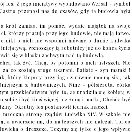
wój los. Z jego inicjatywy wybudowano Wersal - symbol
 Castro przenosi nas do czasów, gdy ta budowla była
, a król zamiast im pomóc, wydaje majątek na swoje
ci, którzy pracują przy jego budowie, nie mają łatwo.
, że nikt o nich nie wspomni mówiąc o dumie Ludwika
 inicjatywą, wznoszący ją robotnicy już do końca życia
ławić się w blasku zachwytu nad tą budowlą.
 chcą tak żyć. Chcą, by potomni o nich usłyszeli. Nie
, za co zostają srogo ukarani. Batiste - syn mamki i
k, który kłopoty przyciąga z równie mocną siłą, jak
ażniejszym z budowniczych. Nine - półsierota, córka
kszym przekleństwem było to, że urodziła się kobietą w
 sobie i być kimś więcej niż żoną i matką, Chciała być
dziny. Okrutny los postanowił jednak inaczej.
e mroczną stronę rządów Ludwika XIV. W szkole nie
, a uwierzcie mi, do najlepszych nie należał. To, co
złowieka o dreszcze. Uczymy się tylko o jego wpływie