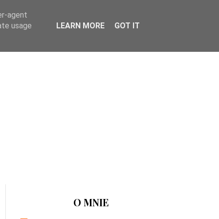
er-agent
rate usage
LEARN MORE
GOT IT
O MNIE