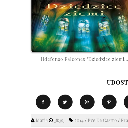
Ildefonso Falcones "Dziedzice ziemi..
UDOST
Maria
18:19
2014
/
Eve De Castro
/
Fr