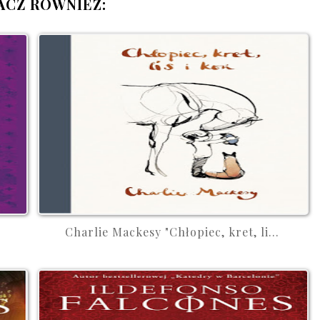
ACZ RÓWNIEŻ:
Charlie Mackesy "Chłopiec, kret, li...