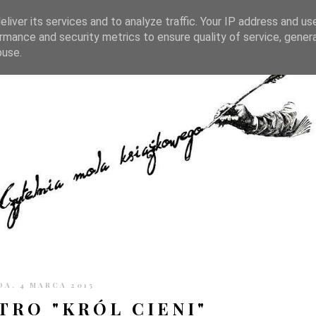
TRONIE
KONTAKT
CZYTELNIA PO GODZINACH
liver its services and to analyze traffic. Your IP address and us
rmance and security metrics to ensure quality of service, gene
buse.
DA, 4 MARCA 2015
TRO "KRÓL CIENI"