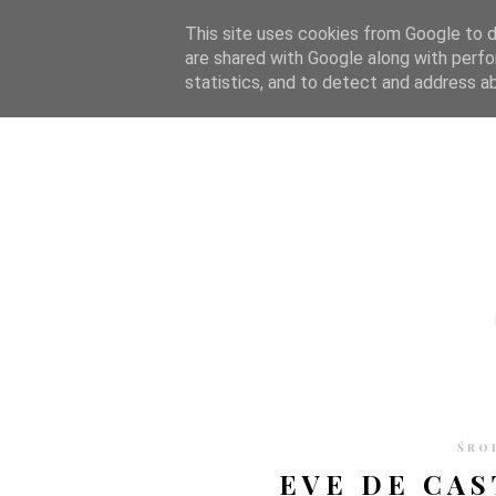
STRONA GŁÓWNA
WSPÓŁPRACA
RECENZJE
O S
This site uses cookies from Google to de
are shared with Google along with perfo
statistics, and to detect and address a
ŚRO
EVE DE CAS