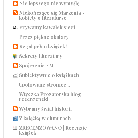
Nic lepszego nie wymyślę
Niekończące się Marzenia -
kobiety o literaturze
Prywatny kawałek sieci
Przez piękne okulary
Regał pełen książek!
Sekrety Literatury
Spojrzenie EM
Subiektywnie o książkach
Upolowane stronice...
Wtyczka Prozatorska blog
recenzencki
Wybrany świat historii
Z książką w chmurach
ZRECENZOWANO | Recenzje
książek