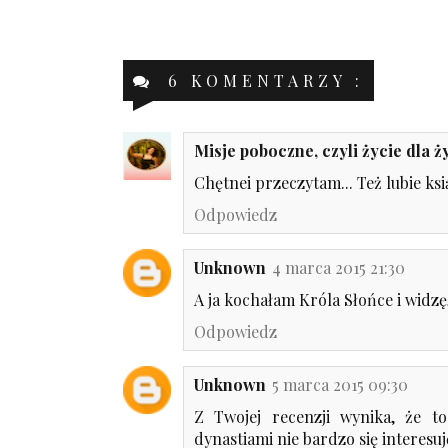
6 KOMENTARZY :
Misje poboczne, czyli życie dla ży
Chętnei przeczytam... Też lubie książ
Odpowiedz
Unknown
4 marca 2015 21:30
A ja kochałam Króla Słońce i widzę, 
Odpowiedz
Unknown
5 marca 2015 09:30
Z Twojej recenzji wynika, że t
dynastiami nie bardzo się interesuj