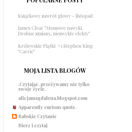
Książkowy zawrót głowy - listopad
James Clear "Atomowe nawyki.
Drobne zmiany, niezwykłe efekty"
Królewskie Piątki: #1 Stephen King
"Carrie"
MOJA LISTA BLOGÓW
.Czytając, przeżywamy nie tylko
swoje życie.
alicjamagdalena.blogspot.com
Apparently curious quote.
Babskie Czytanie
Bierz i czytaj