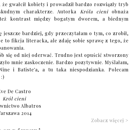
 że gwałcił kobiety i prowadził bardzo rozwiązły tryb
askudnym charakterze. Autorka
Króla cieni
obnaża
e też kontrast między bogatym dworem, a biednym
 jeszcze bardziej, gdy przeczytałam o tym, co zrobił,
to fikcja literacka, ale zdaję sobie sprawę z tego, że
 panowania.
sób się od niej oderwać. Trudno jest opuścić stworzony
czyło mnie zaskoczenie. Bardzo pozytywnie. Myślałam,
ine i Batiste'a, a tu taka niespodzianka. Polecam
:)
Eve De Castro
Król cieni
wnictwo Albatros
arszawa 2014
Zobacz więcej >