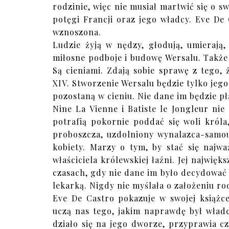
rodzinie, więc nie musiał martwić się o s
potęgi Francji oraz jego władcy. Eve De
wznoszona.
Ludzie żyją w nędzy, głodują, umierają
miłosne podboje i budowę Wersalu. Także 
Są cieniami. Zdają sobie sprawę z tego
XIV. Stworzenie Wersalu będzie tylko jego
pozostaną w cieniu. Nie dane im będzie p
Nine La Vienne i Batiste le Jongleur nie
potrafią pokornie poddać się woli króla
proboszcza, uzdolniony wynalazca-samou
kobiety. Marzy o tym, by stać się najw
właściciela królewskiej łaźni. Jej najwię
czasach, gdy nie dane im było decydować o
lekarką. Nigdy nie myślała o założeniu ro
Eve De Castro pokazuje w swojej książc
uczą nas tego, jakim naprawdę był władcą
działo się na jego dworze, przyprawia c