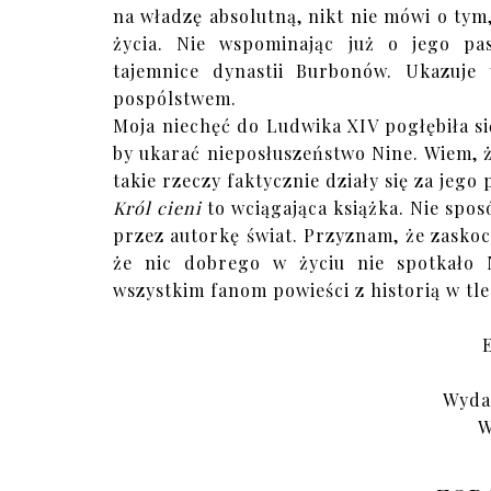
na władzę absolutną, nikt nie mówi o tym,
życia. Nie wspominając już o jego p
tajemnice dynastii Burbonów. Ukazuj
pospólstwem.
Moja niechęć do Ludwika XIV pogłębiła się
by ukarać nieposłuszeństwo Nine. Wiem, że 
takie rzeczy faktycznie działy się za jego
Król cieni
to wciągająca książka. Nie spo
przez autorkę świat. Przyznam, że zasko
że nic dobrego w życiu nie spotkało N
wszystkim fanom powieści z historią w tle 
Wyda
W