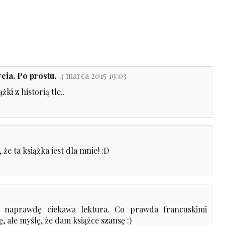
cia. Po prostu.
4 marca 2015 19:03
ki z historią tle..
że ta książka jest dla mnie! :D
o naprawdę ciekawa lektura. Co prawda francuskimi
ę, ale myślę, że dam książce szansę :)