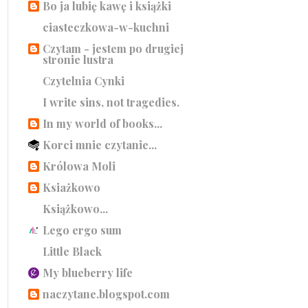
Bo ja lubię kawę i książki
ciasteczkowa-w-kuchni
Czytam - jestem po drugiej
stronie lustra
Czytelnia Cynki
I write sins, not tragedies.
In my world of books...
Korci mnie czytanie...
Królowa Moli
Ksiażkowo
Książkowo...
Lego ergo sum
Little Black
My blueberry life
naczytane.blogspot.com