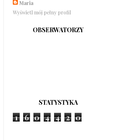
Maria
Wyświetl mój pełny profil
OBSERWATORZY
STATYSTYKA
1
6
0
4
4
2
0