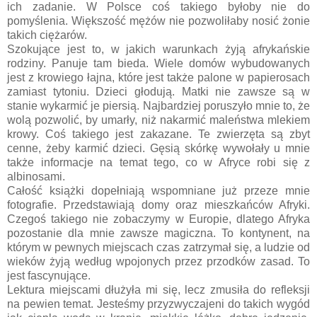
ich zadanie. W Polsce coś takiego byłoby nie do
pomyślenia. Większość mężów nie pozwoliłaby nosić żonie
takich ciężarów.
Szokujące jest to, w jakich warunkach żyją afrykańskie
rodziny. Panuje tam bieda. Wiele domów wybudowanych
jest z krowiego łajna, które jest także palone w papierosach
zamiast tytoniu. Dzieci głodują. Matki nie zawsze są w
stanie wykarmić je piersią. Najbardziej poruszyło mnie to, że
wolą pozwolić, by umarły, niż nakarmić maleństwa mlekiem
krowy. Coś takiego jest zakazane. Te zwierzęta są zbyt
cenne, żeby karmić dzieci. Gęsią skórkę wywołały u mnie
także informacje na temat tego, co w Afryce robi się z
albinosami.
Całość książki dopełniają wspomniane już przeze mnie
fotografie. Przedstawiają domy oraz mieszkańców Afryki.
Czegoś takiego nie zobaczymy w Europie, dlatego Afryka
pozostanie dla mnie zawsze magiczna. To kontynent, na
którym w pewnych miejscach czas zatrzymał się, a ludzie od
wieków żyją według wpojonych przez przodków zasad. To
jest fascynujące.
Lektura miejscami dłużyła mi się, lecz zmusiła do refleksji
na pewien temat. Jesteśmy przyzwyczajeni do takich wygód