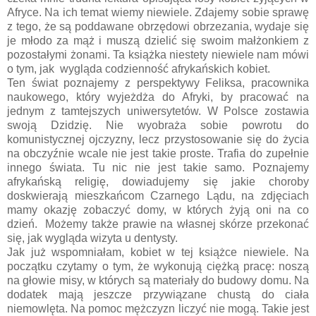
Afryce. Na ich temat wiemy niewiele. Zdajemy sobie sprawę
z tego, że są poddawane obrzędowi obrzezania, wydaje się
je młodo za mąż i muszą dzielić się swoim małżonkiem z
pozostałymi żonami. Ta książka niestety niewiele nam mówi
o tym, jak wygląda codzienność afrykańskich kobiet.
Ten świat poznajemy z perspektywy Feliksa, pracownika
naukowego, który wyjeżdża do Afryki, by pracować na
jednym z tamtejszych uniwersytetów. W Polsce zostawia
swoją Dzidzię. Nie wyobraża sobie powrotu do
komunistycznej ojczyzny, lecz przystosowanie się do życia
na obczyźnie wcale nie jest takie proste. Trafia do zupełnie
innego świata. Tu nic nie jest takie samo. Poznajemy
afrykańską religię, dowiadujemy się jakie choroby
doskwierają mieszkańcom Czarnego Lądu, na zdjęciach
mamy okazję zobaczyć domy, w których żyją oni na co
dzień. Możemy także prawie na własnej skórze przekonać
się, jak wygląda wizyta u dentysty.
Jak już wspomniałam, kobiet w tej książce niewiele. Na
początku czytamy o tym, że wykonują ciężką pracę: noszą
na głowie misy, w których są materiały do budowy domu. Na
dodatek mają jeszcze przywiązane chustą do ciała
niemowlęta. Na pomoc mężczyzn liczyć nie mogą. Takie jest