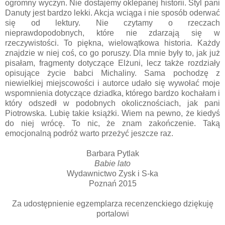
ogromny wyczyn. Nie dostajemy oklepanej historii. Styl pani
Danuty jest bardzo lekki. Akcja wciąga i nie sposób oderwać
się od lektury. Nie czytamy o rzeczach
nieprawdopodobnych, które nie zdarzają się w
rzeczywistości. To piękna, wielowątkowa historia. Każdy
znajdzie w niej coś, co go poruszy. Dla mnie były to, jak już
pisałam, fragmenty dotyczące Elżuni, lecz także rozdziały
opisujące życie babci Michaliny. Sama pochodzę z
niewielkiej miejscowości i autorce udało się wywołać moje
wspomnienia dotyczące dziadka, którego bardzo kochałam i
który odszedł w podobnych okolicznościach, jak pani
Piotrowska. Lubię takie książki. Wiem na pewno, że kiedyś
do niej wrócę. To nic, że znam zakończenie. Taką
emocjonalną podróż warto przeżyć jeszcze raz.
Barbara Pytlak
Babie lato
Wydawnictwo Zysk i S-ka
Poznań 2015
Za udostępnienie egzemplarza recenzenckiego dziękuję
portalowi