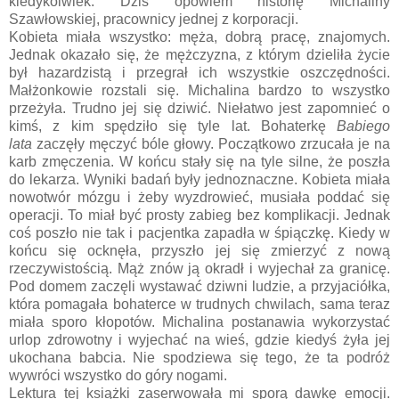
kiedykolwiek. Dziś opowiem historię Michaliny
Szawłowskiej, pracownicy jednej z korporacji.
Kobieta miała wszystko: męża, dobrą pracę, znajomych.
Jednak okazało się, że mężczyzna, z którym dzieliła życie
był hazardzistą i przegrał ich wszystkie oszczędności.
Małżonkowie rozstali się. Michalina bardzo to wszystko
przeżyła. Trudno jej się dziwić. Niełatwo jest zapomnieć o
kimś, z kim spędziło się tyle lat. Bohaterkę
Babiego
lata
zaczęły męczyć bóle głowy. Początkowo zrzucała je na
karb zmęczenia. W końcu stały się na tyle silne, że poszła
do lekarza. Wyniki badań były jednoznaczne. Kobieta miała
nowotwór mózgu i żeby wyzdrowieć, musiała poddać się
operacji. To miał być prosty zabieg bez komplikacji. Jednak
coś poszło nie tak i pacjentka zapadła w śpiączkę. Kiedy w
końcu się ocknęła, przyszło jej się zmierzyć z nową
rzeczywistością. Mąż znów ją okradł i wyjechał za granicę.
Pod domem zaczęli wystawać dziwni ludzie, a przyjaciółka,
która pomagała bohaterce w trudnych chwilach, sama teraz
miała sporo kłopotów. Michalina postanawia wykorzystać
urlop zdrowotny i wyjechać na wieś, gdzie kiedyś żyła jej
ukochana babcia. Nie spodziewa się tego, że ta podróż
wywróci wszystko do góry nogami.
Lektura tej książki zaserwowała mi sporą dawkę emocji.