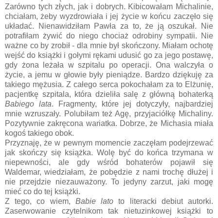
Zarówno tych złych, jak i dobrych. Kibicowałam Michalinie,
chciałam, żeby wyzdrowiała i jej życie w końcu zaczęło się
układać. Nienawidziłam Pawła za to, że ją oszukał. Nie
potrafiłam żywić do niego chociaż odrobiny sympatii. Nie
ważne co by zrobił - dla mnie był skończony. Miałam ochotę
wejść do książki i gołymi rękami udusić go za jego postawę,
gdy żona leżała w szpitalu po operacji. Ona walczyła o
życie, a jemu w głowie były pieniądze. Bardzo dziękuję za
takiego mężusia. Z całego serca pokochałam za to Elżunię,
pacjentkę szpitala, która dzieliła salę z główną bohaterką
Babiego lata
. Fragmenty, które jej dotyczyły, najbardziej
mnie wzruszały. Polubiłam też Agę, przyjaciółkę Michaliny.
Pozytywnie zakręcona wariatka. Dobrze, że Michasia miała
kogoś takiego obok.
Przyznaję, że w pewnym momencie zaczęłam podejrzewać
jak skończy się książka. Wolę być do końca trzymana w
niepewności, ale gdy wśród bohaterów pojawił się
Waldemar, wiedziałam, że pobędzie z nami trochę dłużej i
nie przejdzie niezauważony. To jedyny zarzut, jaki mogę
mieć co do tej książki.
Z tego, co wiem,
Babie lato
to literacki debiut autorki.
Zaserwowanie czytelnikom tak nietuzinkowej książki to