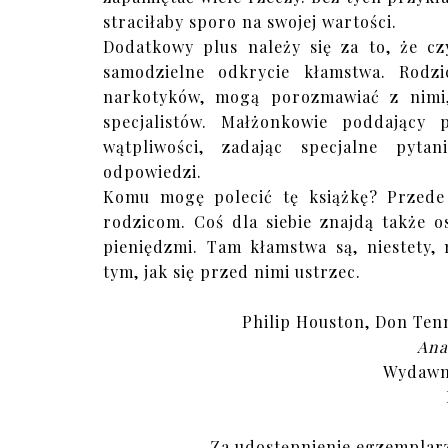
straciłaby sporo na swojej wartości.
Dodatkowy plus należy się za to, że cz
samodzielne odkrycie kłamstwa. Rodzi
narkotyków, mogą porozmawiać z nimi
specjalistów. Małżonkowie poddający
wątpliwości, zadając specjalne pyta
odpowiedzi.
Komu mogę polecić tę książkę? Przede 
rodzicom. Coś dla siebie znajdą także 
pieniędzmi. Tam kłamstwa są, niestety,
tym, jak się przed nimi ustrzec.
Philip Houston, Don Ten
Ana
Wydawn
Za udostępnienie egzemplar