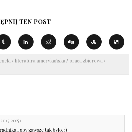
ĘPNIJ TEN POST
encki
/
literatura amerykańska
/
praca zbiorowa
/
 2015 20:51
adnika i oby zawsze tak było. :)