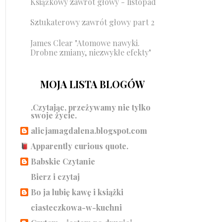
Książkowy zawrót głowy - listopad
Sztukaterowy zawrót głowy part 2
James Clear "Atomowe nawyki.
Drobne zmiany, niezwykłe efekty"
MOJA LISTA BLOGÓW
.Czytając, przeżywamy nie tylko
swoje życie.
alicjamagdalena.blogspot.com
Apparently curious quote.
Babskie Czytanie
Bierz i czytaj
Bo ja lubię kawę i książki
ciasteczkowa-w-kuchni