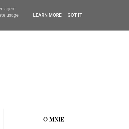
er-agent
rate usage
LEARN MORE
GOT IT
O MNIE