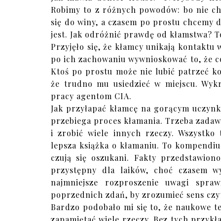
Robimy to z różnych powodów: bo nie ch
się do winy, a czasem po prostu chcemy d
jest. Jak odróżnić prawdę od kłamstwa? 
Przyjęło się, że kłamcy unikają kontaktu
po ich zachowaniu wywnioskować to, że coś 
Ktoś po prostu może nie lubić patrzeć k
że trudno mu usiedzieć w miejscu. Wykr
pracy agentom CIA.
Jak przyłapać kłamcę na gorącym uczynk
przebiega proces kłamania. Trzeba zada
i zrobić wiele innych rzeczy. Wszystko
lepsza książka o kłamaniu. To kompendiu
czują się oszukani. Fakty przedstawio
przystępny dla laików, choć czasem 
najmniejsze rozproszenie uwagi spra
poprzednich zdań, by zrozumieć sens czy
Bardzo podobało mi się to, że naukowe t
zapamiętać wiele rzeczy. Bez tych przyk