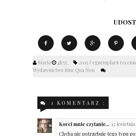
UDOST
Maria
18:55
2015
/
egzemplarz recenz
Wydawnictwo Sine Qua Non
1 KOMENTARZ :
Korci mnie czytanie...
12 kwietnia
Chyba nie potrzebuję tego typu por