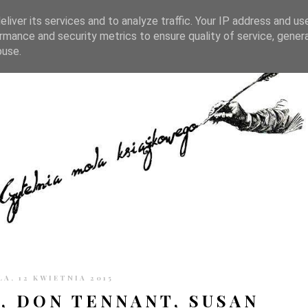
TRONIE
KONTAKT
CZYTELNIA PO GODZINACH
liver its services and to analyze traffic. Your IP address and us
rmance and security metrics to ensure quality of service, gene
buse.
LA, 12 KWIETNIA 2015
, DON TENNANT, SUSAN