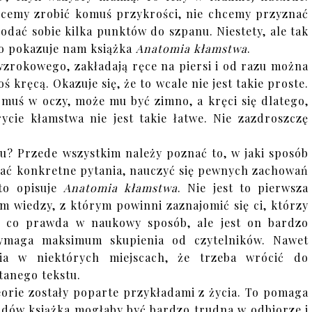
cemy zrobić komuś przykrości, nie chcemy przyznać
odać sobie kilka punktów do szpanu. Niestety, ale tak
To pokazuje nam książka
Anatomia kłamstwa
.
 wzrokowego, zakładają ręce na piersi i od razu można
kręcą. Okazuje się, że to wcale nie jest takie proste.
omuś w oczy, może mu być zimno, a kręci się dlatego,
ycie kłamstwa nie jest takie łatwe. Nie zazdroszczę
u? Przede wszystkim należy poznać to, w jaki sposób
wać konkretne pytania, nauczyć się pewnych zachowań
 to opisuje
Anatomia kłamstwa
. Nie jest to pierwsza
m wiedzy, z którym powinni zaznajomić się ci, którzy
no co prawda w naukowy sposób, ale jest on bardzo
wymaga maksimum skupienia od czytelników. Nawet
wia w niektórych miejscach, że trzeba wrócić do
tanego tekstu.
eorie zostały poparte przykładami z życia. To pomaga
ładów książka mogłaby być bardzo trudna w odbiorze i