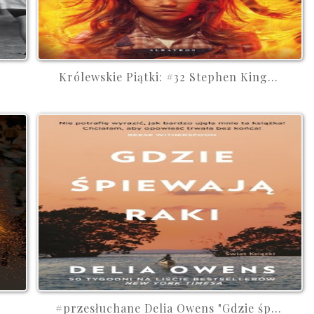
Królewskie Piątki: #32 Stephen King...
#przesłuchane Delia Owens "Gdzie śp...