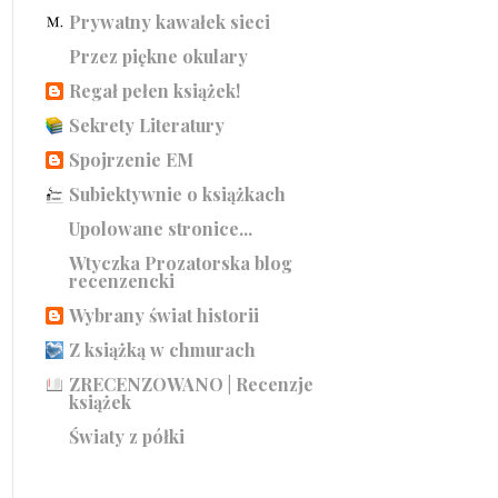
Prywatny kawałek sieci
Przez piękne okulary
Regał pełen książek!
Sekrety Literatury
Spojrzenie EM
Subiektywnie o książkach
Upolowane stronice...
Wtyczka Prozatorska blog
recenzencki
Wybrany świat historii
Z książką w chmurach
ZRECENZOWANO | Recenzje
książek
Światy z półki