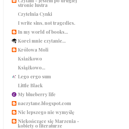
Czytam - jestem po drugiej
stronie lustra
Czytelnia Cynki
I write sins, not tragedies.
In my world of books...
Korci mnie czytanie...
Królowa Moli
Ksiażkowo
Książkowo...
Lego ergo sum
Little Black
My blueberry life
naczytane.blogspot.com
Nic lepszego nie wymyślę
Niekończące się Marzenia -
kobiety o literaturze