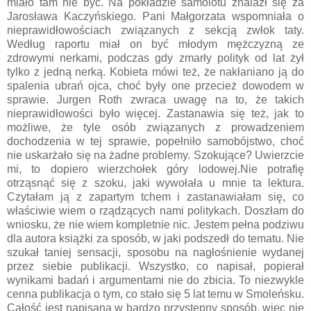
miało tam nie być. Na pokładzie samolotu znalazł się za
Jarosława Kaczyńskiego. Pani Małgorzata wspomniała o
nieprawidłowościach związanych z sekcją zwłok taty.
Według raportu miał on być młodym mężczyzną ze
zdrowymi nerkami, podczas gdy zmarły polityk od lat żył
tylko z jedną nerką. Kobieta mówi też, że nakłaniano ją do
spalenia ubrań ojca, choć były one przecież dowodem w
sprawie. Jurgen Roth zwraca uwagę na to, że takich
nieprawidłowości było więcej. Zastanawia się też, jak to
możliwe, że tyle osób związanych z prowadzeniem
dochodzenia w tej sprawie, popełniło samobójstwo, choć
nie uskarżało się na żadne problemy. Szokujące? Uwierzcie
mi, to dopiero wierzchołek góry lodowej.
Nie potrafię
otrząsnąć się z szoku, jaki wywołała u mnie ta lektura.
Czytałam ją z zapartym tchem i zastanawiałam się, co
właściwie wiem o rządzących nami politykach. Doszłam do
wniosku, że nie wiem kompletnie nic. Jestem pełna podziwu
dla autora książki za sposób, w jaki podszedł do tematu. Nie
szukał taniej sensacji, sposobu na nagłośnienie wydanej
przez siebie publikacji. Wszystko, co napisał, popierał
wynikami badań i argumentami nie do zbicia. To niezwykle
cenna publikacja o tym, co stało się 5 lat temu w Smoleńsku.
Całość jest napisana w bardzo przystępny sposób, więc nie