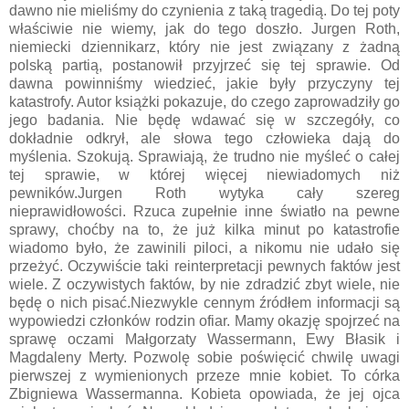
dawno nie mieliśmy do czynienia z taką tragedią. Do tej poty
właściwie nie wiemy, jak do tego doszło. Jurgen Roth,
niemiecki dziennikarz, który nie jest związany z żadną
polską partią, postanowił przyjrzeć się tej sprawie. Od
dawna powinniśmy wiedzieć, jakie były przyczyny tej
katastrofy. Autor książki pokazuje, do czego zaprowadziły go
jego badania. Nie będę wdawać się w szczegóły, co
dokładnie odkrył, ale słowa tego człowieka dają do
myślenia. Szokują. Sprawiają, że trudno nie myśleć o całej
tej sprawie, w której więcej niewiadomych niż
pewników.
Jurgen Roth wytyka cały szereg
nieprawidłowości. Rzuca zupełnie inne światło na pewne
sprawy, choćby na to, że już kilka minut po katastrofie
wiadomo było, że zawinili piloci, a nikomu nie udało się
przeżyć. Oczywiście taki reinterpretacji pewnych faktów jest
wiele. Z oczywistych faktów, by nie zdradzić zbyt wiele, nie
będę o nich pisać.
Niezwykle cennym źródłem informacji są
wypowiedzi członków rodzin ofiar. Mamy okazję spojrzeć na
sprawę oczami Małgorzaty Wassermann, Ewy Błasik i
Magdaleny Merty. Pozwolę sobie poświęcić chwilę uwagi
pierwszej z wymienionych przeze mnie kobiet. To córka
Zbigniewa Wassermanna. Kobieta opowiada, że jej ojca