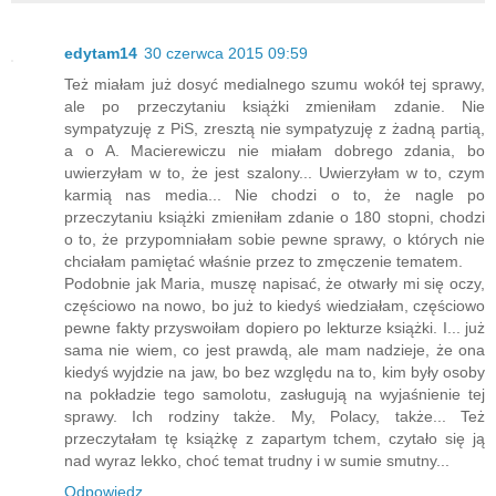
edytam14
30 czerwca 2015 09:59
Też miałam już dosyć medialnego szumu wokół tej sprawy,
ale po przeczytaniu książki zmieniłam zdanie. Nie
sympatyzuję z PiS, zresztą nie sympatyzuję z żadną partią,
a o A. Macierewiczu nie miałam dobrego zdania, bo
uwierzyłam w to, że jest szalony... Uwierzyłam w to, czym
karmią nas media... Nie chodzi o to, że nagle po
przeczytaniu książki zmieniłam zdanie o 180 stopni, chodzi
o to, że przypomniałam sobie pewne sprawy, o których nie
chciałam pamiętać właśnie przez to zmęczenie tematem.
Podobnie jak Maria, muszę napisać, że otwarły mi się oczy,
częściowo na nowo, bo już to kiedyś wiedziałam, częściowo
pewne fakty przyswoiłam dopiero po lekturze książki. I... już
sama nie wiem, co jest prawdą, ale mam nadzieje, że ona
kiedyś wyjdzie na jaw, bo bez względu na to, kim były osoby
na pokładzie tego samolotu, zasługują na wyjaśnienie tej
sprawy. Ich rodziny także. My, Polacy, także... Też
przeczytałam tę książkę z zapartym tchem, czytało się ją
nad wyraz lekko, choć temat trudny i w sumie smutny...
Odpowiedz