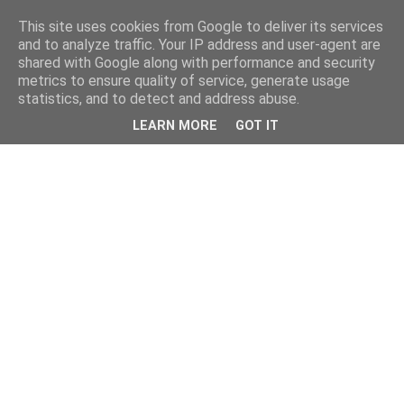
This site uses cookies from Google to deliver its services
and to analyze traffic. Your IP address and user-agent are
shared with Google along with performance and security
metrics to ensure quality of service, generate usage
statistics, and to detect and address abuse.
LEARN MORE
GOT IT