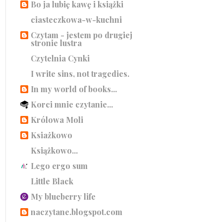
Bo ja lubię kawę i książki
ciasteczkowa-w-kuchni
Czytam - jestem po drugiej
stronie lustra
Czytelnia Cynki
I write sins, not tragedies.
In my world of books...
Korci mnie czytanie...
Królowa Moli
Ksiażkowo
Książkowo...
Lego ergo sum
Little Black
My blueberry life
naczytane.blogspot.com