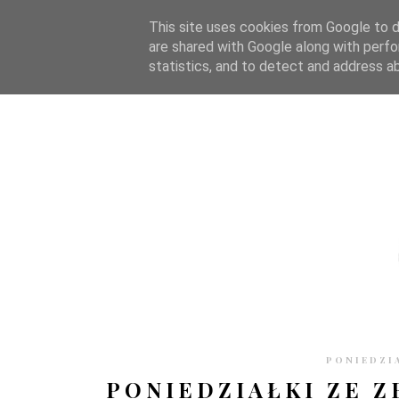
STRONA GŁÓWNA
WSPÓŁPRACA
RECENZJE
O S
This site uses cookies from Google to de
are shared with Google along with perfo
statistics, and to detect and address a
PONIEDZIA
PONIEDZIAŁKI ZE ZB