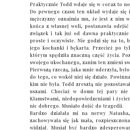
Praktycznie Todd wdaje się w coraz to now
Do pewnego czasu ten układ wydaje się 
mężczyzny oznajmia mu, że jest z nim w
końca z własnej woli, postanawia odejść
związek i tak już od dawna praktycznie n
proste i oczywiste. Nie godzi się na to, 
jego kochanki i bękarta. Przecież po t
którym spędziła znaczną część życia. Po
swojego ukochanego, zanim ten zmieni sw
Pierwszą rzeczą, jaka mnie uderzyła, było
do tego, co wokół niej się działo. Powin
kim nie była. Todd zresztą nie pozostawał
uszami. Chociaż w domu tej pary nie 
Kłamstwami, niedopowiedzeniami i życie
nic dobrego. Musiało dojść do tragedii.
Bardzo działała mi na nerwy Natasha
zachowywała się jak mała, rozpieszczon
widział. Musiał być bardzo zdesperowan