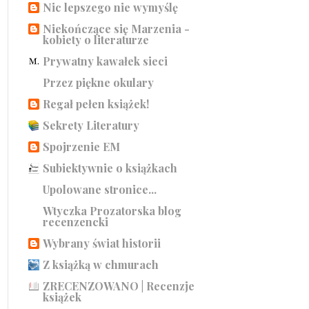
Nic lepszego nie wymyślę
Niekończące się Marzenia -
kobiety o literaturze
Prywatny kawałek sieci
Przez piękne okulary
Regał pełen książek!
Sekrety Literatury
Spojrzenie EM
Subiektywnie o książkach
Upolowane stronice...
Wtyczka Prozatorska blog
recenzencki
Wybrany świat historii
Z książką w chmurach
ZRECENZOWANO | Recenzje
książek