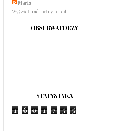
Maria
Wyświetl mój pełny profil
OBSERWATORZY
STATYSTYKA
1
6
0
1
7
5
5