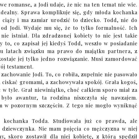
e romanse, a Jodi udaje, że nic na ten temat nie wie.
idealny. Sprawa komplikuje się, gdy młoda kochanka
 ciąży i ma zamiar urodzić to dziecko. Todd, nie do
 od Jodi. Wydaje mu się, że to tylko formalność. Ich
ie istniał. Dla zdradzonej kobiety to nie jest takie
by to, co zapisał jej kiedyś Todd, weszło w posiadanie
ylu latach związku ma prawo do majątku partnera, z
zostaje jej tylko jedno rozwiązanie. Musi zamordować
ój testament.
 zachowanie Jodi. To, co robiła, zupełnie nie pasowało
na ciskać gromami, a zachowywała spokój. Grała kogoś,
 w tyle. Grał niewiniątko, choć całkiem sporo miał za
było awantur, ta rodzina niszczyła się nawzajem.
m w pozornym szczęściu. Z tego nie mogło wyniknąć
, kochanka Todda. Studiowała już co prawda, ale
a dziewczynka. Nie mam pojęcia co mężczyzna w niej
y, skoro zostawił dla niej kobietę, z którą spędził