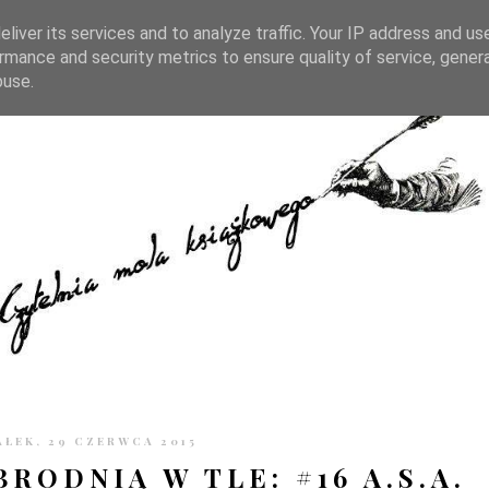
TRONIE
KONTAKT
CZYTELNIA PO GODZINACH
liver its services and to analyze traffic. Your IP address and us
rmance and security metrics to ensure quality of service, gene
buse.
ŁEK, 29 CZERWCA 2015
RODNIĄ W TLE: #16 A.S.A.