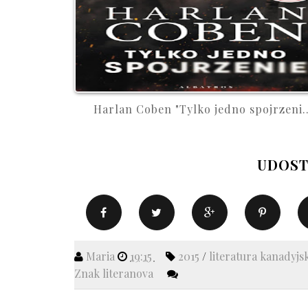
Harlan Coben "Tylko jedno spojrzeni..
UDOST
Maria
19:15
2015
/
literatura kanadyjs
Znak literanova