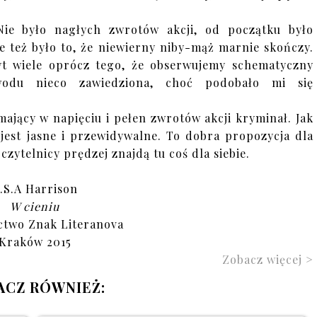
Nie było nagłych zwrotów akcji, od początku było
e też było to, że niewierny niby-mąż marnie skończy.
byt wiele oprócz tego, że obserwujemy schematyczny
odu nieco zawiedziona, choć podobało mi się
mający w napięciu i pełen zwrotów akcji kryminał. Jak
jest jasne i przewidywalne. To dobra propozycja dla
czytelnicy prędzej znajdą tu coś dla siebie.
.S.A Harrison
W cieniu
two Znak Literanova
Kraków 2015
Zobacz więcej >
ACZ RÓWNIEŻ: