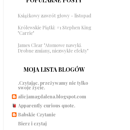
Książkowy zawrót głowy - listopad
Królewskie Piątki: #1 Stephen King
"Carrie"
James Clear "Atomowe nawyki.
Drobne zmiany, niezwykłe efekty"
MOJA LISTA BLOGÓW
.Czytając, przeżywamy nie tylko
swoje życie.
alicjamagdalena.blogspot.com
Apparently curious quote.
Babskie Czytanie
Bierz i czytaj