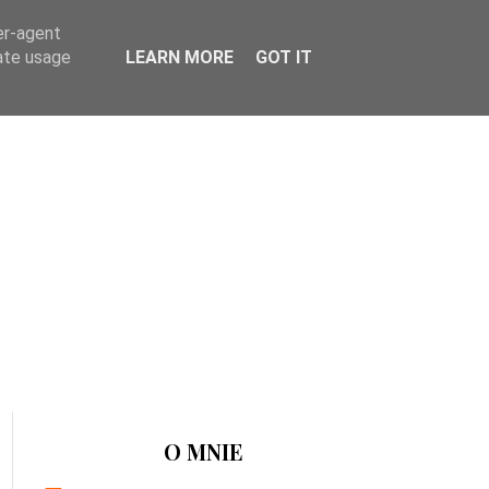
er-agent
rate usage
LEARN MORE
GOT IT
O MNIE