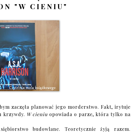
ON "W CIENIU"
ebym zaczęła planować jego morderstwo. Fakt, irytuje
u krzywdy.
W cieniu
opowiada o parze, która tylko na
iębiorstwo budowlane. Teoretycznie żyją razem.