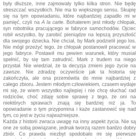
były dłuższe, inne zajmowały tylko kilka stron. Nie będę
streszczać wszystkich. Nie ma to większego sensu. Skupię
się na tym opowiadaniu, które najbardziej zapadło mi w
pamięć, czyli na
A la carte
. Bohaterem jest młody chłopak,
syn robotnika pracującego w fabryce samochodów. Ojciec
robił wszystko, by zarobić pieniądze na lepszą przyszłość
dla swojego dziecka. Nie chciał, by Mark podzielił jego los.
Nie mógł przeżyć tego, że chłopak postanowił pracować w
jego fabryce. Postawił mu pewien warunek, który musiał
spełnić, by się tam zatrudnić. Mark z trudem na niego
przystał. Nie wiedział, że ta decyzja zmieni jego życie na
zawsze. Nie zdradzę oczywiście jak ta historia się
zakończyła, ale ona przemówiła do mnie najbardziej z
całego zbioru. Jestem młodym człowiekiem, czasem wydaje
mi się, że wiem wszystko najlepiej i nie chcę słuchać rad
rodziców, choć zdaję sobie sprawę z tego, że oni na
niektórych sprawach znają się bardziej niż ja. To
opowiadanie o tym przypomina i każe zastanowić się nad
tym, co jest w życiu najważniejsze.
Każda z historii zwraca uwagę na inny aspekt życia. Nie są
one ze sobą powiązane, jednak tworzą razem bardzo dobry
zbiór. Co prawda niezbyt spodobało mi się pierwsze