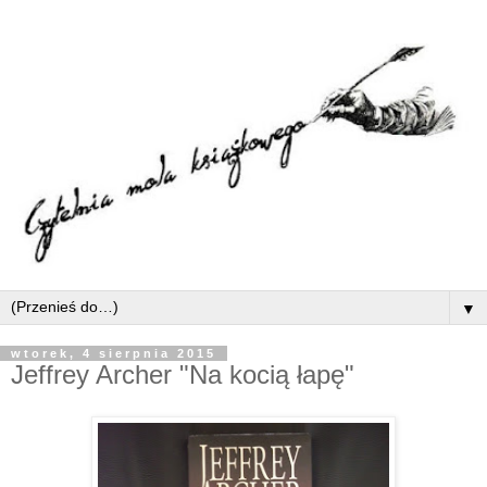
▼
wtorek, 4 sierpnia 2015
Jeffrey Archer "Na kocią łapę"