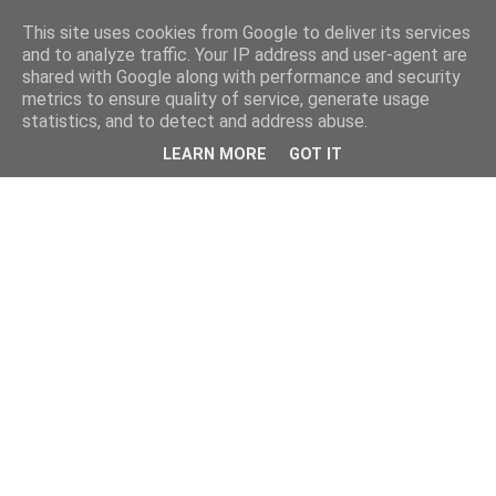
This site uses cookies from Google to deliver its services
and to analyze traffic. Your IP address and user-agent are
shared with Google along with performance and security
metrics to ensure quality of service, generate usage
statistics, and to detect and address abuse.
LEARN MORE
GOT IT