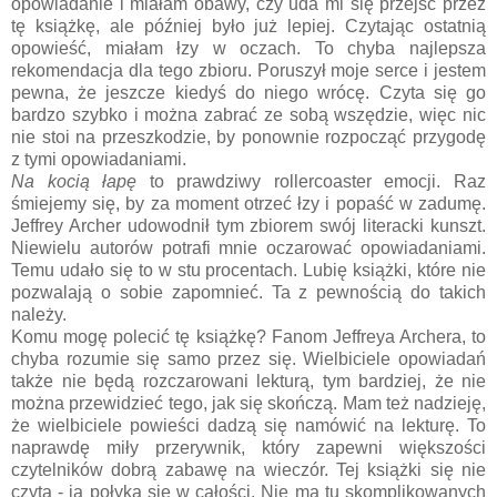
opowiadanie i miałam obawy, czy uda mi się przejść przez
tę książkę, ale później było już lepiej. Czytając ostatnią
opowieść, miałam łzy w oczach. To chyba najlepsza
rekomendacja dla tego zbioru. Poruszył moje serce i jestem
pewna, że jeszcze kiedyś do niego wrócę. Czyta się go
bardzo szybko i można zabrać ze sobą wszędzie, więc nic
nie stoi na przeszkodzie, by ponownie rozpocząć przygodę
z tymi opowiadaniami.
Na kocią łapę
to prawdziwy rollercoaster emocji. Raz
śmiejemy się, by za moment otrzeć łzy i popaść w zadumę.
Jeffrey Archer udowodnił tym zbiorem swój literacki kunszt.
Niewielu autorów potrafi mnie oczarować opowiadaniami.
Temu udało się to w stu procentach. Lubię książki, które nie
pozwalają o sobie zapomnieć. Ta z pewnością do takich
należy.
Komu mogę polecić tę książkę? Fanom Jeffreya Archera, to
chyba rozumie się samo przez się. Wielbiciele opowiadań
także nie będą rozczarowani lekturą, tym bardziej, że nie
można przewidzieć tego, jak się skończą. Mam też nadzieję,
że wielbiciele powieści dadzą się namówić na lekturę. To
naprawdę miły przerywnik, który zapewni większości
czytelników dobrą zabawę na wieczór. Tej książki się nie
czyta - ją połyka się w całości. Nie ma tu skomplikowanych