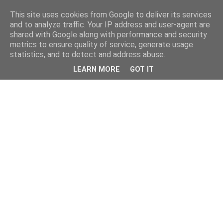
This site uses cookies from Google to deliver its services
and to analyze traffic. Your IP address and user-agent are
shared with Google along with performance and security
metrics to ensure quality of service, generate usage
statistics, and to detect and address abuse.
LEARN MORE
GOT IT