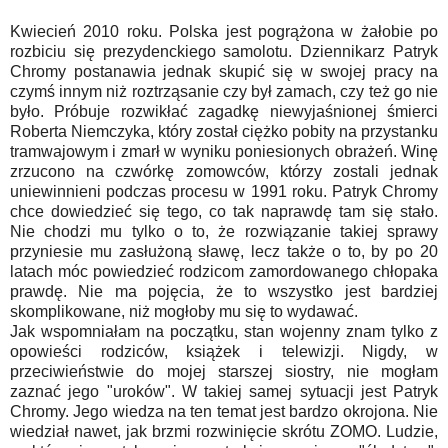
Kwiecień 2010 roku. Polska jest pogrążona w żałobie po
rozbiciu się prezydenckiego samolotu. Dziennikarz Patryk
Chromy postanawia jednak skupić się w swojej pracy na
czymś innym niż roztrząsanie czy był zamach, czy też go nie
było. Próbuje rozwikłać zagadkę niewyjaśnionej śmierci
Roberta Niemczyka, który został ciężko pobity na przystanku
tramwajowym i zmarł w wyniku poniesionych obrażeń. Winę
zrzucono na czwórkę zomowców, którzy zostali jednak
uniewinnieni podczas procesu w 1991 roku. Patryk Chromy
chce dowiedzieć się tego, co tak naprawdę tam się stało.
Nie chodzi mu tylko o to, że rozwiązanie takiej sprawy
przyniesie mu zasłużoną sławę, lecz także o to, by po 20
latach móc powiedzieć rodzicom zamordowanego chłopaka
prawdę. Nie ma pojęcia, że to wszystko jest bardziej
skomplikowane, niż mogłoby mu się to wydawać.
Jak wspomniałam na początku, stan wojenny znam tylko z
opowieści rodziców, książek i telewizji. Nigdy, w
przeciwieństwie do mojej starszej siostry, nie mogłam
zaznać jego "uroków". W takiej samej sytuacji jest Patryk
Chromy. Jego wiedza na ten temat jest bardzo okrojona. Nie
wiedział nawet, jak brzmi rozwinięcie skrótu ZOMO. Ludzie,