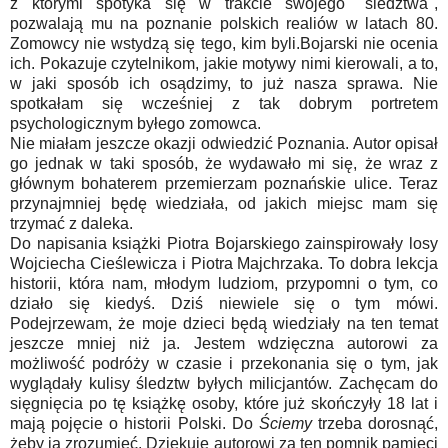
z którymi spotyka się w trakcie swojego "śledztwa",
pozwalają mu na poznanie polskich realiów w latach 80.
Zomowcy nie wstydzą się tego, kim byli.Bojarski nie ocenia
ich. Pokazuje czytelnikom, jakie motywy nimi kierowali, a to,
w jaki sposób ich osądzimy, to już nasza sprawa. Nie
spotkałam się wcześniej z tak dobrym portretem
psychologicznym byłego zomowca.
Nie miałam jeszcze okazji odwiedzić Poznania. Autor opisał
go jednak w taki sposób, że wydawało mi się, że wraz z
głównym bohaterem przemierzam poznańskie ulice. Teraz
przynajmniej będę wiedziała, od jakich miejsc mam się
trzymać z daleka.
Do napisania książki Piotra Bojarskiego zainspirowały losy
Wojciecha Cieślewicza i Piotra Majchrzaka. To dobra lekcja
historii, która nam, młodym ludziom, przypomni o tym, co
działo się kiedyś. Dziś niewiele się o tym mówi.
Podejrzewam, że moje dzieci będą wiedziały na ten temat
jeszcze mniej niż ja. Jestem wdzięczna autorowi za
możliwość podróży w czasie i przekonania się o tym, jak
wyglądały kulisy śledztw byłych milicjantów. Zachęcam do
sięgnięcia po tę książkę osoby, które już skończyły 18 lat i
mają pojęcie o historii Polski. Do
Ściemy
trzeba dorosnąć,
żeby ją zrozumieć. Dziękuję autorowi za ten pomnik pamięci