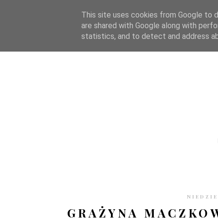
STRONA GŁÓWNA
WSPÓŁPRACA
RECENZJE
O S
This site uses cookies from Google to de
are shared with Google along with perfo
statistics, and to detect and address a
NIEDZIE
GRAŻYNA MĄCZKOW