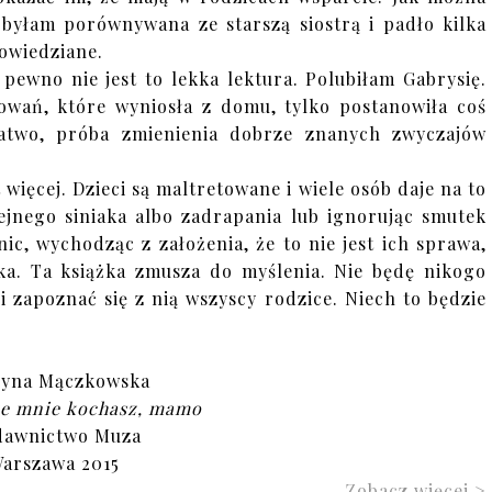
a byłam porównywana ze starszą siostrą i padło kilka
owiedziane.
 pewno nie jest to lekka lektura. Polubiłam Gabrysię.
howań, które wyniosła z domu, tylko postanowiła coś
łatwo, próba zmienienia dobrze znanych zwyczajów
st więcej. Dzieci są maltretowane i wiele osób daje na to
ejnego siniaka albo zadrapania lub ignorując smutek
nic, wychodząc z założenia, że to nie jest ich sprawa,
cka. Ta książka zmusza do myślenia. Nie będę nikogo
i zapoznać się z nią wszyscy rodzice. Niech to będzie
żyna Mączkowska
że mnie kochasz, mamo
awnictwo Muza
arszawa 2015
Zobacz więcej >