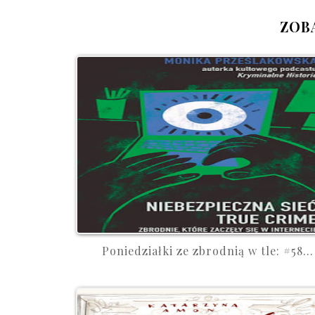
ZOB
Poniedziałki ze zbrodnią w tle: #58...