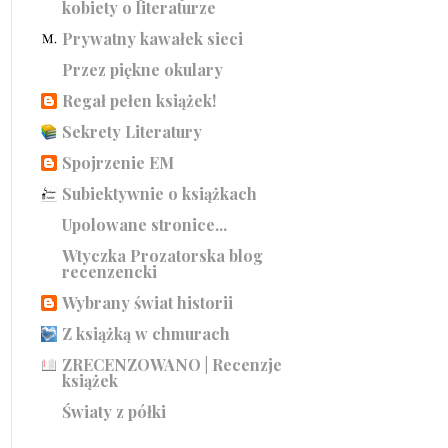
kobiety o literaturze
Prywatny kawałek sieci
Przez piękne okulary
Regał pełen książek!
Sekrety Literatury
Spojrzenie EM
Subiektywnie o książkach
Upolowane stronice...
Wtyczka Prozatorska blog
recenzencki
Wybrany świat historii
Z książką w chmurach
ZRECENZOWANO | Recenzje
książek
Światy z półki