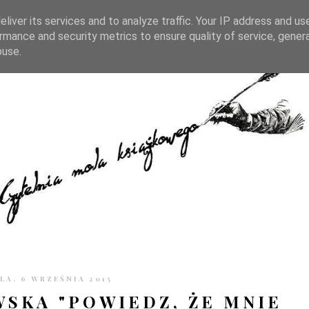
TRONIE
KONTAKT
CZYTELNIA PO GODZINACH
liver its services and to analyze traffic. Your IP address and us
rmance and security metrics to ensure quality of service, gene
buse.
LA, 6 WRZEŚNIA 2015
SKA "POWIEDZ, ŻE MNIE