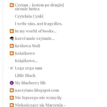
Czytam - jestem po drugiej
stronie lustra
Czytelnia Cynki
I write sins, not tragedies.
In my world of books...
Korci mnie czytanie...
Królowa Moli
Ksiażkowo
Książkowo...
Lego ergo sum
Little Black
My blueberry life
naczytane.blogspot.com
Nic lepszego nie wymyślę
Niekończące się Marzenia -