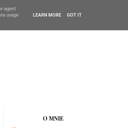
er-agent
rate usage
LEARN MORE
GOT IT
O MNIE