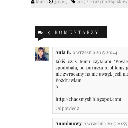
Maria
20:06
2015
/
Grażyna Mączkow
9 KOMENTARZY :
Ania B.
6 września 2015 20:44
Jakiś czas temu czytałam "Powi
spodobała, bo porusza problemy j
nie zwracamy na nie uwagi, jeśli n
Pozdrawiam
A.
http://chaosmysli.blogspot.com
Odpowiedz
Anonimowy
6 września 2015 20:55