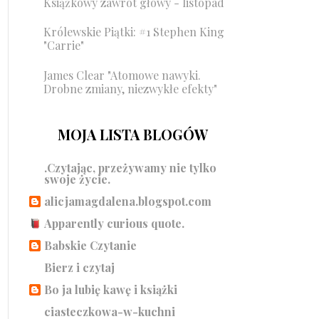
Książkowy zawrót głowy - listopad
Królewskie Piątki: #1 Stephen King
"Carrie"
James Clear "Atomowe nawyki.
Drobne zmiany, niezwykłe efekty"
MOJA LISTA BLOGÓW
.Czytając, przeżywamy nie tylko
swoje życie.
alicjamagdalena.blogspot.com
Apparently curious quote.
Babskie Czytanie
Bierz i czytaj
Bo ja lubię kawę i książki
ciasteczkowa-w-kuchni