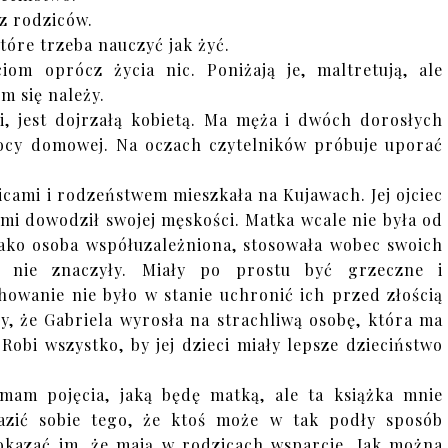
z rodziców.
tóre trzeba nauczyć jak żyć.
ciom oprócz życia nic. Poniżają je, maltretują, ale
m się należy.
i, jest dojrzałą kobietą. Ma męża i dwóch dorosłych
mocy domowej. Na oczach czytelników próbuje uporać
icami i rodzeństwem mieszkała na Kujawach. Jej ojciec
ami dowodził swojej męskości. Matka wcale nie była od
e jako osoba współuzależniona, stosowała wobec swoich
ic nie znaczyły. Miały po prostu być grzeczne i
owanie nie było w stanie uchronić ich przed złością
ły, że Gabriela wyrosła na strachliwą osobę, która ma
Robi wszystko, by jej dzieci miały lepsze dzieciństwo
mam pojęcia, jaką będę matką, ale ta książka mnie
azić sobie tego, że ktoś może w tak podły sposób
pokazać im, że mają w rodzicach wsparcie. Jak można