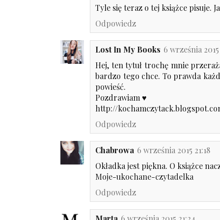
Tyle się teraz o tej książce pisuje
Odpowiedz
Lost In My Books
6 września 2015
Hej, ten tytuł trochę mnie przeraż
bardzo tego chce. To prawda każde
powieść.
Pozdrawiam ♥
http://kochamczytack.blogspot.c
Odpowiedz
Chabrowa
6 września 2015 21:18
Okładka jest piękna. O książce nac
Moje-ukochane-czytadelka
Odpowiedz
Marta
6 września 2015 21:24