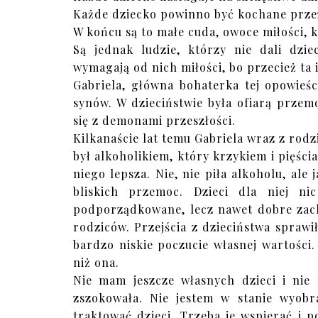
Każde dziecko powinno być kochane prze
W końcu są to małe cuda, owoce miłości, k
Są jednak ludzie, którzy nie dali dzie
wymagają od nich miłości, bo przecież ta i
Gabriela, główna bohaterka tej opowieśc
synów. W dzieciństwie była ofiarą prze
się z demonami przeszłości.
Kilkanaście lat temu Gabriela wraz z rodz
był alkoholikiem, który krzykiem i pięści
niego lepsza. Nie, nie piła alkoholu, al
bliskich przemoc. Dzieci dla niej n
podporządkowane, lecz nawet dobre zach
rodziców. Przejścia z dzieciństwa sprawi
bardzo niskie poczucie własnej wartości. 
niż ona.
Nie mam jeszcze własnych dzieci i nie 
zszokowała. Nie jestem w stanie wyobr
traktować dzieci. Trzeba je wspierać i 