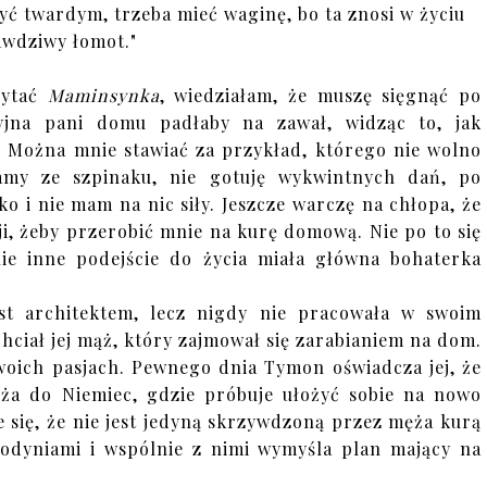
ę być twardym, trzeba mieć waginę, bo ta znosi w życiu
wdziwy łomot."
zytać
Maminsynka
, wiedziałam, że muszę sięgnąć po
yjna pani domu padłaby na zawał, widząc to, jak
 Można mnie stawiać za przykład, którego nie wolno
amy ze szpinaku, nie gotuję wykwintnych dań, po
o i nie mam na nic siły. Jeszcze warczę na chłopa, że
i, żeby przerobić mnie na kurę domową. Nie po to się
ie inne podejście do życia miała główna bohaterka
est architektem, lecz nigdy nie pracowała w swoim
hciał jej mąż, który zajmował się zarabianiem na dom.
woich pasjach. Pewnego dnia Tymon oświadcza jej, że
ża do Niemiec, gdzie próbuje ułożyć sobie na nowo
e się, że nie jest jedyną skrzywdzoną przez męża kurą
odyniami i wspólnie z nimi wymyśla plan mający na