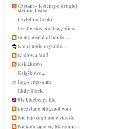
Czytam - jestem po drugiej
stronie lustra
Czytelnia Cynki
I write sins, not tragedies.
In my world of books...
Korci mnie czytanie...
Królowa Moli
Ksiażkowo
Książkowo...
Lego ergo sum
Little Black
My blueberry life
naczytane.blogspot.com
Nic lepszego nie wymyślę
Niekończące się Marzenia -