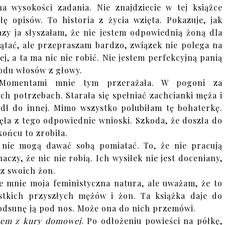
a wysokości zadania. Nie znajdziecie w tej książce
ę opisów. To historia z życia wzięta. Pokazuje, jak
razy ja słyszałam, że nie jestem odpowiednią żoną dla
ątać, ale przepraszam bardzo, związek nie polega na
j, a ta ma nic nie robić. Nie jestem perfekcyjną panią
odu włosów z głowy.
. Momentami mnie tym przerażała. W pogoni za
ch potrzebach. Starała się spełniać zachcianki męża i
edł do innej. Mimo wszystko polubiłam tę bohaterkę.
ęła z tego odpowiednie wnioski. Szkoda, że doszła do
końcu to zrobiła.
 nie mogą dawać sobą pomiatać. To, że nie pracują
czy, że nic nie robią. Ich wysiłek nie jest doceniany,
z swoich żon.
 mnie moja feministyczna natura, ale uważam, że to
tkich przyszłych mężów i żon. Ta książka daje do
odsunę ją pod nos. Może ona do nich przemówi.
łem z kury domowej
. Po odłożeniu powieści na półkę,