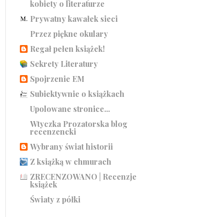
kobiety o literaturze
Prywatny kawałek sieci
Przez piękne okulary
Regał pełen książek!
Sekrety Literatury
Spojrzenie EM
Subiektywnie o książkach
Upolowane stronice...
Wtyczka Prozatorska blog
recenzencki
Wybrany świat historii
Z książką w chmurach
ZRECENZOWANO | Recenzje
książek
Światy z półki