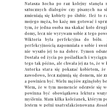
Natasza Socha po raz kolejny stanęła n
sztucznych dialogów czy pisanych na sił
zmieniają się kobiety po ślubie. Ileż to 
mojego męża, bo każę mu gotować i sprz
tym, że jedna osoba ma skakać koło drugie
domy, lecz nie wyrywam sobie z tego pow
Wiktoria była perfekcyjna do bólu
perfekcyjnością zapomniała o sobie i swoi
nie wyszło jej to na dobre. Tymon odsz
Dostała od życia po pośladkach i wyciągn
tego tak późno, ale chwała jej za to, że w 
Autorka stara się pokazać kobietom, że
zawodowo, lecz zajmują się domem, nie zna
a powinien być. Wielu mężów zginęłoby be
Wiem, że w tym momencie odezwie się we
powinna być obowiązkowa lektura wszys
myślenia. Mam kilka koleżanek, którym p
Jestem w pełni usatysfakcjonowana
Roso