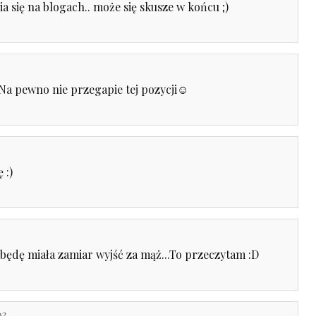
a się na blogach.. może się skusze w końcu ;)
Na pewno nie przegapie tej pozycji☺
 :)
k będę miała zamiar wyjść za mąż...To przeczytam :D
03