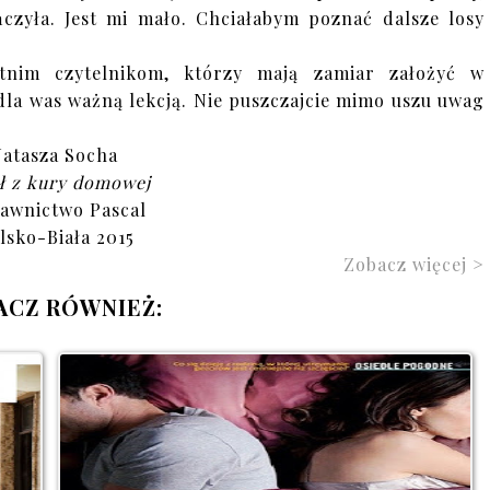
ńczyła. Jest mi mało. Chciałabym poznać dalsze losy
etnim czytelnikom, którzy mają zamiar założyć w
 dla was ważną lekcją. Nie puszczajcie mimo uszu uwag
atasza Socha
ł z kury domowej
awnictwo Pascal
lsko-Biała 2015
Zobacz więcej >
ACZ RÓWNIEŻ: