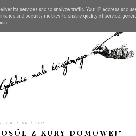
TRONIE
KONTAKT
CZYTELNIA PO GODZINACH
liver its services and to analyze traffic. Your IP address and us
rmance and security metrics to ensure quality of service, gene
buse.
K, 4 WRZEŚNIA 2015
ROSÓŁ Z KURY DOMOWEJ"