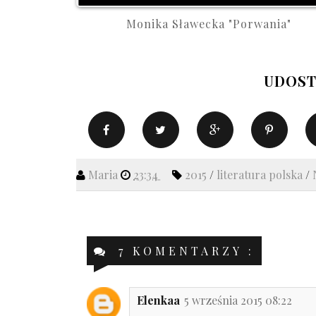
Monika Sławecka "Porwania"
UDOST
Maria
23:34
2015
/
literatura polska
/
7 KOMENTARZY :
Elenkaa
5 września 2015 08:22