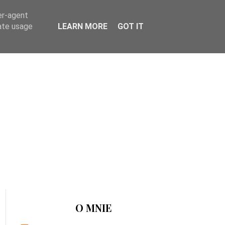
er-agent
rate usage
LEARN MORE
GOT IT
O MNIE