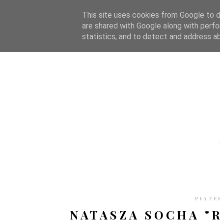
STRONA GŁÓWNA
WSPÓŁPRACA
RECENZJE
O S
This site uses cookies from Google to de
are shared with Google along with perfo
statistics, and to detect and address a
PIĄTE
NATASZA SOCHA "