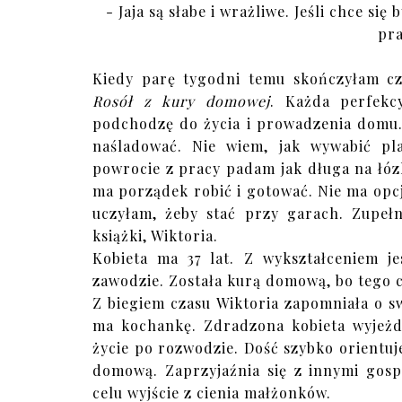
- Jaja są słabe i wrażliwe. Jeśli chce si
pra
Kiedy parę tygodni temu skończyłam c
Rosół z kury domowej
. Każda perfekc
podchodzę do życia i prowadzenia domu.
naśladować. Nie wiem, jak wywabić pl
powrocie z pracy padam jak długa na łózk
ma porządek robić i gotować. Nie ma opcj
uczyłam, żeby stać przy garach. Zupełn
książki, Wiktoria.
Kobieta ma 37 lat. Z wykształceniem j
zawodzie. Została kurą domową, bo tego c
Z biegiem czasu Wiktoria zapomniała o s
ma kochankę. Zdradzona kobieta wyjeżd
życie po rozwodzie. Dość szybko orientuj
domową. Zaprzyjaźnia się z innymi gosp
celu wyjście z cienia małżonków.