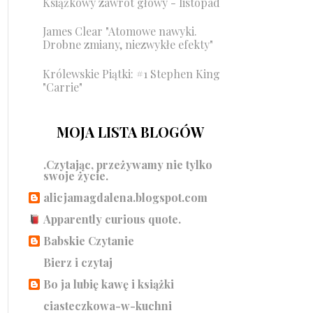
Książkowy zawrót głowy - listopad
James Clear "Atomowe nawyki.
Drobne zmiany, niezwykłe efekty"
Królewskie Piątki: #1 Stephen King
"Carrie"
MOJA LISTA BLOGÓW
.Czytając, przeżywamy nie tylko
swoje życie.
alicjamagdalena.blogspot.com
Apparently curious quote.
Babskie Czytanie
Bierz i czytaj
Bo ja lubię kawę i książki
ciasteczkowa-w-kuchni