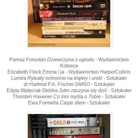
Parnaz Foroutan
Dziewczyna z ogrodu
- Wydawnictwo
Kobiece
Elizabeth Flock
Emma i ja
- Wydawnictwo HarperCollins
Lumira
Rytuały ochronne na klątwy i uroki
- Sztukater
dr Hartmut P.A. Fischer
DMSO
- Sztukater
Edyta Walęciak-Skórka
Jutro zaczyna się dziś
- Sztukater
Thorsten Havener
Co inni myślą o Tobie
- Sztukater
Ewa Formella
Carpe diem
- Sztukater