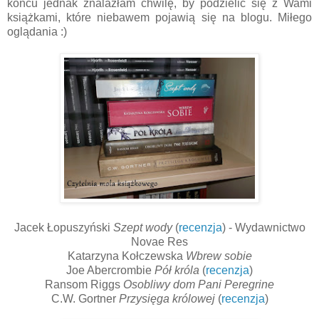
końcu jednak znalazłam chwilę, by podzielić się z Wami
książkami, które niebawem pojawią się na blogu. Miłego
oglądania :)
Jacek Łopuszyński
Szept wody
(
recenzja
) - Wydawnictwo
Novae Res
Katarzyna Kołczewska
Wbrew sobie
Joe Abercrombie
Pół króla
(
recenzja
)
Ransom Riggs
Osobliwy dom Pani Peregrine
C.W. Gortner
Przysięga królowej
(
recenzja
)