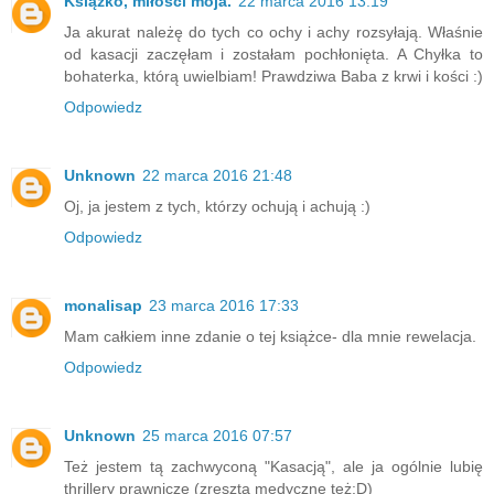
Książko, miłości moja.
22 marca 2016 13:19
Ja akurat należę do tych co ochy i achy rozsyłają. Właśnie
od kasacji zaczęłam i zostałam pochłonięta. A Chyłka to
bohaterka, którą uwielbiam! Prawdziwa Baba z krwi i kości :)
Odpowiedz
Unknown
22 marca 2016 21:48
Oj, ja jestem z tych, którzy ochują i achują :)
Odpowiedz
monalisap
23 marca 2016 17:33
Mam całkiem inne zdanie o tej książce- dla mnie rewelacja.
Odpowiedz
Unknown
25 marca 2016 07:57
Też jestem tą zachwyconą "Kasacją", ale ja ogólnie lubię
thrillery prawnicze (zresztą medyczne też:D)