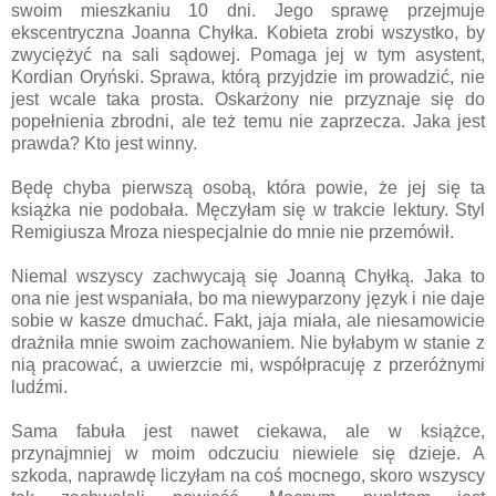
swoim mieszkaniu 10 dni. Jego sprawę przejmuje
ekscentryczna Joanna Chyłka. Kobieta zrobi wszystko, by
zwyciężyć na sali sądowej. Pomaga jej w tym asystent,
Kordian Oryński. Sprawa, którą przyjdzie im prowadzić, nie
jest wcale taka prosta. Oskarżony nie przyznaje się do
popełnienia zbrodni, ale też temu nie zaprzecza. Jaka jest
prawda? Kto jest winny.
Będę chyba pierwszą osobą, która powie, że jej się ta
książka nie podobała. Męczyłam się w trakcie lektury. Styl
Remigiusza Mroza niespecjalnie do mnie nie przemówił.
Niemal wszyscy zachwycają się Joanną Chyłką. Jaka to
ona nie jest wspaniała, bo ma niewyparzony język i nie daje
sobie w kasze dmuchać. Fakt, jaja miała, ale niesamowicie
drażniła mnie swoim zachowaniem. Nie byłabym w stanie z
nią pracować, a uwierzcie mi, współpracuję z przeróżnymi
ludźmi.
Sama fabuła jest nawet ciekawa, ale w książce,
przynajmniej w moim odczuciu niewiele się dzieje. A
szkoda, naprawdę liczyłam na coś mocnego, skoro wszyscy