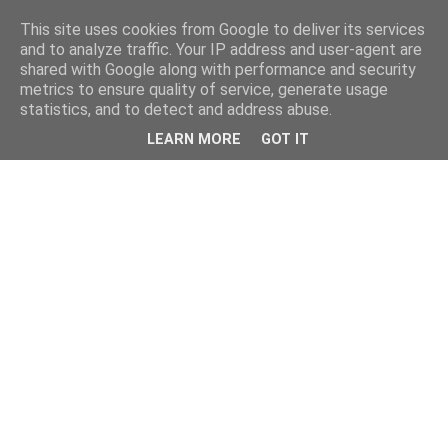
This site uses cookies from Google to deliver its services
and to analyze traffic. Your IP address and user-agent are
shared with Google along with performance and security
metrics to ensure quality of service, generate usage
statistics, and to detect and address abuse.
LEARN MORE
GOT IT