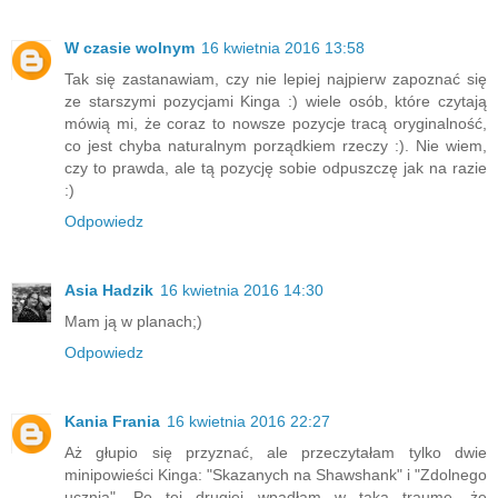
W czasie wolnym
16 kwietnia 2016 13:58
Tak się zastanawiam, czy nie lepiej najpierw zapoznać się
ze starszymi pozycjami Kinga :) wiele osób, które czytają
mówią mi, że coraz to nowsze pozycje tracą oryginalność,
co jest chyba naturalnym porządkiem rzeczy :). Nie wiem,
czy to prawda, ale tą pozycję sobie odpuszczę jak na razie
:)
Odpowiedz
Asia Hadzik
16 kwietnia 2016 14:30
Mam ją w planach;)
Odpowiedz
Kania Frania
16 kwietnia 2016 22:27
Aż głupio się przyznać, ale przeczytałam tylko dwie
minipowieści Kinga: "Skazanych na Shawshank" i "Zdolnego
ucznia". Po tej drugiej wpadłam w taką traumę, że