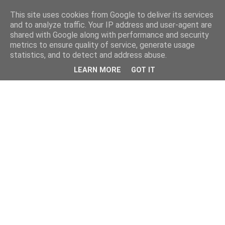
This site uses cookies from Google to deliver its services
and to analyze traffic. Your IP address and user-agent are
shared with Google along with performance and security
metrics to ensure quality of service, generate usage
statistics, and to detect and address abuse.
LEARN MORE
GOT IT