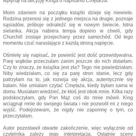
wpłynął na decyzję Kinga o napisaniu
Cmętarza
.
Moim zdaniem na początku książki dzieje się niewiele.
Rodzina przenosi się z jednego miejsca na drugie, poznaje
sąsiadów, próbuje odnaleźć się w nowym świecie. Istna
sielanka. Akcja nabiera tempa dopiero w chwili, gdy
Churchill zostaje przejechany przez samochód. Od tego
momentu czuć narastające z każdą stroną napięcie.
Ośmielę się napisać, że powieść jest dość przewidywalna.
Parę wątków przeczułam zanim jeszcze do nich dotarłam.
Czy to znaczy, że książka jest zła? Tego nie powiedziałam.
Niby wiedziałam, co się za parę stron stanie, lecz gdy
patrzyłam na to, jak rozwija się akcja, autentycznie się
bałam. Nie umiałam czytać
Cmętaża
, kiedy byłam sama w
domu. Musiałam wiedzieć, że ktoś jest obok mnie. Kilka razy
podskoczyłam, gdy Pan Mąż coś do mnie mówił. King
wciągnął mnie do swojego świata i nie pozwolił mi z niego
wyjść. Podejrzewam, że nigdy nie zapomnę o tym, co
przeczytałam.
Autor pozostawił otwarte zakończenie, więc wyłącznie od
czytelnika zależy jego interpretacja. Ostatnie sceny