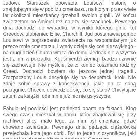
Judowi. Staruszek opowiada Louisowi historię o
znajdującym się w pobliżu cmentarzu, na którym przez wiele
lat okoliczni mieszkańcy grzebali swoich pupili. W końcu
zwierzętom po śmierci też należy się szacunek. Pewnego
dnia dochodzi do wypadku, w wyniku którego ginie kot
Creedów, ulubieniec Ellie, Churchill. Jud postanawia pomóc
Louisowi w pogrzebaniu zwierzęcia na wspomnianym już
przeze mnie cmentarzu. I wtedy dzieje się coś niezwykłego -
na drugi dzień Church wraca do domu. Jednak nie wszystko
jest z nim w porządku. Kot śmierdzi ziemią i bardzo dziwnie
się zachowuje. Nie myślcie, że to koniec koszmaru rodziny
Creed. Dochodzi bowiem do jeszcze jednej tragedii.
Zrozpaczony Louis decyduje się na desperacki krok. Nie
zdaje sobie sprawy z konsekwencji, jakie on za sobą
pociągnie. Chcecie dowiedzieć się, co się stało? Chwytajcie
zatem za książki, ode mnie już nic nie usłyszycie.
Fabuła tej powieści jest poniekąd oparta na faktach. King
swego czasu mieszkał w domu, który znajdował się przy
ruchliwej ulicy, mało tego, za nim był cmentarz, gdzie
chowano zwierzęta. Pewnego dnia pędząca ciężarówka
przejechała kota jego córki. Był to jeden z czynników, jaki