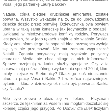
Vosa i jego partnerkę Laurę Bakker?
Natalia, córka biednej gruzińskiej emigrantki, zostaje
porwana. Wszystko wskazuje na to, że do uprowadzenia
dziecka doszło przez pomyłkę. Dziewczynka była bowiem
ubrana w taką samą kurteczkę jak jedynaczka z bogatej i
uwikłanej w międzynarodowe konflikty rodziny. Porywacz
jest pewien, że w jego rękach znajduje się właśnie Saskia.
Kiedy Vos informuje go, że popełnił błąd, przestępca wydaje
się tym nie przejmować. Nie ma zamiaru wypuszczać
Natalii. Żądania porywaczy mają wyraźnie polityczny
charakter. Media nie chcą nikogo o nich informować.
Sprawę przejmują w końcu służby specjalne. Czy z tą
sprawą mają coś wspólnego wydarzenia sprzed 20 lat, które
miały miejsce w Srebrenicy? Dlaczego ktoś nieustannie
utrudnia pracę Vosa i Bakker? I w końcu najważniejsze
pytanie – która z dziewczynek miała być porwana: Saskia
czy Natalia?
Miło było znowu znaleźć się w Holandii. Przyznam
szczerze, że tęskniłam za Vosem i nie mogłam doczekać się
kolejnej części jego przygód. Po
Domku dla lalek
liczyłam