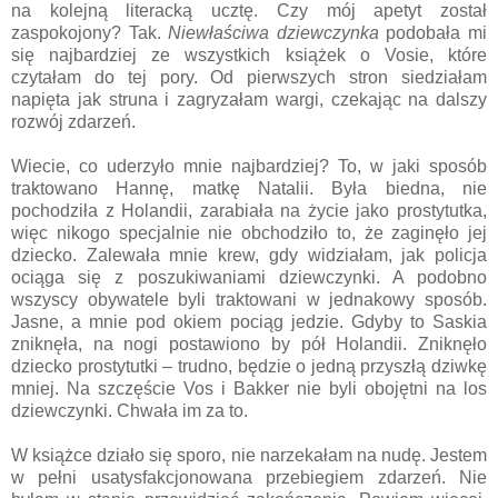
na kolejną literacką ucztę. Czy mój apetyt został
zaspokojony? Tak.
Niewłaściwa dziewczynka
podobała mi
się najbardziej ze wszystkich książek o Vosie, które
czytałam do tej pory. Od pierwszych stron siedziałam
napięta jak struna i zagryzałam wargi, czekając na dalszy
rozwój zdarzeń.
Wiecie, co uderzyło mnie najbardziej? To, w jaki sposób
traktowano Hannę, matkę Natalii. Była biedna, nie
pochodziła z Holandii, zarabiała na życie jako prostytutka,
więc nikogo specjalnie nie obchodziło to, że zaginęło jej
dziecko. Zalewała mnie krew, gdy widziałam, jak policja
ociąga się z poszukiwaniami dziewczynki. A podobno
wszyscy obywatele byli traktowani w jednakowy sposób.
Jasne, a mnie pod okiem pociąg jedzie. Gdyby to Saskia
zniknęła, na nogi postawiono by pół Holandii. Zniknęło
dziecko prostytutki – trudno, będzie o jedną przyszłą dziwkę
mniej. Na szczęście Vos i Bakker nie byli obojętni na los
dziewczynki. Chwała im za to.
W książce działo się sporo, nie narzekałam na nudę. Jestem
w pełni usatysfakcjonowana przebiegiem zdarzeń. Nie