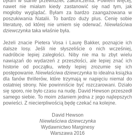
byłam w stanie przewidzieć zakończenia. Powiem więcej,
nawet nie miałam kiedy zastanowić się nad tym, jak
mogłoby wyglądać. Byłam za bardzo zaangażowana w
poszukiwania Natalii. To bardzo duży plus. Cenię sobie
literaturę, od której nie umiem się oderwać.
Niewłaściwa
dziewczynka
taka właśnie była.
Jeżeli znacie Pietera Vosa i Laurę Bakker, poznajcie ich
dalsze losy. Jeśli nie słyszeliście o nich wcześniej,
nadróbcie lepiej zaległości. Niby nie ma tu zbyt wielu
nawiązań do wydarzeń z przeszłości, ale lepiej znać ich
historie od początku, wtedy lepiej zrozumie się ich
postępowanie.
Niewłaściwa dziewczynka
to idealna książka
dla fanów thrillerów, które trzymają w napięciu niemal do
ostatniej strony. Nie powinniście być rozczarowani. Działo
się sporo, nie było czasu na nudę. David Hewson przeszedł
samego siebie. To moim zdaniem jedna z jego najlepszych
powieści. Z niecierpliwością będę czekać na kolejne.
David Hewson
Niewłaściwa dziewczynka
Wydawnictwo Marginesy
Warszawa 2016