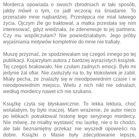
Morderca opowiada o swoich zbrodniach w taki sposób,
jakby mówił o tym, co jadł wczoraj na śniadanie. To
przerażało mnie najbardziej. Przestępca nie miał łatwego
życia. Ojczym źle go traktował, a matka przestała się nim
interesować, gdyż wiedziała, że zdenerwuje to jej partnera.
Czy mu współczułam? Nie powiedziałabym. Jego próby
wyjaśniania motywów kompletnie do mnie nie trafiały.
Muszę przyznać, że spodziewałam się czegoś innego po tej
publikacji. Kojarzyłam autora z bardziej wyrazistych książek.
Tej czegoś brakowało. Nie czułam żadnych emocji. Było mi
jedynie żal ofiar. Nie zasłużyły na to, by ktokolwiek je zabił.
Miały pecha, że znalazły się w nieodpowiednim czasie i w
nieodpowiednim miejscu. Wielu z nich nikt nie odnalazł,
według mordercy nawet ich nie szukano.
Książkę czyta się błyskawicznie. To lekka lektura, choć
wolałabym, by było inaczej. Mam wrażenie, że autor nieco
po łebkach potraktował historię tego seryjnego mordercy.
Nie mówię, że miałby wystawić mu laurkę, nie o to chodzi,
ale taki beznamiętny przekaz nie wyszedł opowieści na
dobre. Książki o Masie były zdecydowanie lepsze,