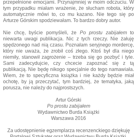
przepełnione emocjami. Przynajmniej w moim odczuciu. W
tym przypadku miałam wrażenie, że słucham robota, który
automatycznie mówi to, co mu kazano. Nie tego się po
Arturze Górskim spodziewałam. To bardzo dobry autor.
Nie chcę, byście pomyśleli, że
Po prostu zabijałem
to
niewarta uwagi publikacja. Nic z tych rzeczy. Nie żałuję
spędzonego nad nią czasu. Poznałam seryjnego mordercę,
który nie uważa, że zrobił coś złego. Ktoś był dla niego
niemiły, stanowił zagrożenie – trzeba się go pozbyć i tyle.
Sami zadecydujcie, czy chcecie zapoznać się z tą
publikacją. Nie będę nikogo specjalnie do tego namawiała.
Wiem, że to specyficzna książka i nie każdy będzie miał
ochotę, by ją przeczytać, tym bardziej, że tematyka, jaką
porusza, nie należy do najprostszych.
Artur Górski
Po prostu zabijałem
Wydawnictwo Burda Książki
Warszawa 2016
Za udostępnienie egzemplarza recenzenckiego dziękuję
Portalowi Sztukater oraz Wydawnictwu Burda Książki.