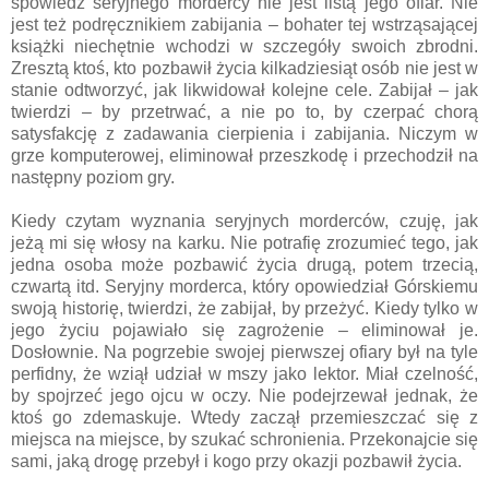
spowiedź seryjnego mordercy nie jest listą jego ofiar. Nie
jest też podręcznikiem zabijania – bohater tej wstrząsającej
książki niechętnie wchodzi w szczegóły swoich zbrodni.
Zresztą ktoś, kto pozbawił życia kilkadziesiąt osób nie jest w
stanie odtworzyć, jak likwidował kolejne cele. Zabijał – jak
twierdzi – by przetrwać, a nie po to, by czerpać chorą
satysfakcję z zadawania cierpienia i zabijania. Niczym w
grze komputerowej, eliminował przeszkodę i przechodził na
następny poziom gry.
Kiedy czytam wyznania seryjnych morderców, czuję, jak
jeżą mi się włosy na karku. Nie potrafię zrozumieć tego, jak
jedna osoba może pozbawić życia drugą, potem trzecią,
czwartą itd. Seryjny morderca, który opowiedział Górskiemu
swoją historię, twierdzi, że zabijał, by przeżyć. Kiedy tylko w
jego życiu pojawiało się zagrożenie – eliminował je.
Dosłownie. Na pogrzebie swojej pierwszej ofiary był na tyle
perfidny, że wziął udział w mszy jako lektor. Miał czelność,
by spojrzeć jego ojcu w oczy. Nie podejrzewał jednak, że
ktoś go zdemaskuje. Wtedy zaczął przemieszczać się z
miejsca na miejsce, by szukać schronienia. Przekonajcie się
sami, jaką drogę przebył i kogo przy okazji pozbawił życia.