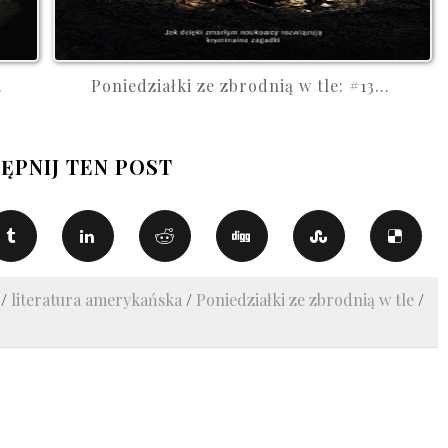
.
Poniedziałki ze zbrodnią w tle: #13...
ĘPNIJ TEN POST
f
/
literatura amerykańska
/
Poniedziałki ze zbrodnią w tle
/