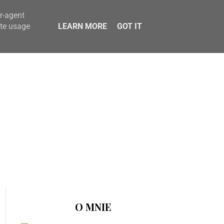
er-agent
ate usage
LEARN MORE
GOT IT
O MNIE