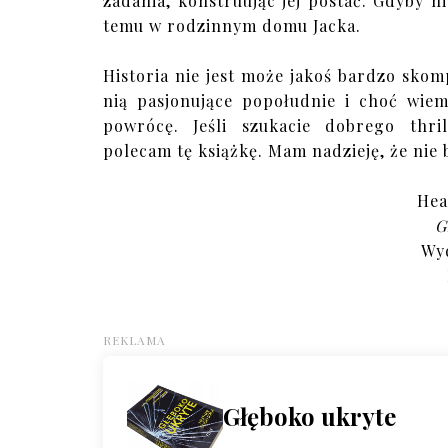
zadania, konstruując jej postać. Gdyby nie
temu w rodzinnym domu Jacka.
Historia nie jest może jakoś bardzo sko
nią pasjonujące popołudnie i choć wiem,
powrócę. Jeśli szukacie dobrego thri
polecam tę książkę. Mam nadzieję, że nie 
Hea
G
Wyd