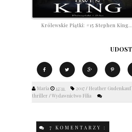
Królewskie Piątki: #15 Stephen King..
UDOST
Maria
12:11
2017
/
Heather Gudenkau
thriller
/
Wydawnictwo Filia
7 KOMENTARZY :