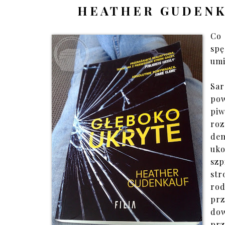
HEATHER GUDENK
Co 
spę
umi
Sar
pow
pi
roz
dem
uko
szp
str
rod
prz
dow
prz