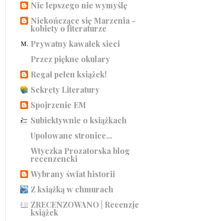
Nic lepszego nie wymyślę
Niekończące się Marzenia -
kobiety o literaturze
Prywatny kawałek sieci
Przez piękne okulary
Regał pełen książek!
Sekrety Literatury
Spojrzenie EM
Subiektywnie o książkach
Upolowane stronice...
Wtyczka Prozatorska blog
recenzencki
Wybrany świat historii
Z książką w chmurach
ZRECENZOWANO | Recenzje
książek