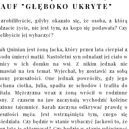
AUF "GŁĘBOKO UKRYTE"
zrobilibyście, gdyby okazało się, że osoba, z którą
dzacie życie, nie jest tym, za kogo się podawała? Czy
elibyście jej wybaczyć?
ah Quinian jest żoną Jacka, który przez lata cierpiał z
odu śmierci matki. Nastoletni syn odnalazł jej ciało w
wnicy w ich domku na wsi. Z nikim jednak nie
mawiał na ten temat. Wyjechał, by zostawić za sobą
ony przeszłości. One jednak powróciły, gdy jego
chana ciotka, Julia, spadła ze schodów i trafiła do
itala. Mężczyzna wraz z żoną wrócił w rodzinne
ony. Z czasem na jaw zaczynają wychodzić kolejne
zinne tajemnice. Sarah zaczyna odkrywać prawdę o
eszłości męża. Jest wstrząśnięta tym, czego się
iedziała. Czy będzie w stanie wybaczyć Jackowi to, że
ez lata ją okłamywał? Czy będzie w stanie udźwignąć