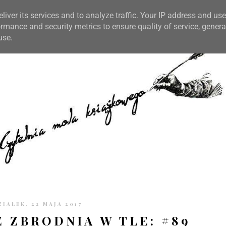
TRONIE
KONTAKT
CZYTELNIA PO GODZINACH
liver its services and to analyze traffic. Your IP address and us
rmance and security metrics to ensure quality of service, gener
use.
IAŁEK, 22 MAJA 2017
E ZBRODNIĄ W TLE: #89