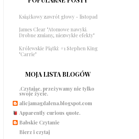
Książkowy zawrót głowy - listopad
James Clear "Atomowe nawyki.
Drobne zmiany, niezwykłe efekty"
Królewskie Piątki: #1 Stephen King
"Carrie"
MOJA LISTA BLOGÓW
.Czytając, przeżywamy nie tylko
swoje życie.
alicjamagdalena.blogspot.com
Apparently curious quote.
Babskie Czytanie
Bierz i czytaj