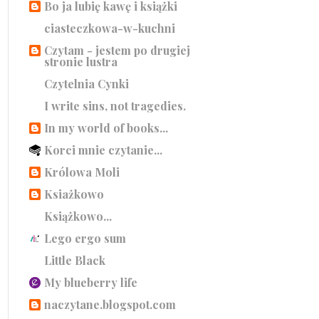
Bo ja lubię kawę i książki
ciasteczkowa-w-kuchni
Czytam - jestem po drugiej
stronie lustra
Czytelnia Cynki
I write sins, not tragedies.
In my world of books...
Korci mnie czytanie...
Królowa Moli
Ksiażkowo
Książkowo...
Lego ergo sum
Little Black
My blueberry life
naczytane.blogspot.com