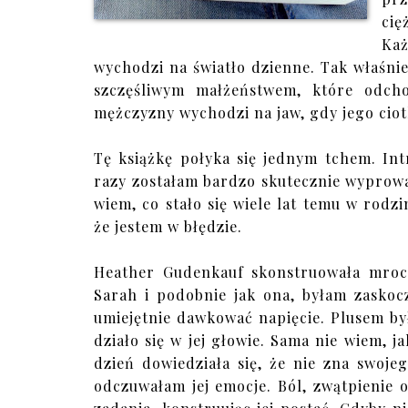
cię
Każ
wychodzi na światło dzienne. Tak właśnie
szczęśliwym małżeństwem, które odcho
mężczyzny wychodzi na jaw, gdy jego cio
Tę książkę połyka się jednym tchem. Int
razy zostałam bardzo skutecznie wyprowa
wiem, co stało się wiele lat temu w rod
że jestem w błędzie.
Heather Gudenkauf skonstruowała mroc
Sarah i podobnie jak ona, byłam zaskoc
umiejętnie dawkować napięcie. Plusem było
działo się w jej głowie. Sama nie wiem, j
dzień dowiedziała się, że nie zna swoj
odczuwałam jej emocje. Ból, zwątpienie 