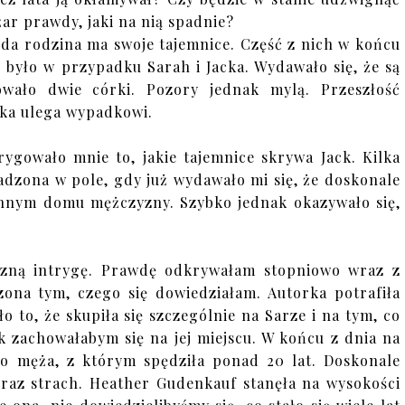
żar prawdy, jaki na nią spadnie?
da rodzina ma swoje tajemnice. Część z nich w końcu
 było w przypadku Sarah i Jacka. Wydawało się, że są
wało dwie córki. Pozory jednak mylą. Przeszłość
tka ulega wypadkowi.
rygowało mnie to, jakie tajemnice skrywa Jack. Kilka
dzona w pole, gdy już wydawało mi się, że doskonale
zinnym domu mężczyzny. Szybko jednak okazywało się,
zną intrygę. Prawdę odkrywałam stopniowo wraz z
zona tym, czego się dowiedziałam. Autorka potrafiła
 to, że skupiła się szczególnie na Sarze i na tym, co
ak zachowałabym się na jej miejscu. W końcu z dnia na
ego męża, z którym spędziła ponad 20 lat. Doskonale
oraz strach. Heather Gudenkauf stanęła na wysokości