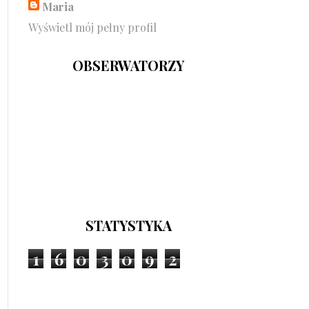
Maria
Wyświetl mój pełny profil
OBSERWATORZY
STATYSTYKA
1
6
0
3
0
9
2