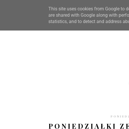
STRONA GŁÓWNA
WSPÓŁPRACA
RECENZJE
O S
This site uses cookies from Google to de
are shared with Google along with perfo
statistics, and to detect and address ab
PONIEDZ
PONIEDZIAŁKI Z