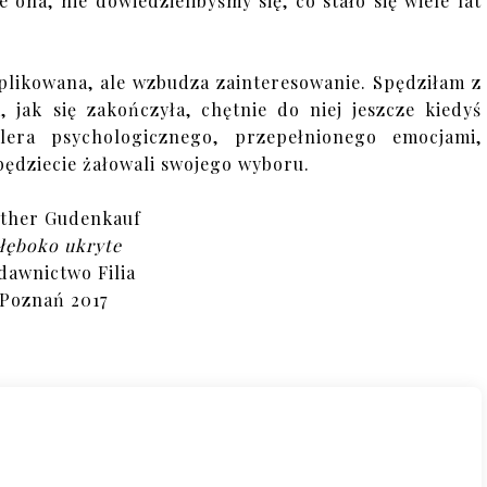
 ona, nie dowiedzielibyśmy się, co stało się wiele lat
mplikowana, ale wzbudza zainteresowanie. Spędziłam z
 jak się zakończyła, chętnie do niej jeszcze kiedyś
llera psychologicznego, przepełnionego emocjami,
będziecie żałowali swojego wyboru.
ther Gudenkauf
łęboko ukryte
awnictwo Filia
Poznań 2017