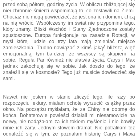
przed sobą półtorej godziny życia. W obliczu zbliżającej się
nieuchronnie śmierci wspominają to, co zostawili na Ziemi.
Chociaż nie mogą powiedzieć, że jest ona ich domem, chcą
na nią wrócić. Współczesny im świat nie przypomina tego,
który znamy. Bliski Wschód i Stany Zjednoczone zostały
spustoszone. Europa funkcjonuje na zasadzie Rotacji, w
myśl której ludzie co trzy lata mają zmieniać miejsce
zamieszkania. Trudno nawiązać z kimś jakąś bliższą więź
emocjonalną, tym bardziej, że wszyscy są skupieni na
sobie. Reguła Par również nie ułatwia życia. Carys i Max
jednak zakochują się w sobie. Jak doszło do tego, że
znaleźli się w kosmosie? Tego już musicie dowiedzieć się
sami.
Nawet nie jestem w stanie zliczyć tego, ile razy po
rozpoczęciu lektury, miałam ochotę wyrzucić książkę przez
okno. Na początku myślałam, że za Chiny nie dobrnę do
końca. Bohaterowie powieści działali mi niesamowicie na
nerwy, nie nadążałam za ich tokiem myślenia i nie bawiły
mnie ich żarty. Jednym słowem dramat. Nie potrafiłam też
odnaleźć się w tym, że poznałam historię Carys i Maxa