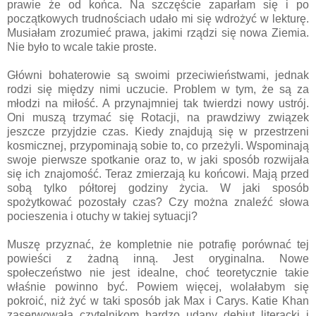
prawie że od końca. Na szczęście zaparłam się i po
początkowych trudnościach udało mi się wdrożyć w lekturę.
Musiałam zrozumieć prawa, jakimi rządzi się nowa Ziemia.
Nie było to wcale takie proste.
Główni bohaterowie są swoimi przeciwieństwami, jednak
rodzi się między nimi uczucie. Problem w tym, że są za
młodzi na miłość. A przynajmniej tak twierdzi nowy ustrój.
Oni muszą trzymać się Rotacji, na prawdziwy związek
jeszcze przyjdzie czas. Kiedy znajdują się w przestrzeni
kosmicznej, przypominają sobie to, co przeżyli. Wspominają
swoje pierwsze spotkanie oraz to, w jaki sposób rozwijała
się ich znajomość. Teraz zmierzają ku końcowi. Mają przed
sobą tylko półtorej godziny życia. W jaki sposób
spożytkować pozostały czas? Czy można znaleźć słowa
pocieszenia i otuchy w takiej sytuacji?
Muszę przyznać, że kompletnie nie potrafię porównać tej
powieści z żadną inną. Jest oryginalna. Nowe
społeczeństwo nie jest idealne, choć teoretycznie takie
właśnie powinno być. Powiem więcej, wolałabym się
pokroić, niż żyć w taki sposób jak Max i Carys. Katie Khan
zaserwowała czytelnikom bardzo udany debiut literacki i