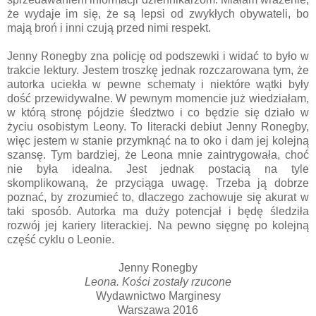
że wydaje im się, że są lepsi od zwykłych obywateli, bo
mają broń i inni czują przed nimi respekt.
Jenny Ronegby zna policję od podszewki i widać to było w
trakcie lektury. Jestem troszkę jednak rozczarowana tym, że
autorka uciekła w pewne schematy i niektóre wątki były
dość przewidywalne. W pewnym momencie już wiedziałam,
w którą stronę pójdzie śledztwo i co będzie się działo w
życiu osobistym Leony. To literacki debiut Jenny Ronegby,
więc jestem w stanie przymknąć na to oko i dam jej kolejną
szansę. Tym bardziej, że Leona mnie zaintrygowała, choć
nie była idealna. Jest jednak postacią na tyle
skomplikowaną, że przyciąga uwagę. Trzeba ją dobrze
poznać, by zrozumieć to, dlaczego zachowuje się akurat w
taki sposób. Autorka ma duży potencjał i będę śledziła
rozwój jej kariery literackiej. Na pewno sięgnę po kolejną
część cyklu o Leonie.
Jenny Ronegby
Leona. Kości zostały rzucone
Wydawnictwo Marginesy
Warszawa 2016