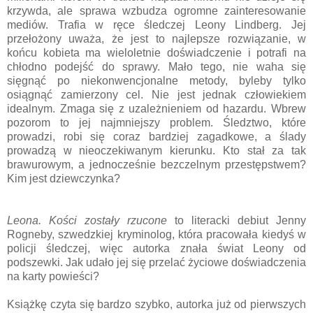
krzywda, ale sprawa wzbudza ogromne zainteresowanie
mediów. Trafia w ręce śledczej Leony Lindberg. Jej
przełożony uważa, że jest to najlepsze rozwiązanie, w
końcu kobieta ma wieloletnie doświadczenie i potrafi na
chłodno podejść do sprawy. Mało tego, nie waha się
sięgnąć po niekonwencjonalne metody, byleby tylko
osiągnąć zamierzony cel. Nie jest jednak człowiekiem
idealnym. Zmaga się z uzależnieniem od hazardu. Wbrew
pozorom to jej najmniejszy problem. Śledztwo, które
prowadzi, robi się coraz bardziej zagadkowe, a ślady
prowadzą w nieoczekiwanym kierunku. Kto stał za tak
brawurowym, a jednocześnie bezczelnym przestępstwem?
Kim jest dziewczynka?
Leona. Kości zostały rzucone
to literacki debiut Jenny
Rogneby, szwedzkiej kryminolog, która pracowała kiedyś w
policji śledczej, więc autorka znała świat Leony od
podszewki. Jak udało jej się przelać życiowe doświadczenia
na karty powieści?
Książkę czyta się bardzo szybko, autorka już od pierwszych