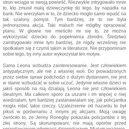
stron wciąga w swoją powieść. Niezwykle intrygowało mnie
to, kto zmusił małą dziewczynkę do tego, by napadła na
bank. Nie wierzyłam w to, że dziecko mogło samo wpaść na
tak szalony pomysł. Tym bardziej, że to nie była
jednorazowa akcja. Taki maluch nie mógłby opracować
planu. W głowie nie mieściło mi się to, że można
wykorzystać dziecko do popełnienia zbrodni. Śledztwo
zaintrygowało mnie tym bardziej, że nigdy wcześniej nie
spotkałam się z czymś takim w literaturze. Nie przypominam
sobie tego, by inny autor wykorzystał ten motyw.
Sama Leona wzbudza zainteresowanie. Jest człowiekiem
antypatycznym, ale nie z własnej woli. Do prowadzonych
przez siebie spraw podchodzi z dużym dystansem, nie jest
w stanie wzbudzać w sobie uczuć. Jedynie własne dzieci w
jakiś sposób na nią działają. Leona nie jest człowiekiem
idealnym. Ma całkiem sporo za uszami i im więcej o niej
wiedziałam, tym bardziej zastanawiałam się, jak policjantka
mogła robić takie rzeczy. Uzależnienie od hazardu to był
pikuś w porównaniu z innymi jej akcjami. Moją uwagę
zwróciło to, że Jenny Ronegby pokazała policjantów z tej
złej strony. Są skorumpowani, nie mają oporów przed
sprzedawaniem informacji dziennikarzom. Miałam wrażenie,