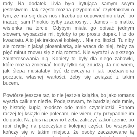
rady. Na dodatek Livia była irytująca samym swym
jestestwem. Jak często można przypominać czytelnikowi o
tym, że ma się duży nos i trzeba go odpowiednio ukryć, bo
inaczej sam Pinokio byłby zazdrosny… James – o matko,
wisienka na torcie. Gdybym miała go opisać jednym
słowem, wybaczcie mi, byłoby to po prostu dupek. I to do
kwadratu. A to jak traktował kobiety… Nie no, litości. Tu niby
się rozstał z jakąś piosenkarką, ale wraca do niej, żeby za
pięć minut znowu się z nią rozstać. Nie wyrażał większego
zainteresowania nią. Kobiety to były dla niego zabawki,
które można zmieniać, kiedy tylko się znudzą. Ja nie wiem,
jak ślepa musiałaby być dziewczyna i jak pozbawiona
poczucia własnej wartości, żeby się związać z takim
bucem.
Powtórzę jeszcze raz, to nie jest zła książka, bo jako romans
wyszła całkiem nieźle. Podejrzewam, że bardziej ode mnie,
tę historię kupią młodsze ode mnie czytelniczki. Panom
raczej tej książki nie polecam, nie wiem, czy przypadnie im
do gustu. Na plus na pewno trzeba zaliczyć zakończenie, bo
robi chętkę na przeczytanie kolejnej części, bo wszystko
kończy się w takim miejscu, że osoby zaczarowane tą