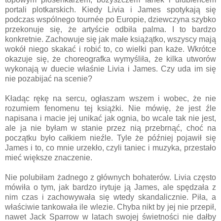
portali plotkarskich. Kiedy Livia i James spotykają się
podczas wspólnego tournée po Europie, dziewczyna szybko
przekonuje się, że artyście odbiła palma. I to bardzo
konkretnie. Zachowuje się jak małe książątko, wszyscy mają
wokół niego skakać i robić to, co wielki pan każe. Wkrótce
okazuje się, że choreografka wymyśliła, że kilka utworów
wykonają w duecie właśnie Livia i James. Czy uda im się
nie pozabijać na scenie?
Kładąc rękę na sercu, ogłaszam wszem i wobec, że nie
rozumiem fenomenu tej książki. Nie mówię, że jest źle
napisana i macie jej unikać jak ognia, bo wcale tak nie jest,
ale ja nie byłam w stanie przez nią przebrnąć, choć na
początku było całkiem nieźle. Tyle że później pojawił się
James i to, co mnie urzekło, czyli taniec i muzyka, przestało
mieć większe znaczenie.
Nie polubiłam żadnego z głównych bohaterów. Livia często
mówiła o tym, jak bardzo irytuje ją James, ale spędzała z
nim czas i zachowywała się wtedy skandalicznie. Piła, a
właściwie tankowała ile wlezie. Chyba nikt by jej nie przepił,
nawet Jack Sparrow w latach swojej świetności nie dałby