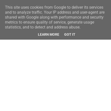
This site uses cookies from Google to deliver its services
and to analyze traffic. Your IP address and user-agent are
shared with Google along with performance and security
metrics to ensure quality of service, generate usage
statistics, and to detect and address abuse.
LEARN MORE
GOT IT