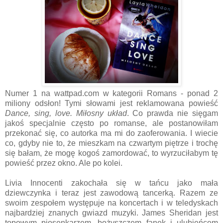
Numer 1 na wattpad.com w kategorii Romans - ponad 2
miliony odsłon! Tymi słowami jest reklamowana powieść
Dance, sing, love. Miłosny układ
. Co prawda nie sięgam
jakoś specjalnie często po romanse, ale postanowiłam
przekonać się, co autorka ma mi do zaoferowania. I wiecie
co, gdyby nie to, że mieszkam na czwartym piętrze i trochę
się bałam, że mogę kogoś zamordować, to wyrzuciłabym tę
powieść przez okno. Ale po kolei.
Livia Innocenti zakochała się w tańcu jako mała
dziewczynka i teraz jest zawodową tancerką. Razem ze
swoim zespołem występuje na koncertach i w teledyskach
najbardziej znanych gwiazd muzyki. James Sheridan jest
topowym piosenkarzem, bożyszczem fanek i ulubieńcem