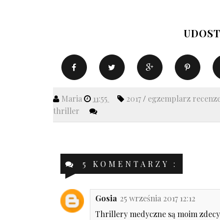
UDOST
Maria
11:55
2017
/
egzemplarz recenz
thriller
5 KOMENTARZY :
Gosia
25 września 2017 12:12
Thrillery medyczne są moim zdecy