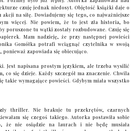
bi. Później było już lepiej. Autorka zapanowała nad
kturze czuję jednak niedosyt. Objętość książki daje o
akcji na siłę. Dowiadujemy się tego, co najważniejsze
bym więcej. Nie powiem, że to jest zła historia, bo
yby poruszone tu wątki zostały rozbudowane. Czuję się
 papierek. Mam nadzieję, że przy następnej powieści
onika Gomółka potrafi wciągnąć czytelnika w swoją
rę, ponieważ zapowiada się obiecująco.
ki. Jest napisana prostym językiem, ale trzeba wysilić
m, co się dzieje. Każdy szczegół ma znaczenie. Chwila
bię takie wymagające powieści. Gdybym miała wszystko
zły thriller. Nie brakuje tu przekrętów, czarnych
iewałam się czegoś takiego. Autorka postawiła sobie
, że nie osiądzie na laurach i nie będę musiała