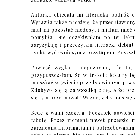
Autorka obiecała mi literacką podróż o
Wyraziła także nadzieję, że przedstawiony
miał mi pozostać niedosyt i miałam mieć 
pomyliła. Nie oczekiwałam po tej lekt
zaryzykuję i przeczytam literacki debiu
rynku wydawniczym z przytupem. Przyszła,
Powieść wygląda niepozornie, ale to,
przypuszczałam, że w trakcie lektury bę
mieszkać w świecie przedstawionym przez
Zdobywa się ją za wszelką cenę. A że p
się tym przejmował? Ważne, żeby hajs się 
Będę z wami szczera. Początek powieśc
fabułę. Przez moment nawet przeszło m
zarzucona informacjami i potrzebowałam 