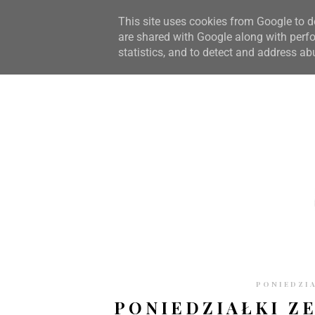
STRONA GŁÓWNA
WSPÓŁPRACA
RECENZJE
O S
This site uses cookies from Google to de
are shared with Google along with perfo
statistics, and to detect and address ab
PONIEDZIA
PONIEDZIAŁKI ZE