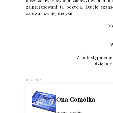
odszczekiwać swoich zachwytów nad nią
zainteresowani tą pozycją. Dajcie szan
żałowali swojej decyzji.
M
W
Za udostępnienie
dziękuję