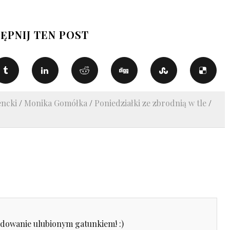
ĘPNIJ TEN POST
encki
/
Monika Gomółka
/
Poniedziałki ze zbrodnią w tle
/
dowanie ulubionym gatunkiem! :)