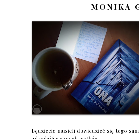
MONIKA 
będziecie musieli dowiedzieć się tego sam
zdradzić ważnych wątków.