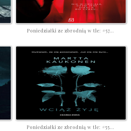
Poniedziałki ze zbrodnią w tle: #57...
Poniedziałki ze zbrodnią w tle: #55...