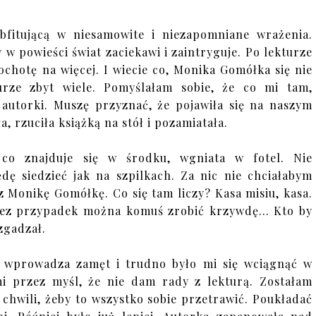
bfitującą w niesamowite i niezapomniane wrażenia.
 w powieści świat zaciekawi i zaintryguje. Po lekturze
ochotę na więcej. I wiecie co, Monika Gomółka się nie
urze zbyt wiele. Pomyślałam sobie, że co mi tam,
t autorki. Muszę przyznać, że pojawiła się na naszym
 rzuciła książką na stół i pozamiatała.
 co znajduje się w środku, wgniata w fotel. Nie
dę siedzieć jak na szpilkach. Za nic nie chciałabym
 Monikę Gomółkę. Co się tam liczy? Kasa misiu, kasa.
rzez przypadek można komuś zrobić krzywdę… Kto by
zgadzał.
i wprowadza zamęt i trudno było mi się wciągnąć w
i przez myśl, że nie dam rady z lekturą. Zostałam
chwili, żeby to wszystko sobie przetrawić. Poukładać