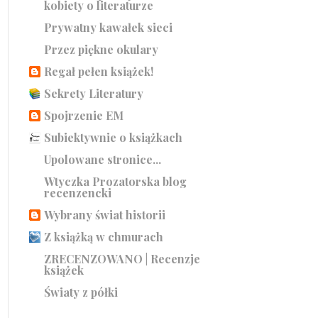
kobiety o literaturze
Prywatny kawałek sieci
Przez piękne okulary
Regał pełen książek!
Sekrety Literatury
Spojrzenie EM
Subiektywnie o książkach
Upolowane stronice...
Wtyczka Prozatorska blog
recenzencki
Wybrany świat historii
Z książką w chmurach
ZRECENZOWANO | Recenzje
książek
Światy z półki