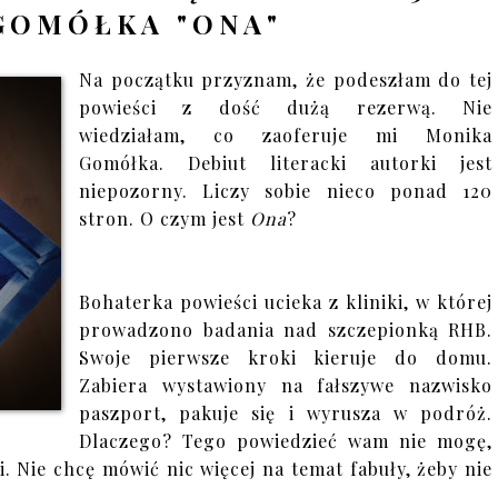
GOMÓŁKA "ONA"
Na początku przyznam, że podeszłam do tej
powieści z dość dużą rezerwą. Nie
wiedziałam, co zaoferuje mi Monika
Gomółka. Debiut literacki autorki jest
niepozorny. Liczy sobie nieco ponad 120
stron. O czym jest
Ona
?
Bohaterka powieści ucieka z kliniki, w której
prowadzono badania nad szczepionką RHB.
Swoje pierwsze kroki kieruje do domu.
Zabiera wystawiony na fałszywe nazwisko
paszport, pakuje się i wyrusza w podróż.
Dlaczego? Tego powiedzieć wam nie mogę,
i. Nie chcę mówić nic więcej na temat fabuły, żeby nie