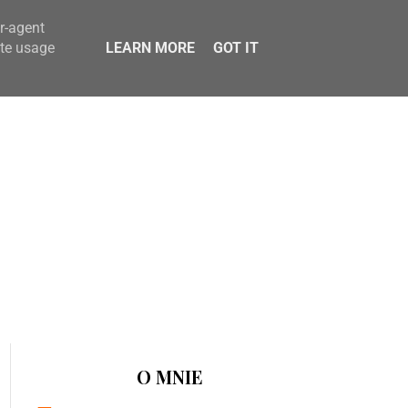
er-agent
ate usage
LEARN MORE
GOT IT
O MNIE