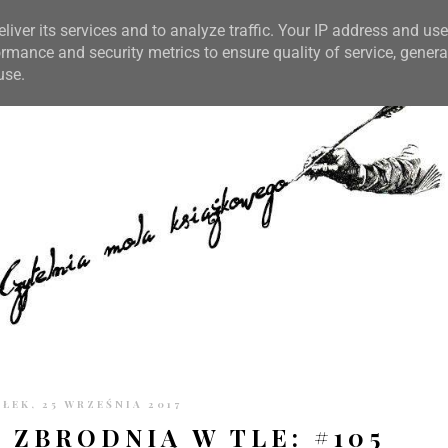
TRONIE
KONTAKT
CZYTELNIA PO GODZINACH
liver its services and to analyze traffic. Your IP address and us
rmance and security metrics to ensure quality of service, gener
use.
ŁEK, 25 WRZEŚNIA 2017
 ZBRODNIĄ W TLE: #105