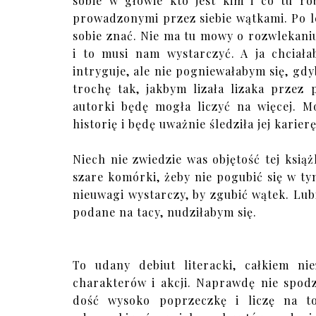
sobie w głowie kto jest kim i co tu ro
prowadzonymi przez siebie wątkami. Po le
sobie znać. Nie ma tu mowy o rozwlekaniu 
i to musi nam wystarczyć. A ja chciała
intryguje, ale nie pogniewałabym się, gd
trochę tak, jakbym lizała lizaka przez
autorki będę mogła liczyć na więcej. M
historię i będę uważnie śledziła jej karie
Niech nie zwiedzie was objętość tej książ
szare komórki, żeby nie pogubić się w ty
nieuwagi wystarczy, by zgubić wątek. Lu
podane na tacy, nudziłabym się.
To udany debiut literacki, całkiem nie
charakterów i akcji. Naprawdę nie spodz
dość wysoko poprzeczkę i liczę na to