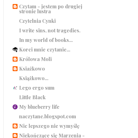
Czytam - jestem po drugiej
stronie lustra
Czytelnia Cynki
I write sins, not tragedies.
In my world of books...
Korci mnie czytanie...
Królowa Moli
Ksiażkowo
Książkowo...
Lego ergo sum
Little Black
My blueberry life
naczytane.blogspot.com
Nic lepszego nie wymyślę
Niekończące się Marzenia -