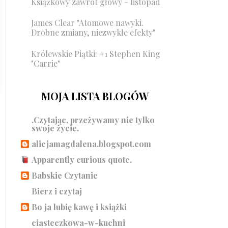
Książkowy zawrót głowy - listopad
James Clear "Atomowe nawyki.
Drobne zmiany, niezwykłe efekty"
Królewskie Piątki: #1 Stephen King
"Carrie"
MOJA LISTA BLOGÓW
.Czytając, przeżywamy nie tylko
swoje życie.
alicjamagdalena.blogspot.com
Apparently curious quote.
Babskie Czytanie
Bierz i czytaj
Bo ja lubię kawę i książki
ciasteczkowa-w-kuchni