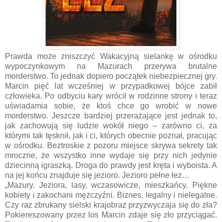
Prawda może zniszczyć Wakacyjną sielankę w ośrodku
wypoczynkowym na Mazurach przerywa brutalne
morderstwo. To jednak dopiero początek niebezpiecznej gry.
Marcin pięć lat wcześniej w przypadkowej bójce zabił
człowieka. Po odbyciu kary wrócił w rodzinne strony i teraz
uświadamia sobie, że ktoś chce go wrobić w nowe
morderstwo. Jeszcze bardziej przerażające jest jednak to,
jak zachowują się ludzie wokół niego – zarówno ci, za
którymi tak tęsknił, jak i ci, których obecnie poznał, pracując
w ośrodku. Beztroskie z pozoru miejsce skrywa sekrety tak
mroczne, że wszystko inne wydaje się przy nich jedynie
dziecinną igraszką. Droga do prawdy jest kręta i wyboista. A
na jej końcu znajduje się jezioro. Jezioro pełne łez…
„Mazury. Jeziora, lasy, wczasowicze, mieszkańcy. Piękne
kobiety i zakochani mężczyźni. Biznes, legalny i nielegalne.
Czy raz zbrukany sielski krajobraz przyzwyczaja się do zła?
Pokiereszowany przez los Marcin zdaje się zło przyciągać.