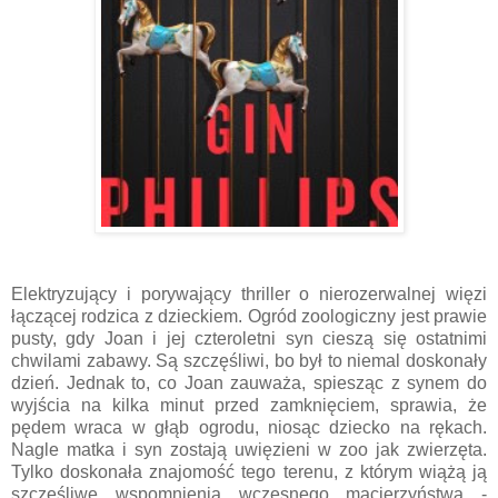
Elektryzujący i porywający thriller o nierozerwalnej więzi
łączącej rodzica z dzieckiem. Ogród zoologiczny jest prawie
pusty, gdy Joan i jej czteroletni syn cieszą się ostatnimi
chwilami zabawy. Są szczęśliwi, bo był to niemal doskonały
dzień. Jednak to, co Joan zauważa, spiesząc z synem do
wyjścia na kilka minut przed zamknięciem, sprawia, że
pędem wraca w głąb ogrodu, niosąc dziecko na rękach.
Nagle matka i syn zostają uwięzieni w zoo jak zwierzęta.
Tylko doskonała znajomość tego terenu, z którym wiążą ją
szczęśliwe wspomnienia wczesnego macierzyństwa -