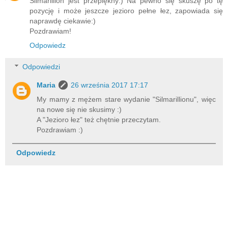
Silmarillion jest przepiękny:) Na pewno się skuszę po tę
pozycję i może jeszcze jezioro pełne łez, zapowiada się
naprawdę ciekawie:)
Pozdrawiam!
Odpowiedz
Odpowiedzi
Maria
26 września 2017 17:17
My mamy z mężem stare wydanie "Silmarillionu", więc
na nowe się nie skusimy :)
A "Jezioro łez" też chętnie przeczytam.
Pozdrawiam :)
Odpowiedz