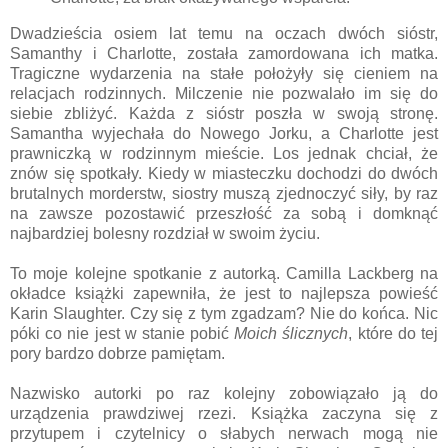
Dwadzieścia osiem lat temu na oczach dwóch sióstr,
Samanthy i Charlotte, została zamordowana ich matka.
Tragiczne wydarzenia na stałe położyły się cieniem na
relacjach rodzinnych. Milczenie nie pozwalało im się do
siebie zbliżyć. Każda z sióstr poszła w swoją stronę.
Samantha wyjechała do Nowego Jorku, a Charlotte jest
prawniczką w rodzinnym mieście. Los jednak chciał, że
znów się spotkały. Kiedy w miasteczku dochodzi do dwóch
brutalnych morderstw, siostry muszą zjednoczyć siły, by raz
na zawsze pozostawić przeszłość za sobą i domknąć
najbardziej bolesny rozdział w swoim życiu.
To moje kolejne spotkanie z autorką. Camilla Lackberg na
okładce książki zapewniła, że jest to najlepsza powieść
Karin Slaughter. Czy się z tym zgadzam? Nie do końca. Nic
póki co nie jest w stanie pobić
Moich ślicznych
, które do tej
pory bardzo dobrze pamiętam.
Nazwisko autorki po raz kolejny zobowiązało ją do
urządzenia prawdziwej rzezi. Książka zaczyna się z
przytupem i czytelnicy o słabych nerwach mogą nie