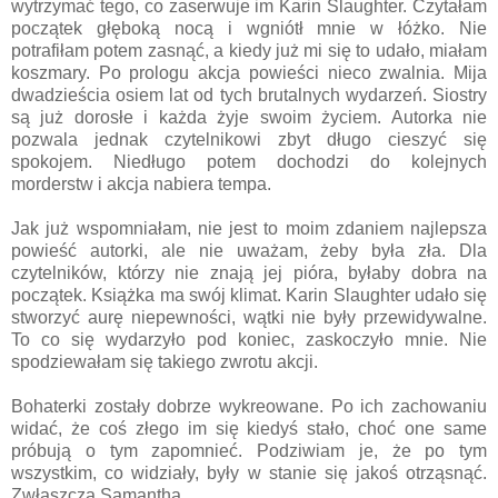
wytrzymać tego, co zaserwuje im Karin Slaughter. Czytałam
początek głęboką nocą i wgniótł mnie w łóżko. Nie
potrafiłam potem zasnąć, a kiedy już mi się to udało, miałam
koszmary. Po prologu akcja powieści nieco zwalnia. Mija
dwadzieścia osiem lat od tych brutalnych wydarzeń. Siostry
są już dorosłe i każda żyje swoim życiem. Autorka nie
pozwala jednak czytelnikowi zbyt długo cieszyć się
spokojem. Niedługo potem dochodzi do kolejnych
morderstw i akcja nabiera tempa.
Jak już wspomniałam, nie jest to moim zdaniem najlepsza
powieść autorki, ale nie uważam, żeby była zła. Dla
czytelników, którzy nie znają jej pióra, byłaby dobra na
początek. Książka ma swój klimat. Karin Slaughter udało się
stworzyć aurę niepewności, wątki nie były przewidywalne.
To co się wydarzyło pod koniec, zaskoczyło mnie. Nie
spodziewałam się takiego zwrotu akcji.
Bohaterki zostały dobrze wykreowane. Po ich zachowaniu
widać, że coś złego im się kiedyś stało, choć one same
próbują o tym zapomnieć. Podziwiam je, że po tym
wszystkim, co widziały, były w stanie się jakoś otrząsnąć.
Zwłaszcza Samantha.