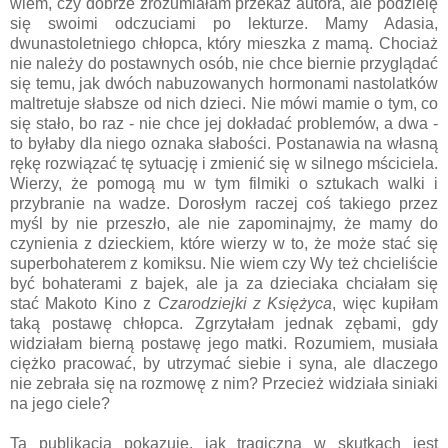
wiem, czy dobrze zrozumiałam przekaz autora, ale podzielę
się swoimi odczuciami po lekturze. Mamy Adasia,
dwunastoletniego chłopca, który mieszka z mamą. Chociaż
nie należy do postawnych osób, nie chce biernie przyglądać
się temu, jak dwóch nabuzowanych hormonami nastolatków
maltretuje słabsze od nich dzieci. Nie mówi mamie o tym, co
się stało, bo raz - nie chce jej dokładać problemów, a dwa -
to byłaby dla niego oznaka słabości. Postanawia na własną
rękę rozwiązać tę sytuację i zmienić się w silnego mściciela.
Wierzy, że pomogą mu w tym filmiki o sztukach walki i
przybranie na wadze. Dorosłym raczej coś takiego przez
myśl by nie przeszło, ale nie zapominajmy, że mamy do
czynienia z dzieckiem, które wierzy w to, że może stać się
superbohaterem z komiksu. Nie wiem czy Wy też chcieliście
być bohaterami z bajek, ale ja za dzieciaka chciałam się
stać Makoto Kino z
Czarodziejki z Księżyca
, więc kupiłam
taką postawę chłopca. Zgrzytałam jednak zębami, gdy
widziałam bierną postawę jego matki. Rozumiem, musiała
ciężko pracować, by utrzymać siebie i syna, ale dlaczego
nie zebrała się na rozmowę z nim? Przecież widziała siniaki
na jego ciele?
Ta publikacja pokazuje, jak tragiczna w skutkach jest