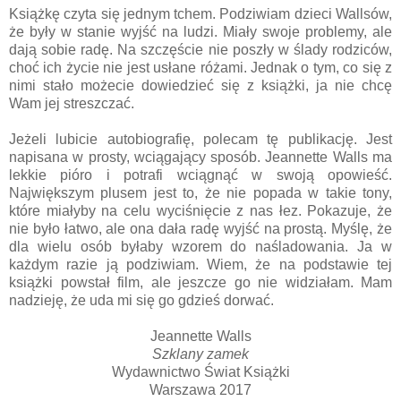
Książkę czyta się jednym tchem. Podziwiam dzieci Wallsów,
że były w stanie wyjść na ludzi. Miały swoje problemy, ale
dają sobie radę. Na szczęście nie poszły w ślady rodziców,
choć ich życie nie jest usłane różami. Jednak o tym, co się z
nimi stało możecie dowiedzieć się z książki, ja nie chcę
Wam jej streszczać.
Jeżeli lubicie autobiografię, polecam tę publikację. Jest
napisana w prosty, wciągający sposób. Jeannette Walls ma
lekkie pióro i potrafi wciągnąć w swoją opowieść.
Największym plusem jest to, że nie popada w takie tony,
które miałyby na celu wyciśnięcie z nas łez. Pokazuje, że
nie było łatwo, ale ona dała radę wyjść na prostą. Myślę, że
dla wielu osób byłaby wzorem do naśladowania. Ja w
każdym razie ją podziwiam. Wiem, że na podstawie tej
książki powstał film, ale jeszcze go nie widziałam. Mam
nadzieję, że uda mi się go gdzieś dorwać.
Jeannette Walls
Szklany zamek
Wydawnictwo Świat Książki
Warszawa 2017