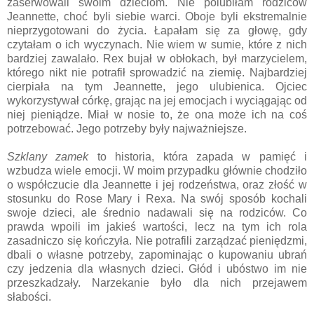
zaserwowali swoim dzieciom. Nie polubiłam rodziców
Jeannette, choć byli siebie warci. Oboje byli ekstremalnie
nieprzygotowani do życia. Łapałam się za głowę, gdy
czytałam o ich wyczynach. Nie wiem w sumie, które z nich
bardziej zawalało. Rex bujał w obłokach, był marzycielem,
którego nikt nie potrafił sprowadzić na ziemię. Najbardziej
cierpiała na tym Jeannette, jego ulubienica. Ojciec
wykorzystywał córkę, grając na jej emocjach i wyciągając od
niej pieniądze. Miał w nosie to, że ona może ich na coś
potrzebować. Jego potrzeby były najważniejsze.
Szklany zamek
to historia, która zapada w pamięć i
wzbudza wiele emocji. W moim przypadku głównie chodziło
o współczucie dla Jeannette i jej rodzeństwa, oraz złość w
stosunku do Rose Mary i Rexa. Na swój sposób kochali
swoje dzieci, ale średnio nadawali się na rodziców. Co
prawda wpoili im jakieś wartości, lecz na tym ich rola
zasadniczo się kończyła. Nie potrafili zarządzać pieniędzmi,
dbali o własne potrzeby, zapominając o kupowaniu ubrań
czy jedzenia dla własnych dzieci. Głód i ubóstwo im nie
przeszkadzały. Narzekanie było dla nich przejawem
słabości.