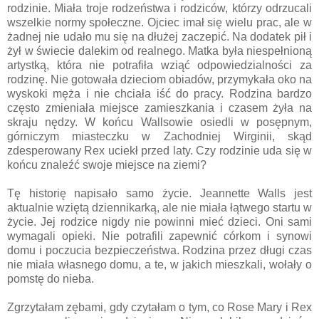
rodzinie. Miała troje rodzeństwa i rodziców, którzy odrzucali
wszelkie normy społeczne. Ojciec imał się wielu prac, ale w
żadnej nie udało mu się na dłużej zaczepić. Na dodatek pił i
żył w świecie dalekim od realnego. Matka była niespełnioną
artystką, która nie potrafiła wziąć odpowiedzialności za
rodzinę. Nie gotowała dzieciom obiadów, przymykała oko na
wyskoki męża i nie chciała iść do pracy. Rodzina bardzo
często zmieniała miejsce zamieszkania i czasem żyła na
skraju nędzy. W końcu Wallsowie osiedli w posępnym,
górniczym miasteczku w Zachodniej Wirginii, skąd
zdesperowany Rex uciekł przed laty. Czy rodzinie uda się w
końcu znaleźć swoje miejsce na ziemi?
Tę historię napisało samo życie. Jeannette Walls jest
aktualnie wziętą dziennikarką, ale nie miała łątwego startu w
życie. Jej rodzice nigdy nie powinni mieć dzieci. Oni sami
wymagali opieki. Nie potrafili zapewnić córkom i synowi
domu i poczucia bezpieczeństwa. Rodzina przez długi czas
nie miała własnego domu, a te, w jakich mieszkali, wołały o
pomstę do nieba.
Zgrzytałam zębami, gdy czytałam o tym, co Rose Mary i Rex