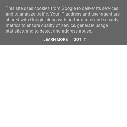
This site uses cookies from Google to deliver its services
and to analyze traffic. Your IP address and user-agent are
shared with Google along with performance and security
metrics to ensure quality of service, generate usage
statistics, and to detect and address abuse.
LEARN MORE
GOT IT