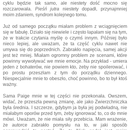
cyklu będzie tak samo, ale niestety dość mocno się
rozczarowała.
Pieśń jutra
niestety dopadł, przynajmniej
moim zdaniem, syndrom kolejnego tomu.
Już od samego początku miałam problem z wciągnięciem
się w fabułę. Działo się niewiele i często łapałam się na tym,
że w trakcie czytania myślę o czymś innym. Później było
nieco lepiej, ale uważam, że ta część cyklu nawet nie
umywa się do poprzednich. Zabrakło napięcia, samej akcji
jest też mniej. Miałam ogromny problem ze scenami, które
powinny wywoływać we mnie emocje. Na przykład - umiera
jeden z bohaterów, nie powiem kto, żeby nie spoilerować, i
po prostu przeszłam z tym do porządku dziennego.
Niespecjalnie mnie to obeszło, choć powinno, bo to był ktoś
ważny.
Sama Paige mnie w tej części nie przekonała. Owszem,
widać, że przeszła pewną zmianę, ale jako Zwierzchniczka
była średnia. I szczerze, gdybym ja była jej podwładną, nie
miałabym oporów przed tym, żeby ignorować to, co do mnie
mówi. Uważam, że nie miała siły przebicia. Mam wrażenie,
że autorce zabrakło pomysłu na to, w jaki sposób