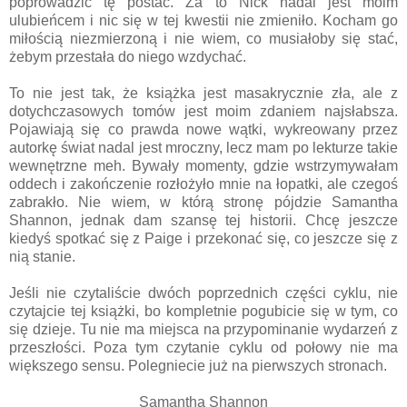
poprowadzić tę postać. Za to Nick nadal jest moim
ulubieńcem i nic się w tej kwestii nie zmieniło. Kocham go
miłością niezmierzoną i nie wiem, co musiałoby się stać,
żebym przestała do niego wzdychać.
To nie jest tak, że książka jest masakrycznie zła, ale z
dotychczasowych tomów jest moim zdaniem najsłabsza.
Pojawiają się co prawda nowe wątki, wykreowany przez
autorkę świat nadal jest mroczny, lecz mam po lekturze takie
wewnętrzne meh. Bywały momenty, gdzie wstrzymywałam
oddech i zakończenie rozłożyło mnie na łopatki, ale czegoś
zabrakło. Nie wiem, w którą stronę pójdzie Samantha
Shannon, jednak dam szansę tej historii. Chcę jeszcze
kiedyś spotkać się z Paige i przekonać się, co jeszcze się z
nią stanie.
Jeśli nie czytaliście dwóch poprzednich części cyklu, nie
czytajcie tej książki, bo kompletnie pogubicie się w tym, co
się dzieje. Tu nie ma miejsca na przypominanie wydarzeń z
przeszłości. Poza tym czytanie cyklu od połowy nie ma
większego sensu. Polegniecie już na pierwszych stronach.
Samantha Shannon