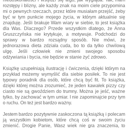
rozstępy i blizny, ale każdy znak na moim ciele przypomina
mi o pewnych rzeczach, przez które musiałam przejść, żeby
być w tym punkcie mojego życia, w którym aktualnie się
znajduję. Jeśli brakuje Wam wiary w siebie, to jest książka
dla Was. Dlaczego? Przede wszystkim dlatego, że Anna
Gruszczyńska nie krytykuje, a motywuje. Podchodzi do
sprawy w bardzo rozsądny sposób. Nie mówi, że
jednorazowa dieta zdziała cuda, bo to da tylko chwilową
ulgę. Jeśli człowiek nie zmieni swojego sposobu
odżywiania i bycia, nie będzie w stanie żyć zdrowo.
Książkę uzupełniają ilustrację i ćwiczenia, dzięki którym na
przykład możemy wymyślić dla siebie posiłek. To nie jest
typowy poradnik dla osób, które chcą być fit. To książka,
dzięki której można zrozumieć, że jeden kawałek pizzy czy
ciasto nie są gwoździem do trumny. Można je jeść, ważne
tylko, by zachować w tym umiar. I nie zapominajcie przy tym
o ruchu. On też jest bardzo ważny.
Jestem bardzo pozytywnie zaskoczona tą książką i polecam
ją wszystkim kobietom, które chcą coś w swoim życiu
zmienić. Drogie Panie, Wasz wiek nie gra znaczenia, to