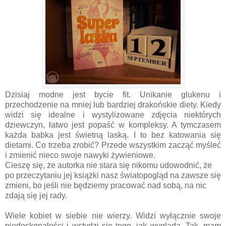
Dzisiaj modne jest bycie fit. Unikanie glukenu i
przechodzenie na mniej lub bardziej drakońskie diety. Kiedy
widzi się idealne i wystylizowane zdjęcia niektórych
dziewczyn, łatwo jest popaść w kompleksy. A tymczasem
każda babka jest świetną laską. I to bez katowania się
dietami. Co trzeba zrobić? Przede wszystkim zacząć myśleć
i zmienić nieco swoje nawyki żywieniowe.
Cieszę się, że autorka nie stara się nikomu udowodnić, że
po przeczytaniu jej książki nasz światopogląd na zawsze się
zmieni, bo jeśli nie będziemy pracować nad sobą, na nic
zdają się jej rady.
Wiele kobiet w siebie nie wierzy. Widzi wyłącznie swoje
niedoskonałości i wstydzi się tego, jak wygląda. Tak, mam