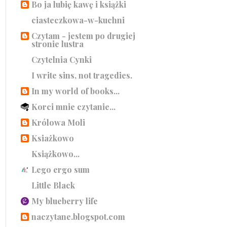
Bo ja lubię kawę i książki
ciasteczkowa-w-kuchni
Czytam - jestem po drugiej
stronie lustra
Czytelnia Cynki
I write sins, not tragedies.
In my world of books...
Korci mnie czytanie...
Królowa Moli
Ksiażkowo
Książkowo...
Lego ergo sum
Little Black
My blueberry life
naczytane.blogspot.com