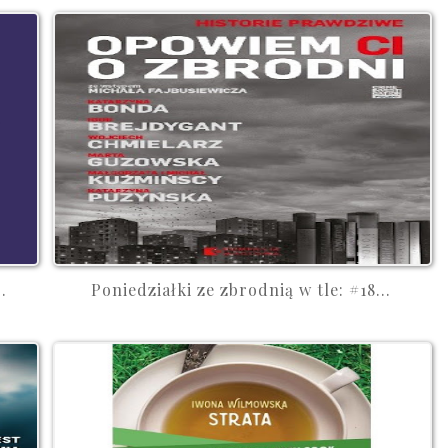
.
Poniedziałki ze zbrodnią w tle: #18...