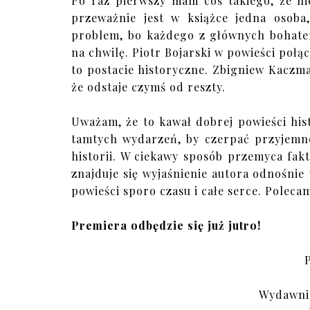
Po raz pierwszy mam coś takiego, że n
przeważnie jest w książce jedna osoba,
problem, bo każdego z głównych bohater
na chwilę. Piotr Bojarski w powieści połącz
to postacie historyczne. Zbigniew Kaczma
że odstaje czymś od reszty.
Uważam, że to kawał dobrej powieści hist
tamtych wydarzeń, by czerpać przyjemnoś
historii. W ciekawy sposób przemyca fak
znajduje się wyjaśnienie autora odnośnie 
powieści sporo czasu i całe serce. Polec
Premiera odbędzie się już jutro!
Wydawni