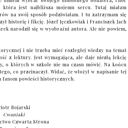
ie umiem wybrać swojego ulubionego bohatera, choć
 która jest najbliższa mojemu sercu. Tutaj miałam
ów na swój sposób podziwiałam. I tu zatrzymam się
ył historię i fikcję. Józef Jęczkowiak i Franciszek Jach
rek narodził się w wyobraźni autora. Ale nie powiem,
orycznej i nie trzeba mieć rozległej wiedzy na temat
ć z lektury. Jest wymagająca, ale daje niezłą lekcję
ty, o których w szkole nie ma czasu mówić. Na końcu
tego, co przeinaczył. Widać, że włożył w napisanie tej
am fanom powieści historycznych.
Piotr Bojarski
Cwaniaki
ctwo Czwarta Strona