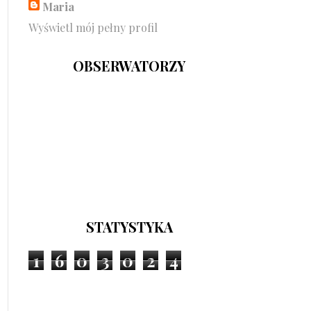
Maria
Wyświetl mój pełny profil
OBSERWATORZY
STATYSTYKA
1
6
0
3
0
2
4