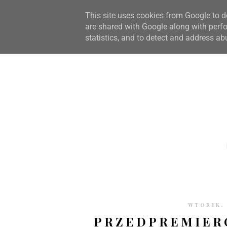
STRONA GŁÓWNA
WSPÓŁPRACA
RECENZJE
O S
This site uses cookies from Google to de
are shared with Google along with perfo
statistics, and to detect and address ab
WTOREK, 
PRZEDPREMIERO