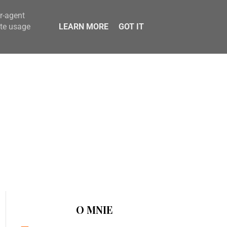
er-agent
ate usage
LEARN MORE
GOT IT
O MNIE