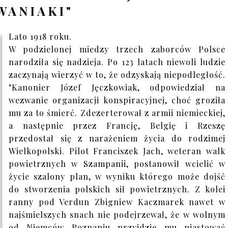
WANIAKI"
Lato 1918 roku.
W podzielonej miedzy trzech zaborców Polsce
narodziła się nadzieja. Po 123 latach niewoli ludzie
zaczynają wierzyć w to, że odzyskają niepodległość.
"Kanonier Józef Jęczkowiak, odpowiedział na
wezwanie organizacji konspiracyjnej, choć groziła
mu za to śmierć. Zdezerterował z armii niemieckiej,
a następnie przez Francję, Belgię i Rzeszę
przedostał się z narażeniem życia do rodzimej
Wielkopolski. Pilot Franciszek Jach, weteran walk
powietrznych w Szampanii, postanowił wcielić w
życie szalony plan, w wyniku którego może dojść
do stworzenia polskich sił powietrznych. Z kolei
ranny pod Verdun Zbigniew Kaczmarek nawet w
najśmielszych snach nie podejrzewał, że w wolnym
od Niemców Poznaniu przyjdzie mu piastować