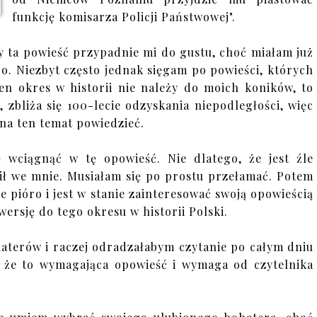
funkcję komisarza Policji Państwowej".
y ta powieść przypadnie mi do gustu, choć miałam już
go. Niezbyt często jednak sięgam po powieści, których
Ten okres w historii nie należy do moich koników, to
 zbliża się 100-lecie odzyskania niepodległości, więc
 na ten temat powiedzieć.
 wciągnąć w tę opowieść. Nie dlatego, że jest źle
wił we mnie. Musiałam się po prostu przełamać. Potem
ie pióro i jest w stanie zainteresować swoją opowieścią
wersję do tego okresu w historii Polski.
haterów i raczej odradzałabym czytanie po całym dniu
 że to wymagająca opowieść i wymaga od czytelnika