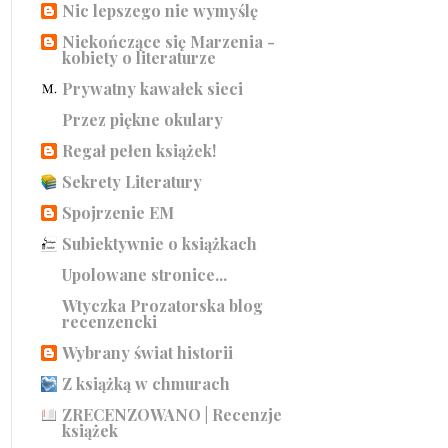
Nic lepszego nie wymyślę
Niekończące się Marzenia -
kobiety o literaturze
Prywatny kawałek sieci
Przez piękne okulary
Regał pełen książek!
Sekrety Literatury
Spojrzenie EM
Subiektywnie o książkach
Upolowane stronice...
Wtyczka Prozatorska blog
recenzencki
Wybrany świat historii
Z książką w chmurach
ZRECENZOWANO | Recenzje
książek