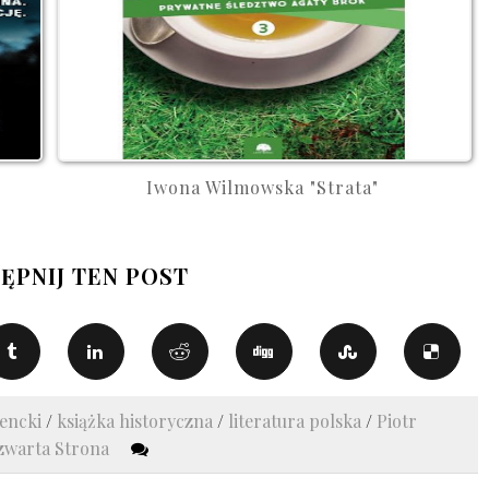
Iwona Wilmowska "Strata"
ĘPNIJ TEN POST
zencki
/
książka historyczna
/
literatura polska
/
Piotr
zwarta Strona