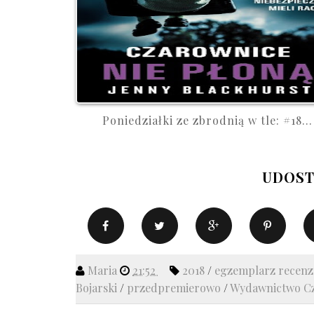
Poniedziałki ze zbrodnią w tle: #18...
UDOST
Maria
21:52
2018
/
egzemplarz recen
Bojarski
/
przedpremierowo
/
Wydawnictwo C