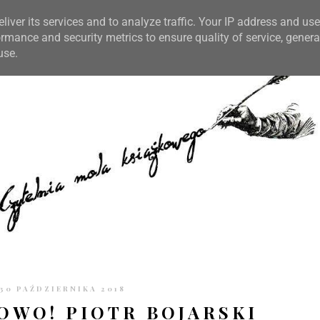
TRONIE
KONTAKT
CZYTELNIA PO GODZINACH
liver its services and to analyze traffic. Your IP address and us
rmance and security metrics to ensure quality of service, gener
use.
30 PAŹDZIERNIKA 2018
WO! PIOTR BOJARSKI