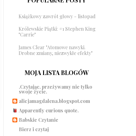
Książkowy zawrót głowy - listopad
Królewskie Piątki: #1 Stephen King
"Carrie"
James Clear "Atomowe nawyki.
Drobne zmiany, niezwykłe efekty"
MOJA LISTA BLOGÓW
.Czytając, przeżywamy nie tylko
swoje życie.
alicjamagdalena.blogspot.com
Apparently curious quote.
Babskie Czytanie
Bierz i czytaj