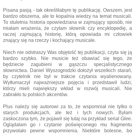
Pisana pasją - tak określiłabym tę publikację. Owszem, jest
bardzo obszerna, ale to kopalnia wiedzy na temat musicali.
To stuletnia historia opowiedziana w zajmujący sposób, nie
miałam wrażenia, że czytam słownik czy encyklopedię, a
raczej zajmującą historię, którą opowiada mi człowiek
znający się na rzeczy i kochający musicale.
Niech nie odstraszy Was objętość tej publikacji, czyta się ją
bardzo szybko. Nie musicie też obawiać się tego, że
będziecie zagubieni w gąszczu specjalistycznego
słownictwa. Daniel Wyszogrodzki dołożył wszelkich starań,
by czytelnik nie był w trakcie czytania wyalienowany.
Wytłumaczył najważniejsze pojęcia i przedstawił ludzi,
którzy mieli największy wkład w rozwój musicali. Nie
zabrakło tu polskich akcentów.
Plus należy się autorowi za to, że wspomniał nie tylko o
starych produkcjach, ale też i tych nowych. Byłam
zaskoczona tym, że pojawił się tutaj na przykład serial
Glee
.
Oglądałam go i czytanie poświęconego mu fragmentu
przywołało pewne wspomnienia. Niektóre bolesne, bo