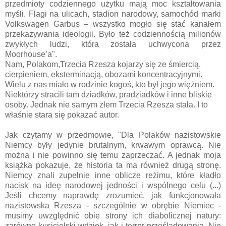
przedmioty codziennego użytku mają moc kształtowania
myśli. Flagi na ulicach, stadion narodowy, samochód marki
Volkswagen Garbus – wszystko mogło się stać kanałem
przekazywania ideologii. Było też codziennością milionów
zwykłych ludzi, która została uchwycona przez
Moorhouse’a".
Nam, Polakom,Trzecia Rzesza kojarzy się ze śmiercią,
cierpieniem, eksterminacją, obozami koncentracyjnymi.
Wielu z nas miało w rodzinie kogoś, kto był jego więźniem.
Niektórzy stracili tam dziadków, pradziadków i inne bliskie
osoby. Jednak nie samym złem Trzecia Rzesza stała. I to
właśnie stara się pokazać autor.
Jak czytamy w przedmowie, "Dla Polaków nazistowskie
Niemcy były jedynie brutalnym, krwawym oprawcą. Nie
można i nie powinno się temu zaprzeczać. A jednak moja
książka pokazuje, że historia ta ma również drugą stronę.
Niemcy znali zupełnie inne oblicze reżimu, które kładło
nacisk na ideę narodowej jedności i wspólnego celu (...)
Jeśli chcemy naprawdę zrozumieć, jak funkcjonowała
nazistowska Rzesza - szczególnie w obrębie Niemiec -
musimy uwzględnić obie strony ich diabolicznej natury:
zarówno kusicielski wdzięk, jak i terror prześladowania. Nie