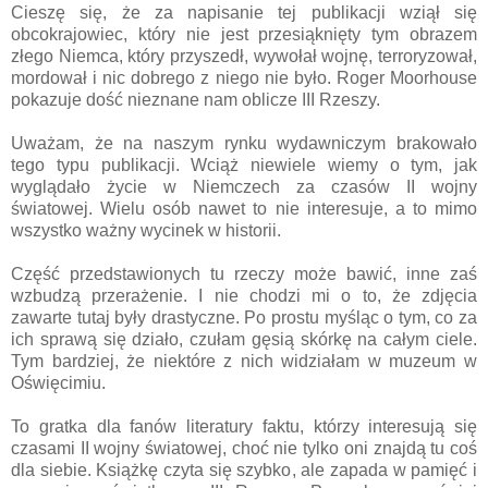
Cieszę się, że za napisanie tej publikacji wziął się
obcokrajowiec, który nie jest przesiąknięty tym obrazem
złego Niemca, który przyszedł, wywołał wojnę, terroryzował,
mordował i nic dobrego z niego nie było. Roger Moorhouse
pokazuje dość nieznane nam oblicze III Rzeszy.
Uważam, że na naszym rynku wydawniczym brakowało
tego typu publikacji. Wciąż niewiele wiemy o tym, jak
wyglądało życie w Niemczech za czasów II wojny
światowej. Wielu osób nawet to nie interesuje, a to mimo
wszystko ważny wycinek w historii.
Część przedstawionych tu rzeczy może bawić, inne zaś
wzbudzą przerażenie. I nie chodzi mi o to, że zdjęcia
zawarte tutaj były drastyczne. Po prostu myśląc o tym, co za
ich sprawą się działo, czułam gęsią skórkę na całym ciele.
Tym bardziej, że niektóre z nich widziałam w muzeum w
Oświęcimiu.
To gratka dla fanów literatury faktu, którzy interesują się
czasami II wojny światowej, choć nie tylko oni znajdą tu coś
dla siebie. Książkę czyta się szybko, ale zapada w pamięć i