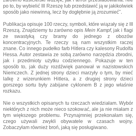
po to, by wybielić III Rzeszę lub przedstawić ją w jakikolwiek
sposób jako niewinną, lecz by dogłębnie ją zrozumieć".
Publikacja opisuje 100 rzeczy, symboli, które wiązały się z III
Rzeszą. Znajdziemy tu zarówno opis
Mein Kampf
, jak i flagi
ze swastyką czy bramy do jednego z obozów
koncentracyjnych. Te rzeczy są nam wszystkim raczej
znane. Co innego pudełko farb Hitlera czy kalesony Rudolfa
Hessa. Autor zestawia ze sobą zarówno narzędzia zbrodni,
jak i przedmioty użytku codziennego. Pokazuje w ten
sposób to, jak duży rozdźwięk panował w nazistowskich
Niemczech. Z jednej strony dzieci marzyły o tym, by mieć
lalkę z wizerunkiem Hitlera, a z drugiej strony dzieci
gorszego sortu były zabijane cyklonem B z jego właśnie
rozkazu.
Nie o wszystkich opisanych tu rzeczach wiedziałam. Wybór
niektórych z nich może nieco szokować, ale ja nie miałam z
tym większego problemu. Przynajmniej przekonałam się,
czego używali zwykli obywatele w czasach wojny.
Zobaczyłam również broń, jaką się posługiwano.