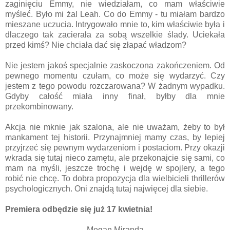
zaginięciu Emmy, nie wiedziałam, co mam właściwie
myśleć. Było mi żal Leah. Co do Emmy - tu miałam bardzo
mieszane uczucia. Intrygowało mnie to, kim właściwie była i
dlaczego tak zacierała za sobą wszelkie ślady. Uciekała
przed kimś? Nie chciała dać się złapać władzom?
Nie jestem jakoś specjalnie zaskoczona zakończeniem. Od
pewnego momentu czułam, co może się wydarzyć. Czy
jestem z tego powodu rozczarowana? W żadnym wypadku.
Gdyby całość miała inny finał, byłby dla mnie
przekombinowany.
Akcja nie mknie jak szalona, ale nie uważam, żeby to był
mankament tej historii. Przynajmniej mamy czas, by lepiej
przyjrzeć się pewnym wydarzeniom i postaciom. Przy okazji
wkrada się tutaj nieco zamętu, ale przekonajcie się sami, co
mam na myśli, jeszcze trochę i wejdę w spojlery, a tego
robić nie chcę. To dobra propozycja dla wielbicieli thrillerów
psychologicznych. Oni znajdą tutaj najwięcej dla siebie.
Premiera odbędzie się już 17 kwietnia!
Megan Miranda