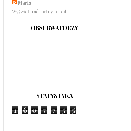
Maria
Wyświetl mój pełny profil
OBSERWATORZY
STATYSTYKA
1
6
0
7
7
5
5