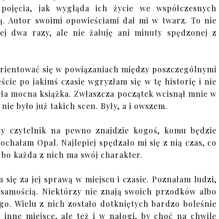
pojęcia, jak wygląda ich życie we współczesnych
ą. Autor swoimi opowieściami dał mi w twarz. To nie
ej dwa razy, ale nie żałuję ani minuty spędzonej z
orientować się w powiązaniach między poszczególnymi
cie po jakimś czasie wgryzłam się w tę historię i nie
była mocna książka. Zwłaszcza początek wcisnął mnie w
 nie było już takich scen. Były, a i owszem.
y czytelnik na pewno znajdzie kogoś, komu będzie
ochałam Opal. Najlepiej spędzało mi się z nią czas, co
, bo każda z nich ma swój charakter.
 się za jej sprawą w miejscu i czasie. Poznałam ludzi,
żsamością. Niektórzy nie znają swoich przodków albo
ego. Wielu z nich zostało dotkniętych bardzo boleśnie
w inne miejsce, ale też i w nałogi, by choć na chwilę