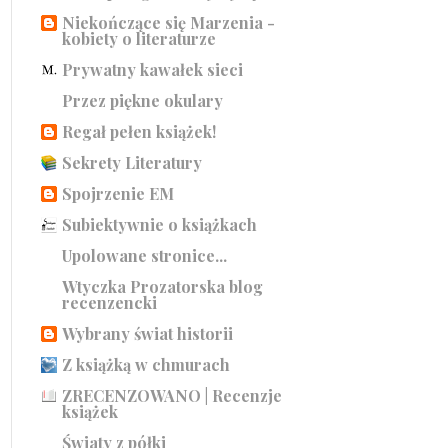
Niekończące się Marzenia -
kobiety o literaturze
Prywatny kawałek sieci
Przez piękne okulary
Regał pełen książek!
Sekrety Literatury
Spojrzenie EM
Subiektywnie o książkach
Upolowane stronice...
Wtyczka Prozatorska blog
recenzencki
Wybrany świat historii
Z książką w chmurach
ZRECENZOWANO | Recenzje
książek
Światy z półki