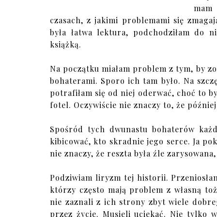
mam 
czasach, z jakimi problemami się zmagaj
była łatwa lektura, podchodziłam do ni
książką.
Na początku miałam problem z tym, by z
bohaterami. Sporo ich tam było. Na szczęś
potrafiłam się od niej oderwać, choć to 
fotel. Oczywiście nie znaczy to, że później
Spośród tych dwunastu bohaterów każd
kibicować, kto skradnie jego serce. Ja pok
nie znaczy, że reszta była źle zarysowana
Podziwiam liryzm tej historii. Przeniosłam
którzy często mają problem z własną to
nie zaznali z ich strony zbyt wiele dobr
przez życie. Musieli uciekać. Nie tylko 