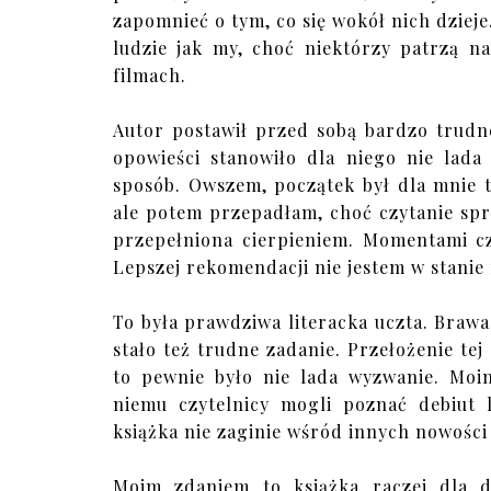
zapomnieć o tym, co się wokół nich dzieje.
ludzie jak my, choć niektórzy patrzą 
filmach.
Autor postawił przed sobą bardzo trudn
opowieści stanowiło dla niego nie lad
sposób. Owszem, początek był dla mnie t
ale potem przepadłam, choć czytanie spra
przepełniona cierpieniem. Momentami cz
Lepszej rekomendacji nie jestem w stanie 
To była prawdziwa literacka uczta. Braw
stało też trudne zadanie. Przełożenie tej 
to pewnie było nie lada wyzwanie. Moi
niemu czytelnicy mogli poznać debiut 
książka nie zaginie wśród innych nowości
Moim zdaniem to książka raczej dla do