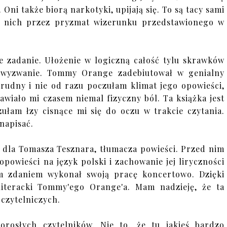
 Oni także biorą narkotyki, upijają się. To są tacy sami
na nich przez pryzmat wizerunku przedstawionego w
e zadanie. Ułożenie w logiczną całość tylu skrawków
a wyzwanie. Tommy Orange zadebiutował w genialny
rudny i nie od razu poczułam klimat jego opowieści,
wiało mi czasem niemal fizyczny ból. Ta książka jest
ułam łzy cisnące mi się do oczu w trakcie czytania.
napisać.
a dla Tomasza Tesznara, tłumacza powieści. Przed nim
opowieści na język polski i zachowanie jej liryczności
m zdaniem wykonał swoją pracę koncertowo. Dzięki
literacki Tommy'ego Orange'a. Mam nadzieję, że ta
 czytelniczych.
rosłych czytelników. Nie to, że tu jakieś bardzo