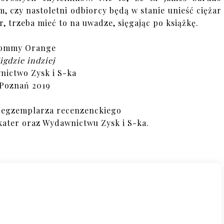
m, czy nastoletni odbiorcy będą w stanie unieść ciężar
, trzeba mieć to na uwadze, sięgając po książkę.
ommy Orange
igdzie indziej
ictwo Zysk i S-ka
Poznań 2019
 egzemplarza recenzenckiego
kater oraz Wydawnictwu Zysk i S-ka.