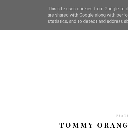
STRONA GŁÓWNA
WSPÓŁPRACA
RECENZJE
O S
This site uses cookies from Google to de
are shared with Google along with perfo
statistics, and to detect and address a
PIĄT
TOMMY ORANGE