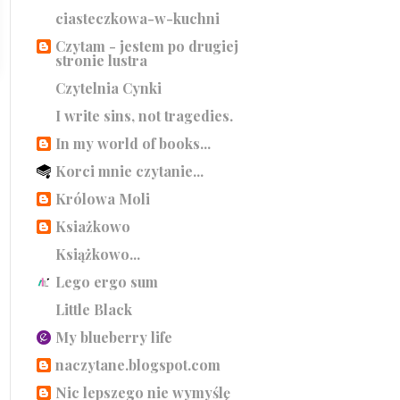
ciasteczkowa-w-kuchni
Czytam - jestem po drugiej
stronie lustra
Czytelnia Cynki
I write sins, not tragedies.
In my world of books...
Korci mnie czytanie...
Królowa Moli
Ksiażkowo
Książkowo...
Lego ergo sum
Little Black
My blueberry life
naczytane.blogspot.com
Nic lepszego nie wymyślę