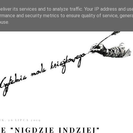
TRONIE
KONTAKT
CZYTELNIA PO GODZINACH
liver its services and to analyze traffic. Your IP address and us
rmance and security metrics to ensure quality of service, gene
buse.
EK, 26 LIPCA 2019
 "NIGDZIE INDZIEJ"