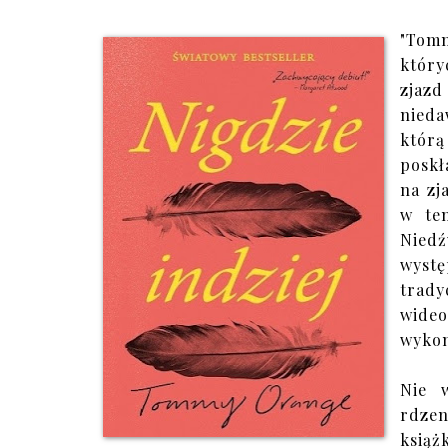
"Tom
który
zjazd
nieda
któr
poskł
na zj
w ten
Niedź
wyst
trady
wideo
wykon
Nie 
rdzen
książ