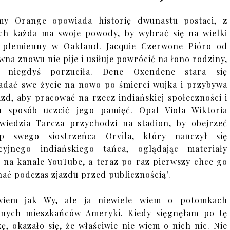
my Orange opowiada historię dwunastu postaci, z
ch każda ma swoje powody, by wybrać się na wielki
 plemienny w Oakland. Jacquie Czerwone Pióro od
wna znowu nie pije i usiłuje powrócić na łono rodziny,
ą niegdyś porzuciła. Dene Oxendene stara się
adać swe życie na nowo po śmierci wujka i przybywa
azd, aby pracować na rzecz indiańskiej społeczności i
 sposób uczcić jego pamięć. Opal Viola Wiktoria
wiedzia Tarcza przychodzi na stadion, by obejrzeć
ęp swego siostrzeńca Orvila, który nauczył się
cyjnego indiańskiego tańca, oglądając materiały
 na kanale YouTube, a teraz po raz pierwszy chce go
ać podczas zjazdu przed publicznością".
wiem jak Wy, ale ja niewiele wiem o potomkach
nych mieszkańców Ameryki. Kiedy sięgnęłam po tę
kę, okazało się, że właściwie nie wiem o nich nic. Nie