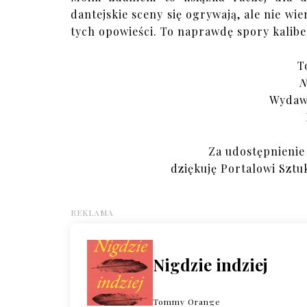
dantejskie sceny się ogrywają, ale nie wie
tych opowieści. To naprawdę spory kaliber
T
N
Wydawn
Za udostępnienie
dziękuję Portalowi Sztu