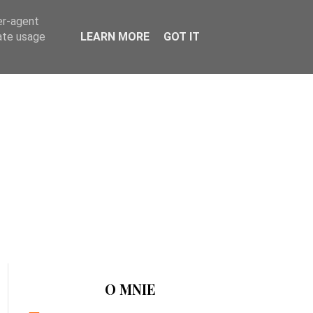
er-agent
rate usage
LEARN MORE
GOT IT
O MNIE