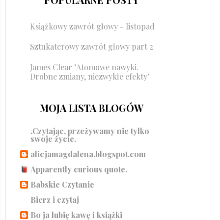
Książkowy zawrót głowy - listopad
Sztukaterowy zawrót głowy part 2
James Clear "Atomowe nawyki.
Drobne zmiany, niezwykłe efekty"
MOJA LISTA BLOGÓW
.Czytając, przeżywamy nie tylko
swoje życie.
alicjamagdalena.blogspot.com
Apparently curious quote.
Babskie Czytanie
Bierz i czytaj
Bo ja lubię kawę i książki