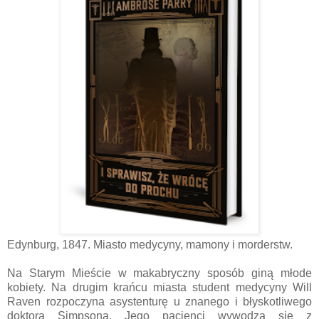
Edynburg, 1847. Miasto medycyny, mamony i morderstw.
Na Starym Mieście w makabryczny sposób giną młode
kobiety. Na drugim krańcu miasta student medycyny Will
Raven rozpoczyna asystenturę u znanego i błyskotliwego
doktora Simpsona. Jego pacjenci wywodzą się z