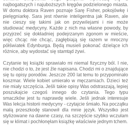
najbogatszych i najuboższych kręgów podzielonego miasta.
W domu doktora Raven poznaje Sarę Fisher, pokojówkę i
pielęgniarkę. Sara jest równie inteligentna jak Raven, ale
nie cieszy się takimi jak on przywilejami i nie może
studiować medycyny. Każde z nich ma własne powody, by
przyjrzeć się dokładniej podejrzanym zgonom w mieście,
więc chcąc nie chcąc, zagłębiają się razem w mroczny
półświatek Edynburga. Będą musieli pokonać dzielące ich
różnice, aby wydostać się stamtąd żywi.
Czytanie tej książki sprawiało mi niemal fizyczny ból. I nie,
nie chodzi o to, że jest źle napisana. Chodzi mi o znajdujące
się tu opisy porodów. Jeszcze 200 lat temu to przypominało
koszmar. Wiele kobiet umierało w męczarniach. Dzieci też
nie miały szczęścia. Jeśli takie opisy Was odstraszają, lepiej
poszukajcie czegoś innego do czytania. Tego typu
smaczków jest tu naprawdę wiele. Jeśli jednak interesuje
Was lekcja historii medycyny - czytajcie śmiało. Na początku
małą przeszkodę stanowił dla mnie język. Wszystko jest
stylizowane na dawne czasy, na szczęście szybko wczułam
się w klimat i pochłonęłam książkę właściwie jednym tchem.