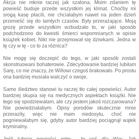
Akcja nie mknie raczej jak szalona. Moim zdaniem tę
powieść buduje przede wszystkim jej klimat. Choćby mi
srogą kasę płacili, nie chciałabym nawet na jeden dzień
przenieść się do tamtych czasów. Były przerażające. Moją
grozę przede wszystkim wzbudzało to, w jaki sposób
podchodzono do kwestii śmierci wspomnianych w opisie
książek kobiet. Nikt nie przejmował się dziwkami. Jedna w
tę czy w tę - co to za różnica?
Nie mogę się doczepić do tego, w jaki sposób zostali
skonstruowani bohaterowie. Zdecydowanie bardziej lubiłam
Sarę, co nie znaczy, że Willowi czegoś brakowało. Po prostu
ona bardziej musiała walczyć o swoje.
Samo śledztwo stanowi tu raczej tło całej opowieści. Autor
bardziej skupia się na medycznych aspektach książki. Nie
tego się spodziewałam, ale czy jestem jakoś rozczarowana?
Nie powiedziałabym. Opisy porodów skutecznie mnie
przeraziły, więc nie mam niedosytu, choć nie
pogniewałabym się, gdyby autor bardziej pociągnął wątek
kryminalny.
Jeśli lubicie powieści retro - to coś dla Was. Jak