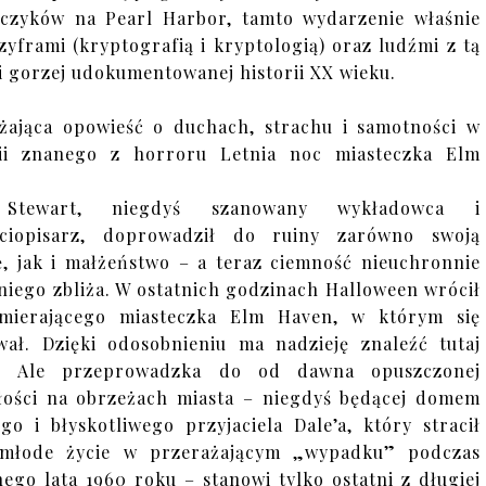
czyków na Pearl Harbor, tamto wydarzenie właśnie
zyframi (kryptografią i kryptologią) oraz ludźmi z tą
 i gorzej udokumentowanej historii XX wieku.
żająca opowieść o duchach, strachu i samotności w
rii znanego z horroru Letnia noc miasteczka Elm
Stewart, niegdyś szanowany wykładowca i
ściopisarz, doprowadził do ruiny zarówno swoją
ę, jak i małżeństwo – a teraz ciemność nieuchronnie
 niego zbliża. W ostatnich godzinach Halloween wrócił
mierającego miasteczka Elm Haven, w którym się
ał. Dzięki odosobnieniu ma nadzieję znaleźć tutaj
j. Ale przeprowadzka do od dawna opuszczonej
łości na obrzeżach miasta – niegdyś będącej domem
go i błyskotliwego przyjaciela Dale’a, który stracił
 młode życie w przerażającym „wypadku” podczas
nego lata 1960 roku – stanowi tylko ostatni z długiej