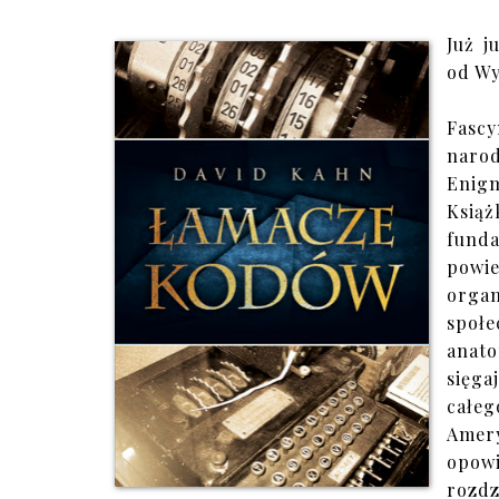
Już j
od Wy
Fascy
naro
Enigm
Książ
funda
powie
orga
społe
anat
sięga
całeg
Amery
opow
rozdz