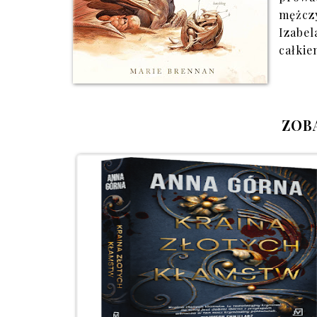
mężczy
Izabel
całkie
ZOB