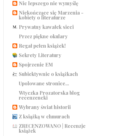
Nic lepszego nie wymyślę
Niekończące się Marzenia -
kobiety o literaturze
Prywatny kawałek sieci
Przez piękne okulary
Regał pełen książek!
Sekrety Literatury
Spojrzenie EM
Subiektywnie o książkach
Upolowane stronice...
Wtyczka Prozatorska blog
recenzencki
Wybrany świat historii
Z książką w chmurach
ZRECENZOWANO | Recenzje
książek