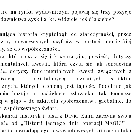
utro na rynku wydawniczym pojawią się trzy pozycje
dawnictwa Zysk i S-ka. Widzicie coś dla siebie?
nująca historia kryptologii od starożytności, przez
dziny nowoczesnych szyfrów w postaci niemieckiej
y, aż do współczesności.
ka, którą czyta się jak sensacyjną powieść, dotyczy
mentalnych kwestii, którą czyta się jak sensacyjną
ść, dotyczy fundamentalnych kwestii związanych z
nizacją i działalnością rozmaitych struktur
cznych, których domeną jest tajność. Podobnie jak
omia bazuje na szkielecie człowieka, tak Łamacze
ją w głąb – do szkieletu społeczeństw i globalnie, do
o współczesnego świata.
kański historyk i pisarz David Kahn zaczyna swoją
ieść od „Historii jednego dnia operacji MAGIC” –
iału opowiadającego o wywiadowczych kulisach ataku