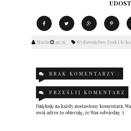
UDOST
Maria
19:36
Wydawnictwo Zysk i S-k
BRAK KOMENTARZY :
PRZEŚLIJ KOMENTARZ
Dziękuję za każdy zostawiony komentarz. Was
swój adres to obiecuję, że Was odwiedzę :)