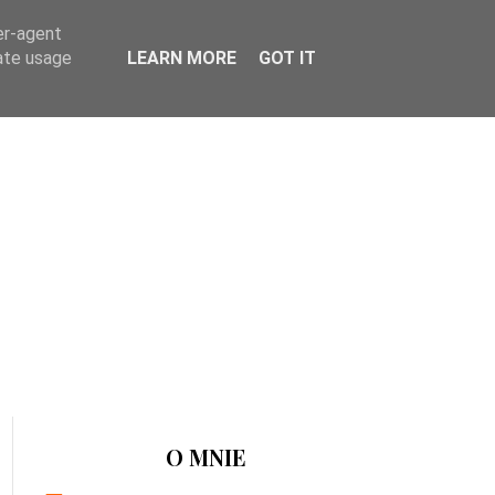
er-agent
rate usage
LEARN MORE
GOT IT
O MNIE