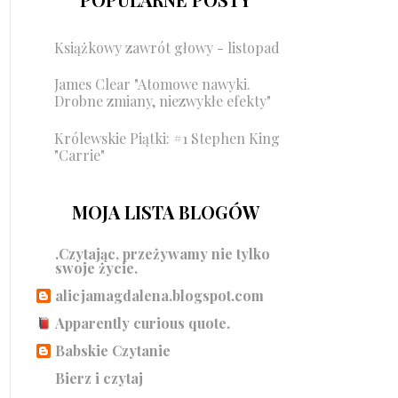
Książkowy zawrót głowy - listopad
James Clear "Atomowe nawyki.
Drobne zmiany, niezwykłe efekty"
Królewskie Piątki: #1 Stephen King
"Carrie"
MOJA LISTA BLOGÓW
.Czytając, przeżywamy nie tylko
swoje życie.
alicjamagdalena.blogspot.com
Apparently curious quote.
Babskie Czytanie
Bierz i czytaj