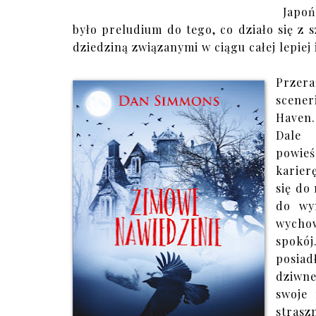
Japoń
było preludium do tego, co działo się z s
dziedziną związanymi w ciągu całej lepiej
Przera
scene
Haven.
Dale 
powie
karier
się do
do wy
wychow
spokó
posiad
dziwne
swoje
strasz