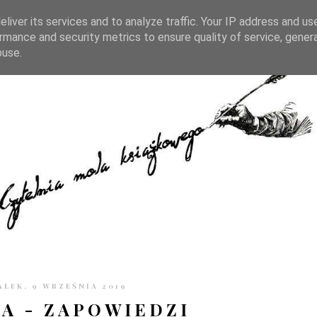
TRONIE
KONTAKT
CZYTELNIA PO GODZINACH
liver its services and to analyze traffic. Your IP address and us
rmance and security metrics to ensure quality of service, gene
buse.
ŁEK, 9 WRZEŚNIA 2019
KA - ZAPOWIEDZI