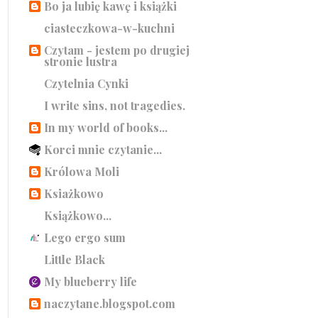
Bo ja lubię kawę i książki
ciasteczkowa-w-kuchni
Czytam - jestem po drugiej
stronie lustra
Czytelnia Cynki
I write sins, not tragedies.
In my world of books...
Korci mnie czytanie...
Królowa Moli
Ksiażkowo
Książkowo...
Lego ergo sum
Little Black
My blueberry life
naczytane.blogspot.com