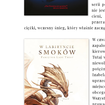
serii 
nie je
cieni
przer
ciężki, wczesny śnieg, który właśnie zaczą
W czwa
zapalo
kiero
Tutaj 
niewo
potęż
Izabel
uprzed
miejsc
obceg
Wszy
prowa