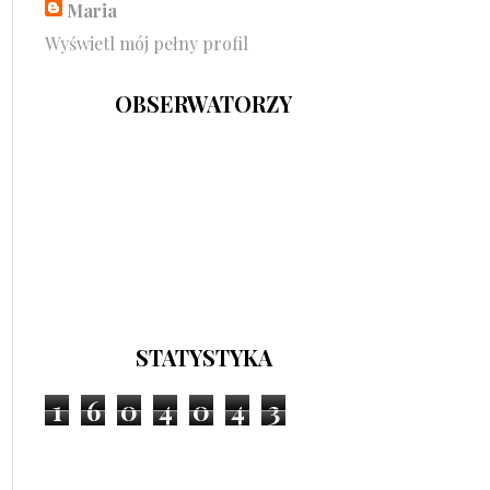
Maria
Wyświetl mój pełny profil
OBSERWATORZY
STATYSTYKA
1
6
0
4
0
4
3