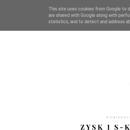
STRONA GŁÓWNA
WSPÓŁPRACA
RECENZJE
O S
This site uses cookies from Google to de
are shared with Google along with perfo
statistics, and to detect and address a
PONIEDZIA
ZYSK I S-