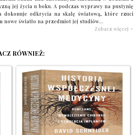
zną jej życia u boku. A podczas wyprawy na pustynię
a dokonuje odkrycia na skalę światową, które rzuci
m nowe światło na przedmiot jej studiów...
Zobacz więcej >
ACZ RÓWNIEŻ: