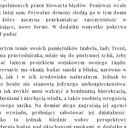
popełnionych przez Stewarta błędów. Ponieważ wcale
st tutaj sam. Prywatne demony śledzą go w tym domu
, który zaczyna przekształcać rzeczywistość w
ażające, nowe formy. W dodatku wszystko pokrywa
ł padać.
rtym tomie swoich pamiętników Izabela, lady Trent,
na przyrodniczka, udaje się do pustynnej Achii, żeby
wać tajnym projektem wojskowym swojego rządu.
wreszcie ma okazję badać smoki z bliska, zarówno w
li, jak i w ich środowisku naturalnym. Jednak te
ne bestie nie stanowią jedynego niebezpieczeństwa.
a jak zwykle musi walczyć z bezduszną biurokracją,
zeniami i niechęcią władz, a także osobistą wrogością
owego szejka. Na domiar złego zagrażają jej agenci
o wywiadu, próbujący sabotować jej działalność.
stko to jednak blednie wobec perspektywy
dzenia badań nad ukochanymi smokami, w dodatku z