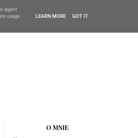
er-agent
rate usage
LEARN MORE
GOT IT
O MNIE