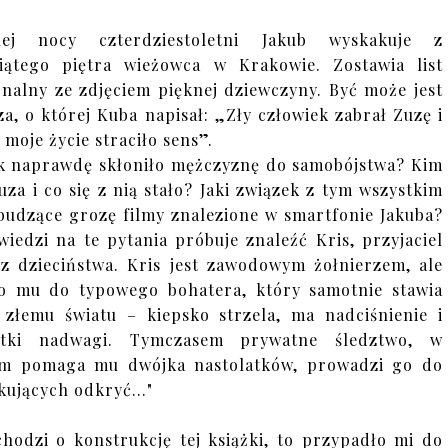
nej nocy czterdziestoletni Jakub wyskakuje z
iątego piętra wieżowca w Krakowie. Zostawia list
nalny ze zdjęciem pięknej dziewczyny. Być może jest
za, o której Kuba napisał: „Zły człowiek zabrał Zuzę i
 moje życie straciło sens”.
k naprawdę skłoniło mężczyznę do samobójstwa? Kim
Zuza i co się z nią stało? Jaki związek z tym wszystkim
budzące grozę filmy znalezione w smartfonie Jakuba?
iedzi na te pytania próbuje znaleźć Kris, przyjaciel
z dzieciństwa. Kris jest zawodowym żołnierzem, ale
o mu do typowego bohatera, który samotnie stawia
 złemu światu – kiepsko strzela, ma nadciśnienie i
ątki nadwagi. Tymczasem prywatne śledztwo, w
ym pomaga mu dwójka nastolatków, prowadzi go do
kujących odkryć…"
 chodzi o konstrukcję tej książki, to przypadło mi do