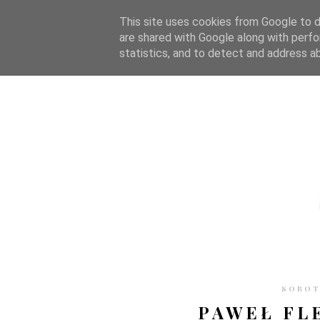
STRONA GŁÓWNA
WSPÓŁPRACA
RECENZJE
O S
This site uses cookies from Google to de
are shared with Google along with perfo
statistics, and to detect and address a
SOBOTA
PAWEŁ FL