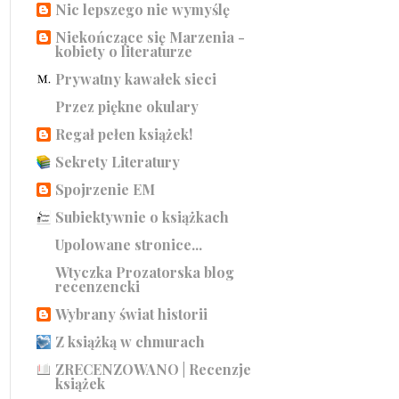
Nic lepszego nie wymyślę
Niekończące się Marzenia -
kobiety o literaturze
Prywatny kawałek sieci
Przez piękne okulary
Regał pełen książek!
Sekrety Literatury
Spojrzenie EM
Subiektywnie o książkach
Upolowane stronice...
Wtyczka Prozatorska blog
recenzencki
Wybrany świat historii
Z książką w chmurach
ZRECENZOWANO | Recenzje
książek