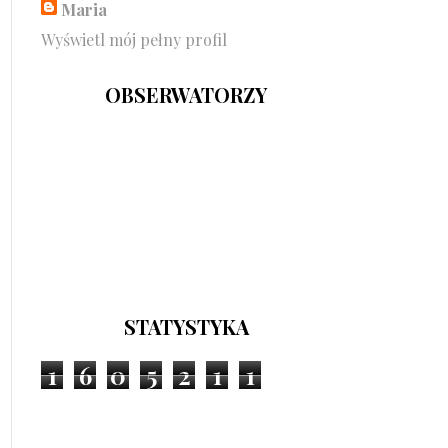
Maria
Wyświetl mój pełny profil
OBSERWATORZY
STATYSTYKA
1
6
0
5
2
1
1