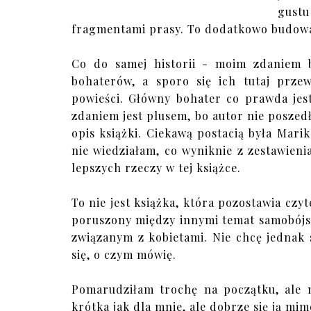
gust
fragmentami prasy. To dodatkowo budował
Co do samej historii - moim zdaniem 
bohaterów, a sporo się ich tutaj prze
powieści. Główny bohater co prawda jes
zdaniem jest plusem, bo autor nie poszedł 
opis książki. Ciekawą postacią była Mari
nie wiedziałam, co wyniknie z zestawienia
lepszych rzeczy w tej książce.
To nie jest książka, która pozostawia czy
poruszony między innymi temat samobój
związanym z kobietami. Nie chcę jednak 
się, o czym mówię.
Pomarudziłam trochę na początku, ale 
krótka jak dla mnie, ale dobrze się ją mim