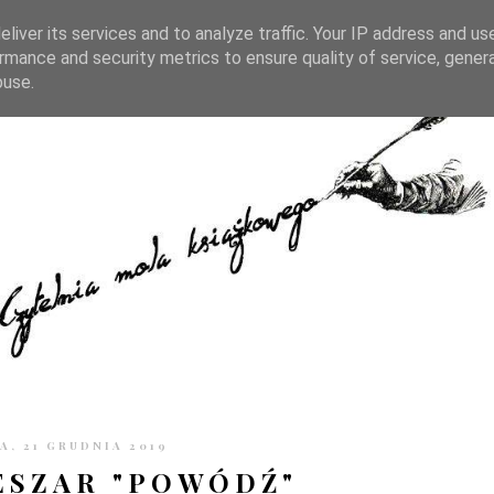
TRONIE
KONTAKT
CZYTELNIA PO GODZINACH
liver its services and to analyze traffic. Your IP address and us
rmance and security metrics to ensure quality of service, gene
buse.
, 21 GRUDNIA 2019
ESZAR "POWÓDŹ"