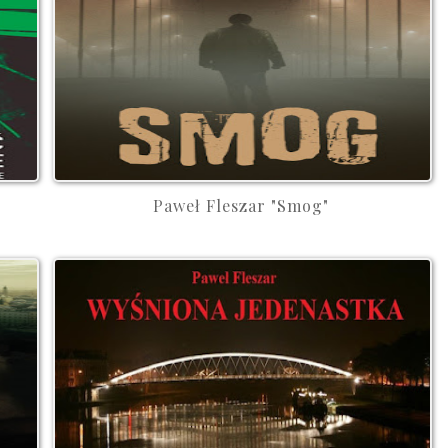
Paweł Fleszar "Smog"