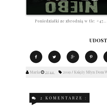
Poniedziałki ze zbrodnią w tle: #47...
UDOST
Maria
21:44
2019
/
Księży Młyn Dom 
2 KOMENTARZE :