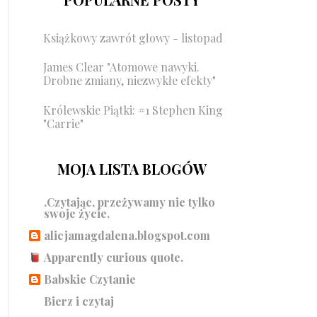
Książkowy zawrót głowy - listopad
James Clear "Atomowe nawyki.
Drobne zmiany, niezwykłe efekty"
Królewskie Piątki: #1 Stephen King
"Carrie"
MOJA LISTA BLOGÓW
.Czytając, przeżywamy nie tylko
swoje życie.
alicjamagdalena.blogspot.com
Apparently curious quote.
Babskie Czytanie
Bierz i czytaj