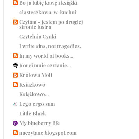
Bo ja lubię kawę i książki
ciasteczkowa-w-kuchni
Czytam - jestem po drugiej
stronie lustra
Czytelnia Cynki
I write sins, not tragedies.
In my world of books...
Korci mnie czytanie...
Królowa Moli
Ksiażkowo
Książkowo...
Lego ergo sum
Little Black
My blueberry life
naczytane.blogspot.com