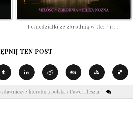
Poniedziałki ze zbrodnią w tle: #13...
ĘPNIJ TEN POST
Wydawniczy
/
literatura polska
/
Paweł Fleszar