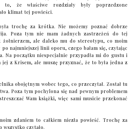
u to, że właściwe rozdziały były poprzedzone
o klimat tej powieści.
była trochę za krótka. Nie możemy poznać dobrze
wija. Poza tym nie mam żadnych zastrzeżeń do tej
t żołnierzem, ale daleko mu do stereotypu, co moim
po najmniejszej linii oporu, czego bałam się, czytając
ka. Na początku niespecjalnie przypadła mi do gustu i
 jej z Krisem, ale muszę przyznać, że to była jedna z
telnika obojętnym wobec tego, co przeczytał. Został tu
stwa. Poza tym pochylona się nad pewnym problemem
streszczać Wam książki, więc sami musicie przekonać
moim zdaniem to całkiem niezła powieść. Trochę za
o wszystko czytało.