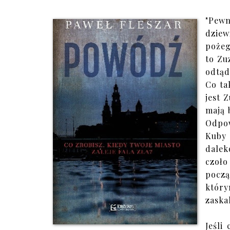
"Pew
dziew
pożeg
to Zu
odtąd
Co ta
jest 
mają 
Odpow
Kuby 
dalek
czoło
pocz
któr
zaska
Jeśli