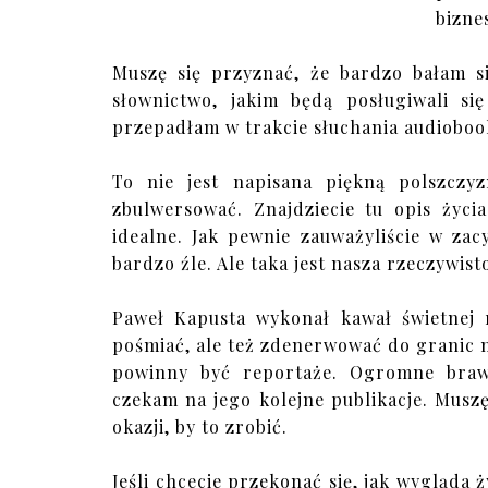
bizne
Muszę się przyznać, że bardzo bałam si
słownictwo, jakim będą posługiwali si
przepadłam w trakcie słuchania audiobo
To nie jest napisana piękną polszczyz
zbulwersować. Znajdziecie tu opis życi
idealne. Jak pewnie zauważyliście w za
bardzo źle. Ale taka jest nasza rzeczywist
Paweł Kapusta wykonał kawał świetnej 
pośmiać, ale też zdenerwować do granic m
powinny być reportaże. Ogromne braw
czekam na jego kolejne publikacje. Musz
okazji, by to zrobić.
Jeśli chcecie przekonać się, jak wygląda 