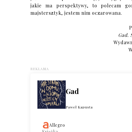
jakie ma perspektywy, to polecam go
majstersztyk, jestem nim oczarowana.
P
Gad. 
Wydawni
W