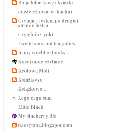
Bo ja lubię kawę i książki
ciasteczkowa-w-kuchni
Czytam - jestem po drugiej
stronie lustra
Czytelnia Cynki
I write sins, not tragedies.
In my world of books...
Korci mnie czytanie...
Królowa Moli
Ksiażkowo
Książkowo...
Lego ergo sum
Little Black
My blueberry life
naczytane.blogspot.com