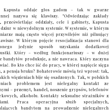
ł Kapusta oddaje głos gadom – tak w gwarze
ennej nazywa się klawiszy. "Odwiedzając zakłady
, prześwietlając oddziały, cele i gabinety, Kapusta
 dziur w niewydolnym systemie. W systemie, w którym
niarze mają często więcej przywilejów niż pilnujący
lawisze. W którym pojęcie resocjalizacja stanowi dla
zonego jedynie sposób uzyskania dodatkowej
ustki. Który – według funkcjonariuszy – w dużej
e bandytów produkuje, a nie nawraca. Który zaczyna
hwiać. Bo kto chce iść do pracy, w której napięcie sięga
u, a pensja bruku? Bohaterowie mówią też wprost: tak,
skich więzieniach bije się osadzonych. Tak, w polskich
ieniach problemem jest nielegalny kontakt ze
nymi – przemyt, handel, noszenie grypsów, telefonów
kowych, alkoholu. Kontakty seksualne strażników z
niami. Praca operacyjna służb specjalnych,
alających bandytom na prowadzenie nielegalnych