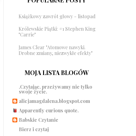
Książkowy zawrót głowy - listopad
Królewskie Piątki: #1 Stephen King
"Carrie"
James Clear "Atomowe nawyki.
Drobne zmiany, niezwykłe efekty"
MOJA LISTA BLOGÓW
.Czytając, przeżywamy nie tylko
swoje życie.
alicjamagdalena.blogspot.com
Apparently curious quote.
Babskie Czytanie
Bierz i czytaj