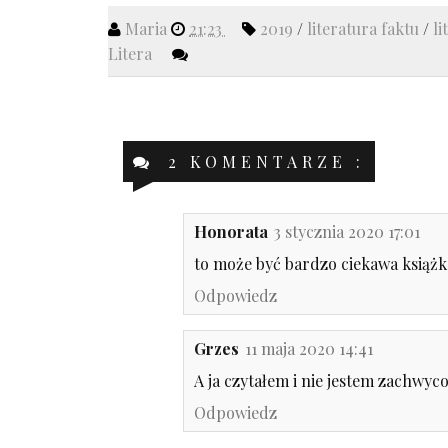
Maria
21:23
2019
/
literatura faktu
/
li
Litera
2 KOMENTARZE :
Honorata
3 stycznia 2020 17:01
to może być bardzo ciekawa książka
Odpowiedz
Grzes
11 maja 2020 14:41
A ja czytałem i nie jestem zachwyco
Odpowiedz