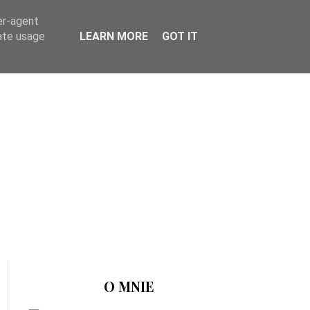
er-agent
rate usage
LEARN MORE
GOT IT
O MNIE