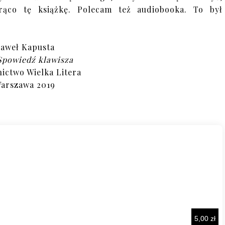
rąco tę książkę. Polecam też audiobooka. To był
aweł Kapusta
Spowiedź klawisza
ctwo Wielka Litera
arszawa 2019