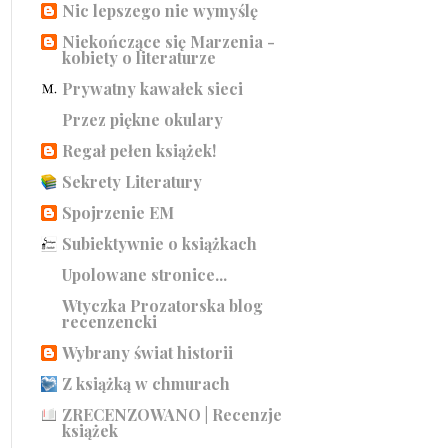
Nic lepszego nie wymyślę
Niekończące się Marzenia -
kobiety o literaturze
Prywatny kawałek sieci
Przez piękne okulary
Regał pełen książek!
Sekrety Literatury
Spojrzenie EM
Subiektywnie o książkach
Upolowane stronice...
Wtyczka Prozatorska blog
recenzencki
Wybrany świat historii
Z książką w chmurach
ZRECENZOWANO | Recenzje
książek