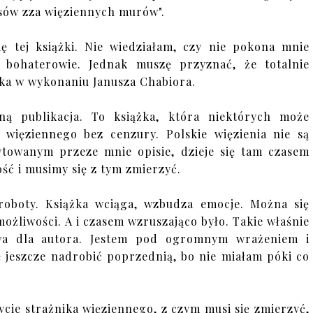
sów zza więziennych murów".
ę tej książki. Nie wiedziałam, czy nie pokona mnie
ę bohaterowie. Jednak muszę przyznać, że totalnie
oka w wykonaniu Janusza Chabiora.
ną publikacja. To książka, która niektórych może
a więziennego bez cenzury. Polskie więzienia nie są
cytowanym przeze mnie opisie, dzieje się tam czasem
ość i musimy się z tym zmierzyć.
roboty. Książka wciąga, wzbudza emocje. Można się
ożliwości. A i czasem wzruszająco było. Takie właśnie
a dla autora. Jestem pod ogromnym wrażeniem i
ę jeszcze nadrobić poprzednią, bo nie miałam póki co
życie strażnika więziennego, z czym musi się zmierzyć,