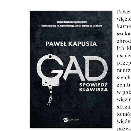
Pawe
więzi
karne
szuka
zbrod
ich k
osad
przep
mierz
się c
zenit
w pol
więz
skaza
komór
więź
pozw