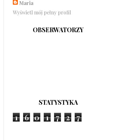
Maria
Wyświetl mój pełny profil
OBSERWATORZY
STATYSTYKA
1
6
0
1
7
2
7