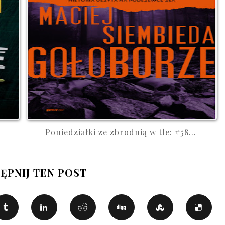
Poniedziałki ze zbrodnią w tle: #58...
ĘPNIJ TEN POST