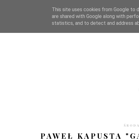
STRONA GŁÓWNA
WSPÓŁPRACA
RECENZJE
O S
This site uses cookies from Google to de
are shared with Google along with perfo
statistics, and to detect and address a
ŚRODA
PAWEŁ KAPUSTA "G