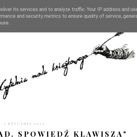
TRONIE
KONTAKT
CZYTELNIA PO GODZINACH
liver its services and to analyze traffic. Your IP address and us
rmance and security metrics to ensure quality of service, gene
buse.
, 1 STYCZNIA 2020
AD. SPOWIEDŹ KLAWISZA"