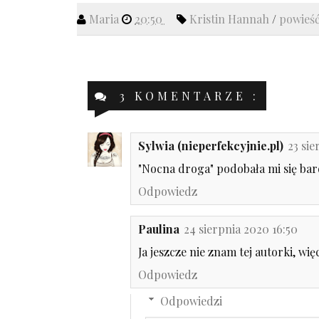
Maria
20:50
Kristin Hannah
/
powieś
3 KOMENTARZE :
Sylwia (nieperfekcyjnie.pl)
23 sie
"Nocna droga" podobała mi się bard
Odpowiedz
Paulina
24 sierpnia 2020 16:50
Ja jeszcze nie znam tej autorki, wi
Odpowiedz
Odpowiedzi