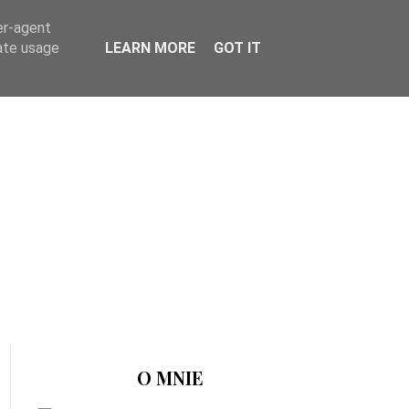
er-agent
rate usage
LEARN MORE
GOT IT
O MNIE