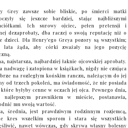
try Grey zawsze sobie bliskie, po śmierci matki
oczyły się jeszcze bardziej, stając najbliższymi
aciółkami. Ich surowy ojciec, pełen pretensji i
nej dezaprobaty, dba raczej o swoją reputację niż o
e dzieci. Dla Henry'ego Greya pozory są wszystkim;
z lata żąda, aby córki zważały na jego pozycję
czną.
a, najstarsza, najbardziej łaknie ojcowskiej aprobaty.
a nadwagę i zatopiona w książkach, nigdy nie czująca
obrze na rozległym końskim ranczu, należącym do jej
ny od trzech pokoleń, ma świadomość, że nie posiada
, które byłyby cenne w oczach jej ojca. Pewnego dnia,
c najlepszym prawnikiem w mieście, postanawia,
dnić mu swoją wartość.
a, średnia, jest prawdziwym rodzinnym rozjemcą,
zie kres wszelkim sporom i stara się wszystkich
ęśliwić, nawet wówczas, gdy skrywa własny bolesny