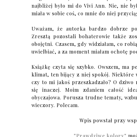
najbliżej było mi do Vivi Ann. Nie, nie b
miała w sobie coś, co mnie do niej przycią
Uważam, że autorka bardzo dobrze pok
Zresztą pozostali bohaterowie także zos
obojętni. Czasem, gdy widziałam, co robi
uwielbiać, a za moment miałam ochotę podł
Książkę czyta się szybko. Owszem, ma p
klimat, ten bijący z niej spokój. Niektór
czy to mi jakoś przeszkadzało? O dziwo 
się inaczej. Moim zdaniem całość ide
obyczajowa. Porusza trudne tematy, wzbu
wieczory. Polecam.
Wpis powstał przy wspó
"Prawdziwe kolory"
może