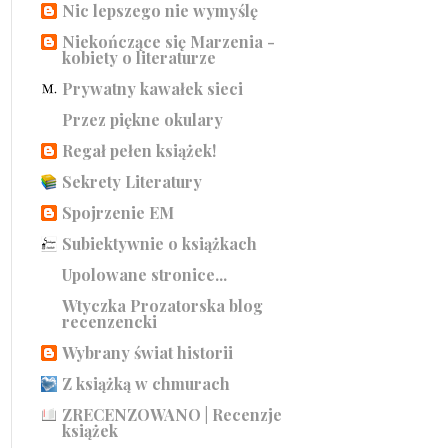
Nic lepszego nie wymyślę
Niekończące się Marzenia -
kobiety o literaturze
Prywatny kawałek sieci
Przez piękne okulary
Regał pełen książek!
Sekrety Literatury
Spojrzenie EM
Subiektywnie o książkach
Upolowane stronice...
Wtyczka Prozatorska blog
recenzencki
Wybrany świat historii
Z książką w chmurach
ZRECENZOWANO | Recenzje
książek