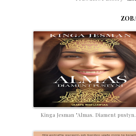
ZOB
Kinga Jesman "Almas. Diament pustyn.