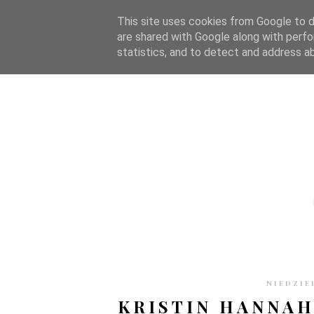
STRONA GŁÓWNA
WSPÓŁPRACA
RECENZJE
O S
This site uses cookies from Google to de
are shared with Google along with perfo
statistics, and to detect and address a
NIEDZIE
KRISTIN HANNAH