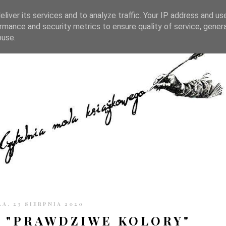
TRONIE
KONTAKT
CZYTELNIA PO GODZINACH
liver its services and to analyze traffic. Your IP address and us
rmance and security metrics to ensure quality of service, gene
buse.
LA, 23 SIERPNIA 2020
 "PRAWDZIWE KOLORY"