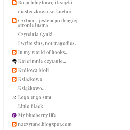
Bo ja lubię kawę i książki
ciasteczkowa-w-kuchni
Czytam - jestem po drugiej
stronie lustra
Czytelnia Cynki
I write sins, not tragedies.
In my world of books...
Korci mnie czytanie...
Królowa Moli
Ksiażkowo
Książkowo...
Lego ergo sum
Little Black
My blueberry life
naczytane.blogspot.com