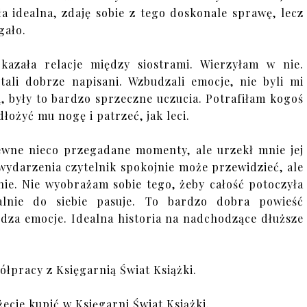
yła idealna, zdaję sobie z tego doskonale sprawę, lecz
gało.
azała relacje między siostrami. Wierzyłam w nie.
tali dobrze napisani. Wzbudzali emocje, nie byli mi
ą, były to bardzo sprzeczne uczucia. Potrafiłam kogoś
ożyć mu nogę i patrzeć, jak leci.
ewne nieco przegadane momenty, ale urzekł mnie jej
e wydarzenia czytelnik spokojnie może przewidzieć, ale
nie. Nie wyobrażam sobie tego, żeby całość potoczyła
alnie do siebie pasuje. To bardzo dobra powieść
dza emocje. Idealna historia na nadchodzące dłuższe
łpracy z Księgarnią Świat Książki.
cie kupić w Księgarni Świat Książki.