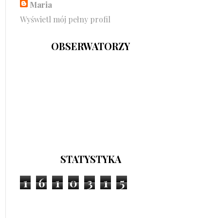
Maria
Wyświetl mój pełny profil
OBSERWATORZY
STATYSTYKA
1
6
1
0
3
1
5