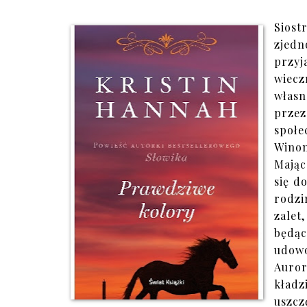
Sios
zjedn
przyj
wiecz
własn
prze
społe
Winon
Mając
się d
rodzi
zalet
będą
udowo
Auror
kład
uszcz