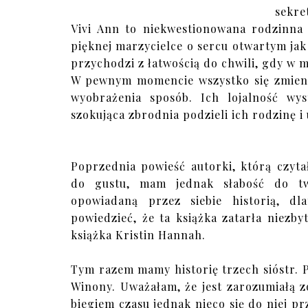
sekre
Vivi Ann to niekwestionowana rodzinna 
pięknej marzycielce o sercu otwartym jak
przychodzi z łatwością do chwili, gdy w 
W pewnym momencie wszystko się zmienia
wyobrażenia sposób. Ich lojalność wys
szokująca zbrodnia podzieli ich rodzinę 
Poprzednia powieść autorki, którą czyta
do gustu, mam jednak słabość do twó
opowiadaną przez siebie historią, d
powiedzieć, że ta książka zatarła niezb
książka Kristin Hannah.
Tym razem mamy historię trzech sióstr. 
Winony. Uważałam, że jest zarozumiałą zoł
biegiem czasu jednak nieco się do niej 