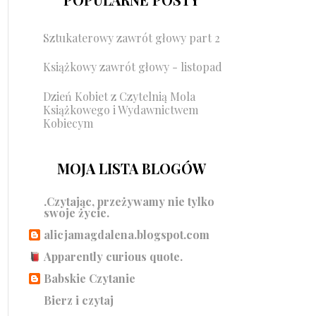
Sztukaterowy zawrót głowy part 2
Książkowy zawrót głowy - listopad
Dzień Kobiet z Czytelnią Mola
Książkowego i Wydawnictwem
Kobiecym
MOJA LISTA BLOGÓW
.Czytając, przeżywamy nie tylko
swoje życie.
alicjamagdalena.blogspot.com
Apparently curious quote.
Babskie Czytanie
Bierz i czytaj