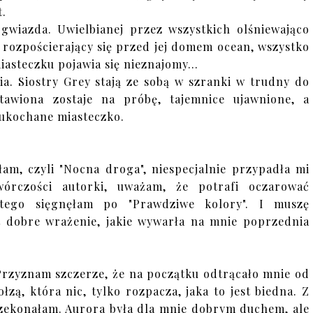
t.
gwiazda. Uwielbianej przez wszystkich olśniewająco
 rozpościerający się przed jej domem ocean, wszystko
miasteczku pojawia się nieznajomy…
. Siostry Grey stają ze sobą w szranki w trudny do
tawiona zostaje na próbę, tajemnice ujawnione, a
i ukochane miasteczko.
łam, czyli "Nocna droga", niespecjalnie przypadła mi
rczości autorki, uważam, że potrafi oczarować
latego sięgnęłam po "Prawdziwe kolory". I muszę
yt dobre wrażenie, jakie wywarła na mnie poprzednia
Przyznam szczerze, że na początku odtrącało mnie od
zą, która nic, tylko rozpacza, jaka to jest biedna. Z
przekonałam. Aurora była dla mnie dobrym duchem, ale