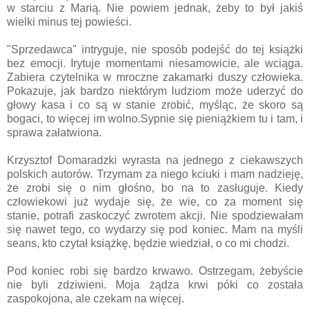
w starciu z Marią. Nie powiem jednak, żeby to był jakiś
wielki minus tej powieści.
"Sprzedawca" intryguje, nie sposób podejść do tej książki
bez emocji. Irytuje momentami niesamowicie, ale wciąga.
Zabiera czytelnika w mroczne zakamarki duszy człowieka.
Pokazuje, jak bardzo niektórym ludziom może uderzyć do
głowy kasa i co są w stanie zrobić, myśląc, że skoro są
bogaci, to więcej im wolno.Sypnie się pieniążkiem tu i tam, i
sprawa załatwiona.
Krzysztof Domaradzki wyrasta na jednego z ciekawszych
polskich autorów. Trzymam za niego kciuki i mam nadzieję,
że zrobi się o nim głośno, bo na to zasługuje. Kiedy
człowiekowi już wydaje się, że wie, co za moment się
stanie, potrafi zaskoczyć zwrotem akcji. Nie spodziewałam
się nawet tego, co wydarzy się pod koniec. Mam na myśli
seans, kto czytał książkę, będzie wiedział, o co mi chodzi.
Pod koniec robi się bardzo krwawo. Ostrzegam, żebyście
nie byli zdziwieni. Moja żądza krwi póki co została
zaspokojona, ale czekam na więcej.