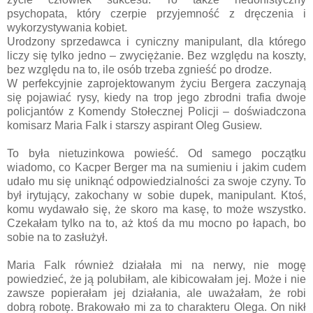
psychopata, który czerpie przyjemność z dręczenia i
wykorzystywania kobiet.
Urodzony sprzedawca i cyniczny manipulant, dla którego
liczy się tylko jedno – zwyciężanie. Bez względu na koszty,
bez względu na to, ile osób trzeba zgnieść po drodze.
W perfekcyjnie zaprojektowanym życiu Bergera zaczynają
się pojawiać rysy, kiedy na trop jego zbrodni trafia dwoje
policjantów z Komendy Stołecznej Policji – doświadczona
komisarz Maria Falk i starszy aspirant Oleg Gusiew.
To była nietuzinkowa powieść. Od samego początku
wiadomo, co Kacper Berger ma na sumieniu i jakim cudem
udało mu się uniknąć odpowiedzialności za swoje czyny. To
był irytujący, zakochany w sobie dupek, manipulant. Ktoś,
komu wydawało się, że skoro ma kasę, to może wszystko.
Czekałam tylko na to, aż ktoś da mu mocno po łapach, bo
sobie na to zasłużył.
Maria Falk również działała mi na nerwy, nie mogę
powiedzieć, że ją polubiłam, ale kibicowałam jej. Może i nie
zawsze popierałam jej działania, ale uważałam, że robi
dobrą robotę. Brakowało mi za to charakteru Olega. On nikł