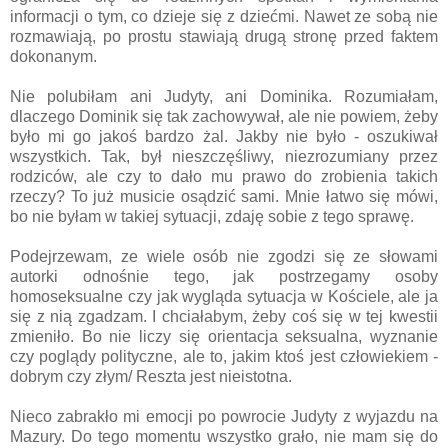
informacji o tym, co dzieje się z dziećmi. Nawet ze sobą nie
rozmawiają, po prostu stawiają drugą stronę przed faktem
dokonanym.
Nie polubiłam ani Judyty, ani Dominika. Rozumiałam,
dlaczego Dominik się tak zachowywał, ale nie powiem, żeby
było mi go jakoś bardzo żal. Jakby nie było - oszukiwał
wszystkich. Tak, był nieszczęśliwy, niezrozumiany przez
rodziców, ale czy to dało mu prawo do zrobienia takich
rzeczy? To już musicie osądzić sami. Mnie łatwo się mówi,
bo nie byłam w takiej sytuacji, zdaję sobie z tego sprawę.
Podejrzewam, ze wiele osób nie zgodzi się ze słowami
autorki odnośnie tego, jak postrzegamy osoby
homoseksualne czy jak wygląda sytuacja w Kościele, ale ja
się z nią zgadzam. I chciałabym, żeby coś się w tej kwestii
zmieniło. Bo nie liczy się orientacja seksualna, wyznanie
czy poglądy polityczne, ale to, jakim ktoś jest człowiekiem -
dobrym czy złym/ Reszta jest nieistotna.
Nieco zabrakło mi emocji po powrocie Judyty z wyjazdu na
Mazury. Do tego momentu wszystko grało, nie mam się do