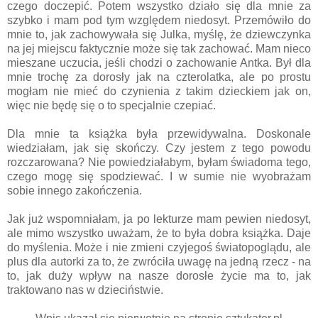
czego doczepić. Potem wszystko działo się dla mnie za
szybko i mam pod tym względem niedosyt. Przemówiło do
mnie to, jak zachowywała się Julka, myślę, że dziewczynka
na jej miejscu faktycznie może się tak zachować. Mam nieco
mieszane uczucia, jeśli chodzi o zachowanie Antka. Był dla
mnie trochę za dorosły jak na czterolatka, ale po prostu
mogłam nie mieć do czynienia z takim dzieckiem jak on,
więc nie będę się o to specjalnie czepiać.
Dla mnie ta książka była przewidywalna. Doskonale
wiedziałam, jak się skończy. Czy jestem z tego powodu
rozczarowana? Nie powiedziałabym, byłam świadoma tego,
czego mogę się spodziewać. I w sumie nie wyobrażam
sobie innego zakończenia.
Jak już wspomniałam, ja po lekturze mam pewien niedosyt,
ale mimo wszystko uważam, że to była dobra książka. Daje
do myślenia. Może i nie zmieni czyjegoś światopoglądu, ale
plus dla autorki za to, że zwróciła uwagę na jedną rzecz - na
to, jak duży wpływ na nasze dorosłe życie ma to, jak
traktowano nas w dzieciństwie.