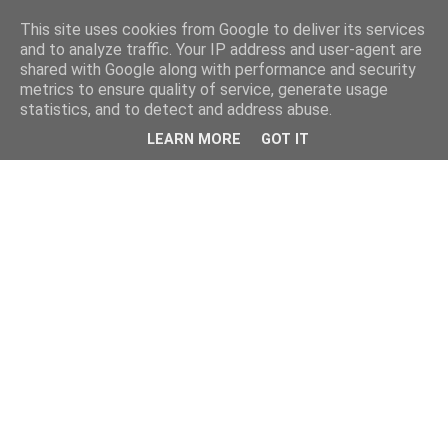
This site uses cookies from Google to deliver its services
and to analyze traffic. Your IP address and user-agent are
shared with Google along with performance and security
metrics to ensure quality of service, generate usage
statistics, and to detect and address abuse.
LEARN MORE
GOT IT