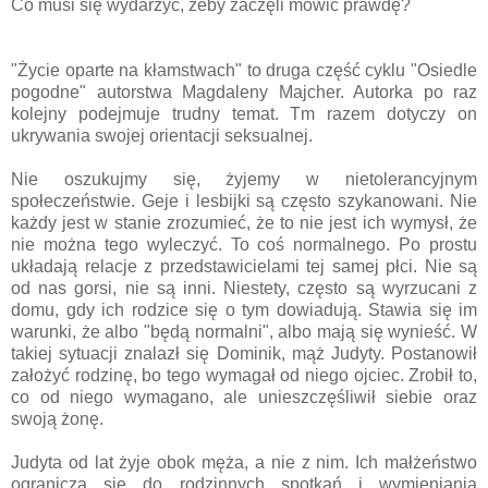
Co musi się wydarzyć, żeby zaczęli mówić prawdę?
"Życie oparte na kłamstwach" to druga część cyklu "Osiedle
pogodne" autorstwa Magdaleny Majcher. Autorka po raz
kolejny podejmuje trudny temat. Tm razem dotyczy on
ukrywania swojej orientacji seksualnej.
Nie oszukujmy się, żyjemy w nietolerancyjnym
społeczeństwie. Geje i lesbijki są często szykanowani. Nie
każdy jest w stanie zrozumieć, że to nie jest ich wymysł, że
nie można tego wyleczyć. To coś normalnego. Po prostu
układają relacje z przedstawicielami tej samej płci. Nie są
od nas gorsi, nie są inni. Niestety, często są wyrzucani z
domu, gdy ich rodzice się o tym dowiadują. Stawia się im
warunki, że albo "będą normalni", albo mają się wynieść. W
takiej sytuacji znalazł się Dominik, mąż Judyty. Postanowił
założyć rodzinę, bo tego wymagał od niego ojciec. Zrobił to,
co od niego wymagano, ale unieszczęśliwił siebie oraz
swoją żonę.
Judyta od lat żyje obok męża, a nie z nim. Ich małżeństwo
ogranicza się do rodzinnych spotkań i wymieniania